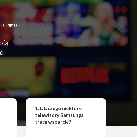
0
0
oją
Od
Udostępnij
1. Dlaczego niektóre
telewizory Samsunga
tracą wsparcie?