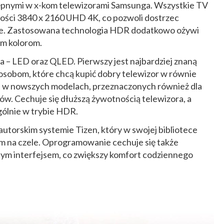
stępnymi w x-kom telewizorami Samsunga. Wszystkie TV
czości 3840 x 2160 UHD 4K, co pozwoli dostrzec
nie. Zastosowana technologia HDR dodatkowo ożywi
ym kolorom.
– LED oraz QLED. Pierwszy jest najbardziej znaną
 osobom, które chcą kupić dobry telewizor w równie
t w nowszych modelach, przeznaczonych również dla
w. Cechuje się dłuższą żywotnością telewizora, a
ególnie w trybie HDR.
utorskim systemie Tizen, który w swojej bibliotece
xem na czele. Oprogramowanie cechuje się także
tym interfejsem, co zwiększy komfort codziennego