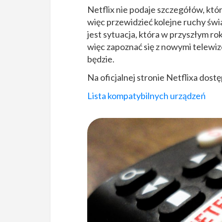
Netflix nie podaje szczegółów, któ
więc przewidzieć kolejne ruchy św
jest sytuacja, która w przyszłym ro
więc zapoznać się z nowymi telewi
będzie.
Na oficjalnej stronie Netflixa dost
Lista kompatybilnych urządzeń