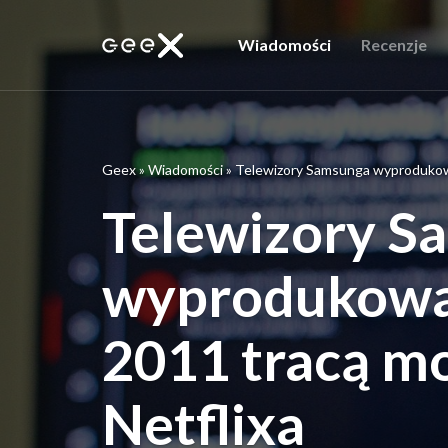
Wiadomości
Recenzje
Geex
»
Wiadomości
»
Telewizory Samsunga wyprodukowa
Telewizory S
wyprodukowan
2011 tracą mo
Netflixa