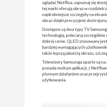
oglądać Netflixa, zapoznaj się do
tej marki oferują obraz w rozdziel
najdrobniejsze szczegóły na ekra
obraz dzięki precyzyjnie dostrojon
Dostępne są dwa typy TV Samsunga 
technologią, polecaną szczególnie
dobrej cenie. QLED stosowany jes
bardziej wymagających użytkownikó
także lepszą jakością obrazu, szcz
Telewizory Samsunga oparte są na a
posiada multum aplikacji, z Netfli
płynnym działaniem oraz przejrzys
użytkowania.