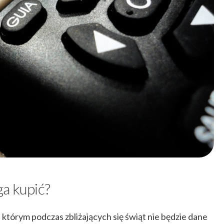
ga kupić?
 którym podczas zbliżających się świąt nie będzie dane