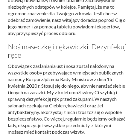
obowiązków należy również dbanie o zachowywanie
niezbędnych odstępów w kolejce. Pamiętaj, że ma to
ogromne znaczenie dla Twojego zdrowia. Jeśli chcesz
odebrać zamówienie, nasz witający doradca poprosi Cię o
jego numer i za pomocą tabletu powiadomi ekspertów,
aby przyspieszyć proces odbioru.
Noś maseczkę i rękawiczki. Dezynfekuj
ręce
Obowiązek zasłaniania ust i nosa został nałożony na
wszystkie osoby przebywające w miejscach publicznych
na mocy Rozporządzenia Rady Ministrów z dnia 15
kwietnia 2020 r. Stosuj się do niego, aby nie narażać siebie
i innych na zarazki. My z kolei umożliwimy Ci szybką i
sprawną dezynfekcję rąk przed zakupami. W naszych
salonach czekają na Ciebie rękawiczki oraz żel
antybakteryjny. Skorzystaj z nich i troszcz się o wspólne
bezpieczeństwo. Co więcej, regularnie będziemy odkażać
lady, ekspozycje i wszystkie przedmioty, z którymi
możesz mieć kontakt podczas wizyty.