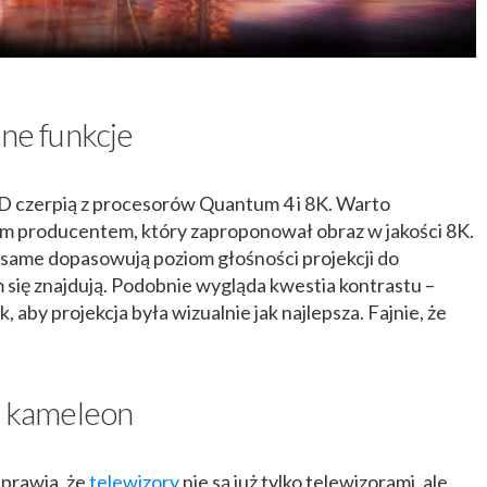
tne funkcje
 czerpią z procesorów Quantum 4 i 8K. Warto
ym producentem, który zaproponował obraz w jakości 8K.
same dopasowują poziom głośności projekcji do
się znajdują. Podobnie wygląda kwestia kontrastu –
 aby projekcja była wizualnie jak najlepsza. Fajnie, że
k kameleon
sprawia, że
telewizory
nie są już tylko telewizorami, ale