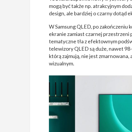
mogą być także np. atrakcyjnym doda
design, ale bardziej o czarny dotąd e
W Samsung QLED, po zakończeniu ko
ekranie zamiast czarnej przestrzeni p
tematyczne tła z efektownym podświ
telewizory QLED są duże, nawet 98-
którą zajmują, nie jest zmarnowana,
wizualnym.