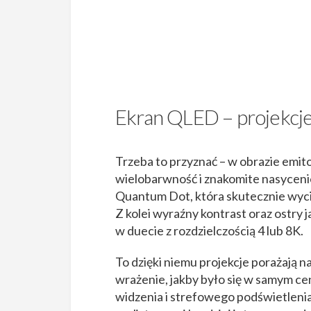
Ekran QLED – projekcje
Trzeba to przyznać – w obrazie em
wielobarwność i znakomite nasyceni
Quantum Dot, która skutecznie wyci
Z kolei wyraźny kontrast oraz ostr
w duecie z rozdzielczością 4 lub 8K.
To dzięki niemu projekcje porażają na
wrażenie, jakby było się w samym ce
widzenia i strefowego podświetlenia