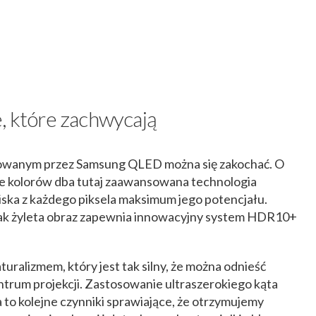
, które zachwycają
itowanym przez Samsung QLED można się zakochać. O
e kolorów dba tutaj zaawansowana technologia
ska z każdego piksela maksimum jego potencjału.
y jak żyleta obraz zapewnia innowacyjny system HDR10+
turalizmem, który jest tak silny, że można odnieść
ntrum projekcji. Zastosowanie ultraszerokiego kąta
 to kolejne czynniki sprawiające, że otrzymujemy