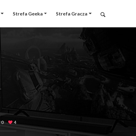
Strefa Geeka
Strefa Gracza
0
4