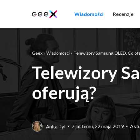
Wiadomości
Recenzje
Geex
»
Wiadomości
»
Telewizory Samsung QLED. Co ofe
Telewizory S
oferują?
7 lat temu, 22 maja 2019
Aktu
Anita Tyl