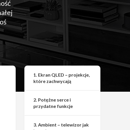
mość
ałej
oś
Udostępnij
1. Ekran QLED – projekcje,
które zachwycają
2. Potężne serce i
przydatne funkcje
3. Ambient – telewizor jak