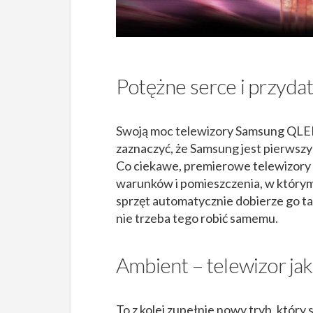
Potężne serce i przyda
Swoją moc telewizory Samsung QLED
zaznaczyć, że Samsung jest pierwsz
Co ciekawe, premierowe telewizory 
warunków i pomieszczenia, w którym 
sprzęt automatycznie dobierze go tak,
nie trzeba tego robić samemu.
Ambient – telewizor ja
To z kolei zupełnie nowy tryb, który 