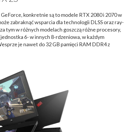
i GeForce, konkretnie są to modele RTX 2080 i 2070 w
może zabraknąć wsparcia dla technologii DLSS oraz ray-
oza tym w różnych modelach goszczą różne procesory,
o jednostka 6- w innych 8-rdzeniowa, w każdym
. Wesprze je nawet do 32 GB pamięci RAM DDR4 z