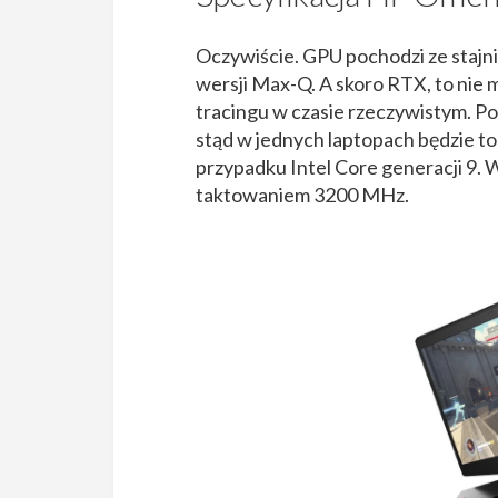
Oczywiście. GPU pochodzi ze stajn
wersji Max-Q. A skoro RTX, to nie 
tracingu w czasie rzeczywistym. P
stąd w jednych laptopach będzie t
przypadku Intel Core generacji 9
taktowaniem 3200 MHz.