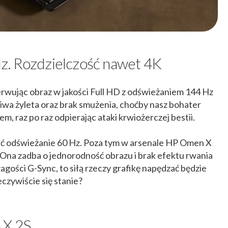
z. Rozdzielczość nawet 4K
erwując obraz w jakości Full HD z odświeżaniem 144 Hz
ziwa żyleta oraz brak smużenia, choćby nasz bohater
, raz po raz odpierając ataki krwiożerczej bestii.
ć odświeżanie 60 Hz. Poza tym w arsenale HP Omen X
. Ona zadba o jednorodność obrazu i brak efektu rwania
zagości G-Sync, to siłą rzeczy grafikę napędzać będzie
czywiście się stanie?
 X 2S