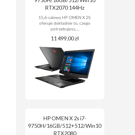
9750H/16GB/512/Win10
RTX2070 144Hz
15,6-calowy HP OMEN X 2S
oferuje dokładnie to, czego
potrzebujesz,…
11 499,00 zł
HP OMEN X 2s i7-
9750H/16GB/512+512/Win10
RTX2080