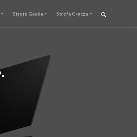
Strefa Geeka
Strefa Gracza
.