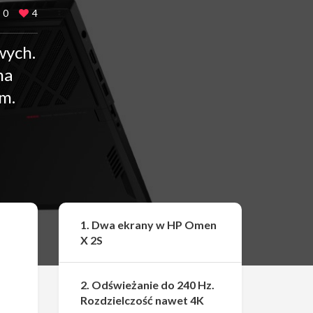
0
4
wych.
ma
m.
Udostępnij
1. Dwa ekrany w HP Omen
X 2S
2. Odświeżanie do 240 Hz.
Rozdzielczość nawet 4K