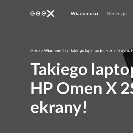
Wiadomości
Recenzje
Geex
»
Wiadomości
»
Takiego laptopa jeszcze nie było
Takiego laptop
HP Omen X 2S
ekrany!