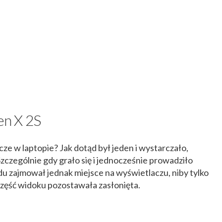
n X 2S
ze w laptopie? Jak dotąd był jeden i wystarczało,
zczególnie gdy grało się i jednocześnie prowadziło
u zajmował jednak miejsce na wyświetlaczu, niby tylko
 część widoku pozostawała zasłonięta.