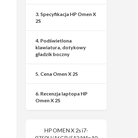
3. Specyfikacja HP Omen X
2S
4. Podświetlona
klawiatura, dotykowy
gładzik boczny
5. Cena Omen X 2S
6. Recenzja laptopa HP
Omen X 2S
HP OMEN X 2s i7-