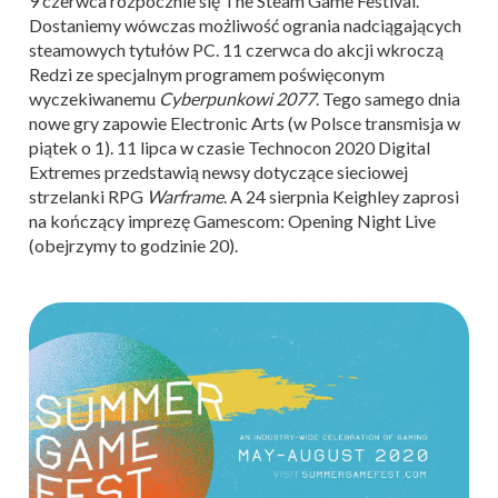
9 czerwca rozpocznie się The Steam Game Festival.
Dostaniemy wówczas możliwość ogrania nadciągających
steamowych tytułów PC. 11 czerwca do akcji wkroczą
Redzi ze specjalnym programem poświęconym
wyczekiwanemu
Cyberpunkowi 2077
. Tego samego dnia
nowe gry zapowie Electronic Arts (w Polsce transmisja w
piątek o 1). 11 lipca w czasie Technocon 2020 Digital
Extremes przedstawią newsy dotyczące sieciowej
strzelanki RPG
Warframe
. A 24 sierpnia Keighley zaprosi
na kończący imprezę Gamescom: Opening Night Live
(obejrzymy to godzinie 20).