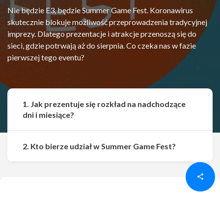
Nie będzie E3, będzie Summer Game Fest. Koronawirus
skutecznie blokuje możliwość przeprowadzenia tradycyjnej
imprezy. Dlatego prezentacje i atrakcje przenoszą się do
sieci, gdzie potrwają aż do sierpnia. Co czeka nas w fazie
pierwszej tego eventu?
1. Jak prezentuje się rozkład na nadchodzące
dni i miesiące?
Udostępnij
Udostępnij
2. Kto bierze udział w Summer Game Fest?