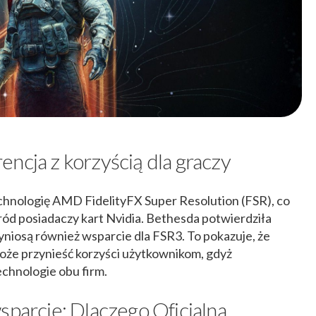
ncja z korzyścią dla graczy
chnologię AMD FidelityFX Super Resolution (FSR), co
d posiadaczy kart Nvidia. Bethesda potwierdziła
zyniosą również wsparcie dla FSR3. To pokazuje, że
oże przynieść korzyści użytkownikom, gdyż
echnologie obu firm.
sparcie: Dlaczego Oficjalna