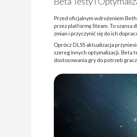
Beta Testy i Optymali
Przed oficjalnym wdrożeniem Bethe
przez platformę Steam. To szansa d
zmian i przyczynić się do ich dopra
Oprócz DLSS aktualizacja przynies
szereg innych optymalizacji. Beta 
dostosowania gry do potrzeb graczy,