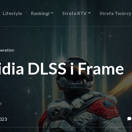
Lifestyle
Rankingi
Strefa RTV
Strefa Twórcy
neration
vidia DLSS i Frame
2023