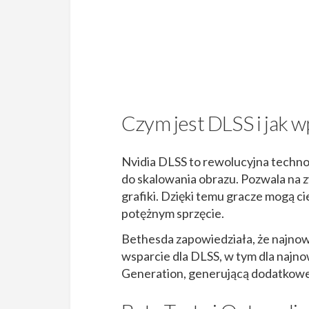
Czym jest DLSS i jak wp
Nvidia DLSS to rewolucyjna techn
do skalowania obrazu. Pozwala na z
grafiki. Dzięki temu gracze mogą c
potężnym sprzęcie.
Bethesda zapowiedziała, że najnows
wsparcie dla DLSS, w tym dla najno
Generation, generującą dodatkowe k