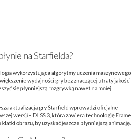
łynie na Starfielda?
ologia wykorzystująca algorytmy uczenia maszynowego
większenie wydajności gry bez znaczącej utraty jakości
ieszyć się płynniejszą rozgrywką nawet na mniej
za aktualizacja gry Starfield wprowadzi oficjalne
wszej wersji – DLSS 3, która zawiera technologię Frame
latki obrazu, by uzyskać jeszcze płynniejszą animację.