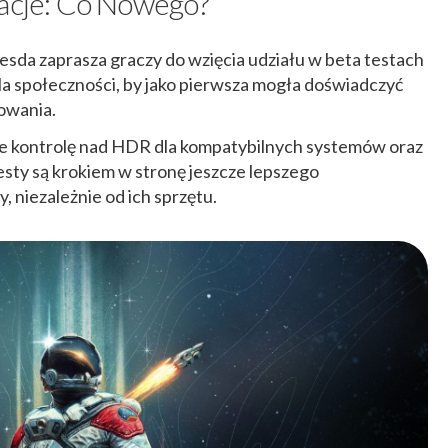
zacje: Co Nowego?
sda zaprasza graczy do wzięcia udziału w beta testach
la społeczności, by jako pierwsza mogła doświadczyć
cowania.
ie kontrolę nad HDR dla kompatybilnych systemów oraz
testy są krokiem w stronę jeszcze lepszego
 niezależnie od ich sprzętu.