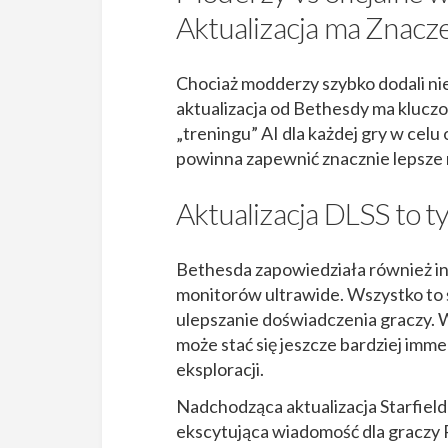
Aktualizacja ma Znacz
Chociaż modderzy szybko dodali nieo
aktualizacja od Bethesdy ma kluc
„treningu” AI dla każdej gry w celu 
powinna zapewnić znacznie lepsze 
Aktualizacja DLSS to t
Bethesda zapowiedziała również inn
monitorów ultrawide. Wszystko to
ulepszanie doświadczenia graczy. W
może stać się jeszcze bardziej imm
eksploracji.
Nadchodząca aktualizacja Starfield
ekscytująca wiadomość dla graczy 