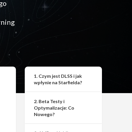
ego
rning
Udostępnij
1. Czym jest DLSS i jak
wpłynie na Starfielda?
2. Beta Testy i
Optymalizacje: Co
Nowego?