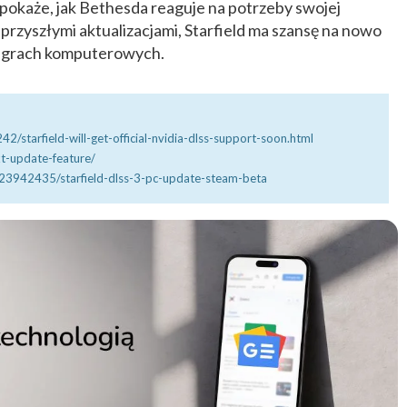
że pokaże, jak Bethesda reaguje na potrzeby swojej
 przyszłymi aktualizacjami, Starfield ma szansę na nowo
w grach komputerowych.
/starfield-will-get-official-nvidia-dlss-support-soon.html
xt-update-feature/
23942435/starfield-dlss-3-pc-update-steam-beta