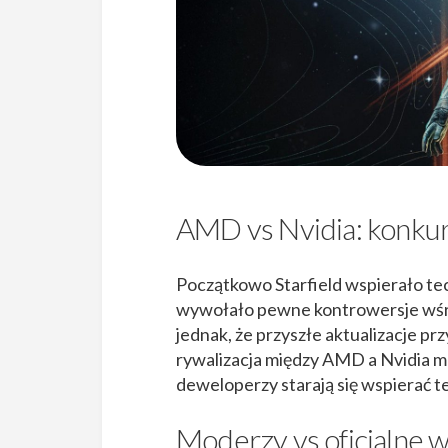
AMD vs Nvidia: konkure
Początkowo Starfield wspierało te
wywołało pewne kontrowersje wśró
jednak, że przyszłe aktualizacje pr
rywalizacja między AMD a Nvidia m
deweloperzy starają się wspierać t
Moderzy vs oficjalne w