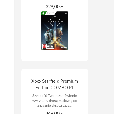
329,00 zł
Xbox Starfield Premium
Edition COMBO PL
Szybkość Twoje zamówienie
wysyłamy drogą mailową, co
znacznie skraca czas…
449,00 zł