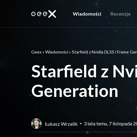
Wiadomości
Recenzje
Geex
»
Wiadomości
»
Starfield z Nvidia DLSS i Frame Ge
Starfield z N
Generation
3 lata temu, 7 listopada 
Łukasz Wrzalik