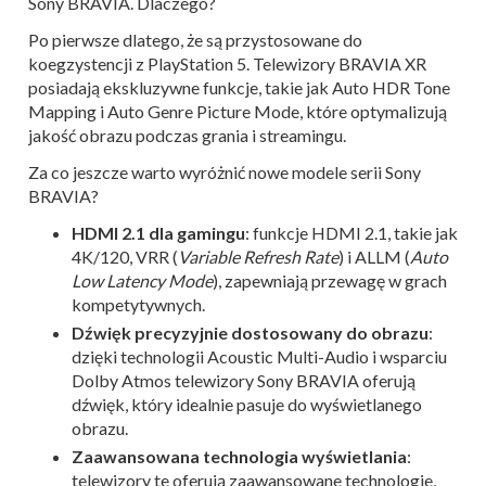
Sony BRAVIA. Dlaczego?
Po pierwsze dlatego, że są przystosowane do
koegzystencji z PlayStation 5. Telewizory BRAVIA XR
posiadają ekskluzywne funkcje, takie jak Auto HDR Tone
Mapping i Auto Genre Picture Mode, które optymalizują
jakość obrazu podczas grania i streamingu.
Za co jeszcze warto wyróżnić nowe modele serii Sony
BRAVIA?
HDMI 2.1 dla gamingu
: funkcje HDMI 2.1, takie jak
4K/120, VRR (
Variable Refresh Rate
) i ALLM (
Auto
Low Latency Mode
), zapewniają przewagę w grach
kompetytywnych.
Dźwięk precyzyjnie dostosowany do obrazu
:
dzięki technologii Acoustic Multi-Audio i wsparciu
Dolby Atmos telewizory Sony BRAVIA oferują
dźwięk, który idealnie pasuje do wyświetlanego
obrazu.
Zaawansowana technologia wyświetlania
:
telewizory te oferują zaawansowane technologie,