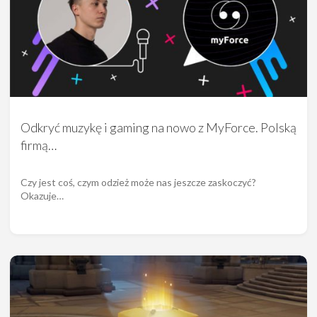
Odkryć muzykę i gaming na nowo z MyForce. Polską
firmą…
Czy jest coś, czym odzież może nas jeszcze zaskoczyć?
Okazuje…