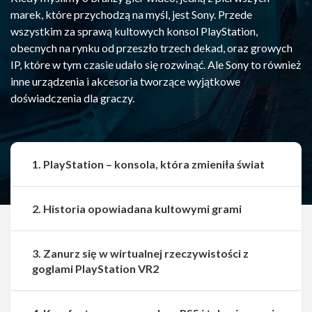
marek, które przychodzą na myśl, jest Sony. Przede
wszystkim za sprawą kultowych konsol PlayStation,
obecnych na rynku od przeszło trzech dekad, oraz growych
IP, które w tym czasie udało się rozwinąć. Ale Sony to również
inne urządzenia i akcesoria tworzące wyjątkowe
doświadczenia dla graczy.
1. PlayStation – konsola, która zmieniła świat
2. Historia opowiadana kultowymi grami
3. Zanurz się w wirtualnej rzeczywistości z
goglami PlayStation VR2