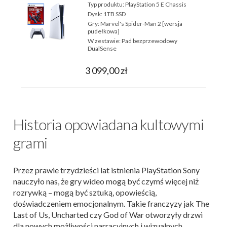
Typ produktu:
PlayStation 5 E Chassis
Dysk:
1TB SSD
Gry:
Marvel's Spider-Man 2 [wersja
pudełkowa]
W zestawie:
Pad bezprzewodowy
DualSense
3 099,00 zł
Historia opowiadana kultowymi
grami
Przez prawie trzydzieści lat istnienia PlayStation Sony
nauczyło nas, że gry wideo mogą być czymś więcej niż
rozrywką – mogą być sztuką, opowieścią,
doświadczeniem emocjonalnym. Takie franczyzy jak The
Last of Us, Uncharted czy God of War otworzyły drzwi
dla nowych możliwości narracyjnych i wizualnych,