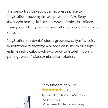
Niespełna trzy dekady później, w erze piątego
PlayStation, możemy śmiało powiedzieć, że Sony
stworzyło markę, która na zawsze odmieniła oblicze
branży gier. I to bynajmniej nie tylko ze względu na swoje
konsole.
PlayStation to również studia growe na całym świecie,
ekskluzywne franczyzy, a przede wszystkim dziesiątki,
jeśli nie setki, kultowych tytułów, które zdefiniowały
gamingowe doświadczenia kilku pokoleń.
Sony PlayStation 5 Slim
★★★★★★
(310)
Typ produktu:
PlayStation 5 E Chassis
Dysk:
1TB SSD
W zestawie:
Pad bezprzewodowy
DualSense