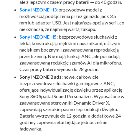
ale z lepszym czasem pracy baterii — do 40 godzin.
Sony INZONE H3
: przewodowy model z
możliwością podłączenia przez gniazdo jack 3,5
mm lub adapter USB. Jest najtańszą opcją w serii, co
nie oznacza, że najmniej wartą zakupu.
Sony INZONE H5
: bezprzewodowe słuchawki z
lekką konstrukcją, miękkimi nausznikami, niższym
naciskiem bocznym i zaawansowaną reprodukcją
przestrzenną. Nie mają funkcji ANC, ale posiadają
zaawansowaną redukcję szumów AI dla mikrofonu.
Czas pracy baterii wynosi do 28 godzin.
Sony INZONE Buds
: nowe, całkowicie
bezprzewodowe słuchawki gamingowe z ANC,
oferujące indywidualizację dźwięku przez aplikację
Sony 360 Spatial Sound Personalizer. Wyposażone w
zaawansowane sterowniki Dynamic Driver X,
zapewniają szerokie pasmo reprodukcji dźwięku.
Bateria wytrzymuje do 12 godzin, a dodatkowe 24
godziny zapewnia etui będące jednocześnie
ładowarką.