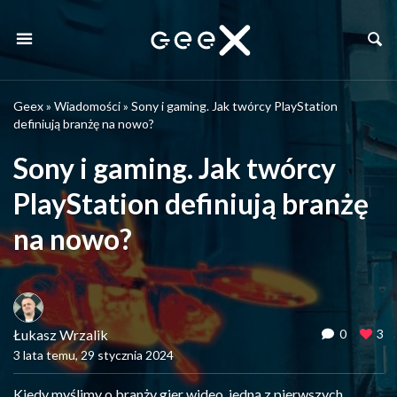
Geex
»
Wiadomości
»
Sony i gaming. Jak twórcy PlayStation
definiują branżę na nowo?
Sony i gaming. Jak twórcy
PlayStation definiują branżę
na nowo?
Łukasz Wrzalik
0
3
3 lata temu, 29 stycznia 2024
Kiedy myślimy o branży gier wideo, jedną z pierwszych