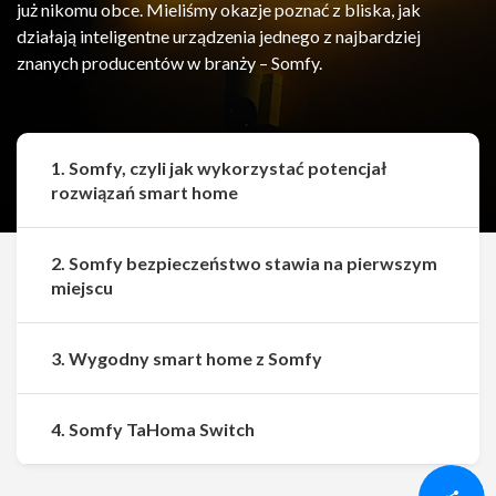
już nikomu obce. Mieliśmy okazje poznać z bliska, jak
działają inteligentne urządzenia jednego z najbardziej
znanych producentów w branży – Somfy.
1. Somfy, czyli jak wykorzystać potencjał
rozwiązań smart home
2. Somfy bezpieczeństwo stawia na pierwszym
miejscu
3. Wygodny smart home z Somfy
Udostępnij
Udostępnij
4. Somfy TaHoma Switch