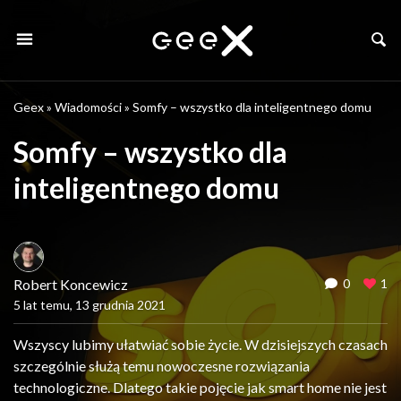
Geex
»
Wiadomości
»
Somfy – wszystko dla inteligentnego domu
Somfy – wszystko dla
inteligentnego domu
Robert Koncewicz
0
1
5 lat temu, 13 grudnia 2021
Wszyscy lubimy ułatwiać sobie życie. W dzisiejszych czasach
szczególnie służą temu nowoczesne rozwiązania
technologiczne. Dlatego takie pojęcie jak smart home nie jest