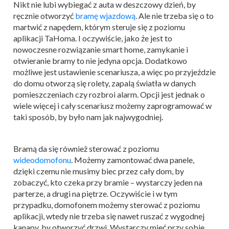
Nikt nie lubi wybiegać z auta w deszczowy dzień, by
ręcznie otworzyć
bramę wjazdową
. Ale nie trzeba się o to
martwić z napędem, którym steruje się z poziomu
aplikacji TaHoma. I oczywiście, jako że jest to
nowoczesne rozwiązanie smart home, zamykanie i
otwieranie bramy to nie jedyna opcja. Dodatkowo
możliwe jest ustawienie scenariusza, a więc po przyjeździe
do domu otworzą się rolety, zapalą światła w danych
pomieszczeniach czy rozbroi alarm. Opcji jest jednak o
wiele więcej i cały scenariusz możemy zaprogramować w
taki sposób, by było nam jak najwygodniej.
Bramą da się również sterować z poziomu
wideodomofonu
. Możemy zamontować dwa panele,
dzięki czemu nie musimy biec przez cały dom, by
zobaczyć, kto czeka przy bramie – wystarczy jeden na
parterze, a drugi na piętrze. Oczywiście i w tym
przypadku, domofonem możemy sterować z poziomu
aplikacji, wtedy nie trzeba się nawet ruszać z wygodnej
kanapy, by otworzyć drzwi. Wystarczy mieć przy sobie