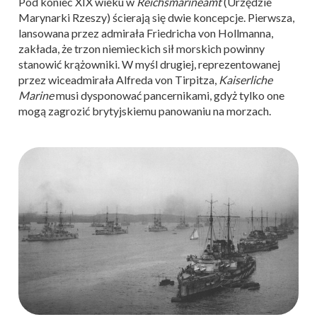
Pod koniec XIX wieku w
Reichsmarineamt
(Urzędzie
Marynarki Rzeszy) ścierają się dwie koncepcje. Pierwsza,
lansowana przez admirała Friedricha von Hollmanna,
zakłada, że trzon niemieckich sił morskich powinny
stanowić krążowniki. W myśl drugiej, reprezentowanej
przez wiceadmirała Alfreda von Tirpitza,
Kaiserliche
Marine
musi dysponować pancernikami, gdyż tylko one
mogą zagrozić brytyjskiemu panowaniu na morzach.