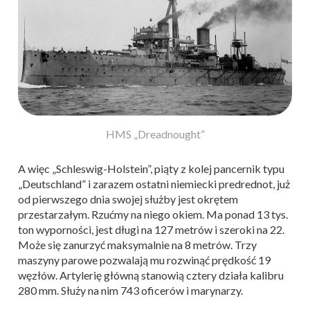
HMS „Dreadnought”
A więc „Schleswig-Holstein”, piąty z kolej pancernik typu
„Deutschland” i zarazem ostatni niemiecki predrednot, już
od pierwszego dnia swojej służby jest okrętem
przestarzałym. Rzućmy na niego okiem. Ma ponad 13 tys.
ton wyporności, jest długi na 127 metrów i szeroki na 22.
Może się zanurzyć maksymalnie na 8 metrów. Trzy
maszyny parowe pozwalają mu rozwinąć prędkość 19
węzłów. Artylerię główną stanowią cztery działa kalibru
280 mm. Służy na nim 743 oficerów i marynarzy.