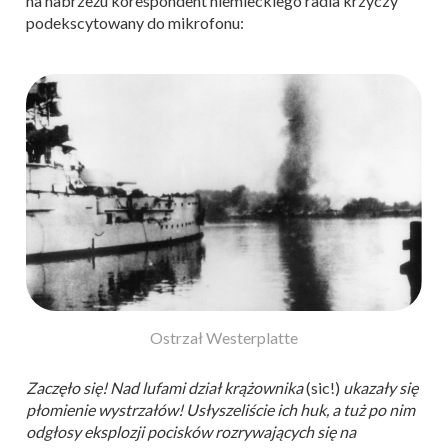
na nabrzeżu korespondent niemieckiego radia krzyczy
podekscytowany do mikrofonu:
Ostrzał Westerplatte
Zaczęło się! Nad lufami dział krążownika
(sic!)
ukazały się
płomienie wystrzałów! Usłyszeliście ich huk, a tuż po nim
odgłosy eksplozji pocisków rozrywających się na