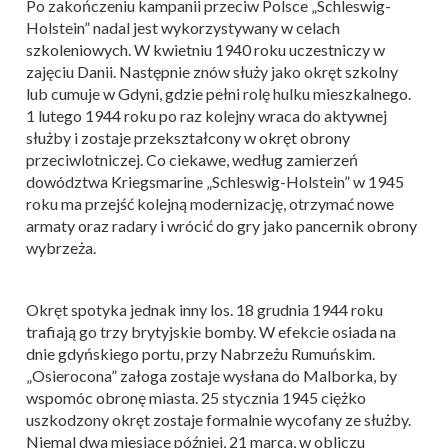
Po zakończeniu kampanii przeciw Polsce „Schleswig-
Holstein” nadal jest wykorzystywany w celach
szkoleniowych. W kwietniu 1940 roku uczestniczy w
zajęciu Danii. Następnie znów służy jako okręt szkolny
lub cumuje w Gdyni, gdzie pełni rolę hulku mieszkalnego.
1 lutego 1944 roku po raz kolejny wraca do aktywnej
służby i zostaje przekształcony w okręt obrony
przeciwlotniczej. Co ciekawe, według zamierzeń
dowództwa Kriegsmarine „Schleswig-Holstein” w 1945
roku ma przejść kolejną modernizację, otrzymać nowe
armaty oraz radary i wrócić do gry jako pancernik obrony
wybrzeża.
Okręt spotyka jednak inny los. 18 grudnia 1944 roku
trafiają go trzy brytyjskie bomby. W efekcie osiada na
dnie gdyńskiego portu, przy Nabrzeżu Rumuńskim.
„Osierocona” załoga zostaje wysłana do Malborka, by
wspomóc obronę miasta. 25 stycznia 1945 ciężko
uszkodzony okręt zostaje formalnie wycofany ze służby.
Niemal dwa miesiące później, 21 marca, w obliczu