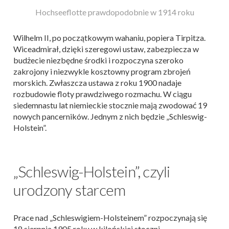
Hochseeflotte prawdopodobnie w 1914 roku
Wilhelm II, po początkowym wahaniu, popiera Tirpitza.
Wiceadmirał, dzięki szeregowi ustaw, zabezpiecza w
budżecie niezbędne środki i rozpoczyna szeroko
zakrojony i niezwykle kosztowny program zbrojeń
morskich. Zwłaszcza ustawa z roku 1900 nadaje
rozbudowie floty prawdziwego rozmachu. W ciągu
siedemnastu lat niemieckie stocznie mają zwodować 19
nowych pancerników. Jednym z nich będzie „Schleswig-
Holstein”.
„Schleswig-Holstein”, czyli
urodzony starcem
Prace nad „Schleswigiem-Holsteinem” rozpoczynają się
18 sierpnia 1905 roku w kilońskiej stoczni