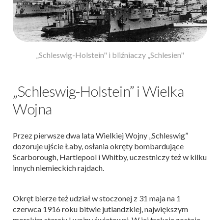
„Schleswig-Holstein" i bliźniaczy „Schlesien"
„Schleswig-Holstein” i Wielka
Wojna
Przez pierwsze dwa lata Wielkiej Wojny „Schleswig”
dozoruje ujście Łaby, osłania okręty bombardujące
Scarborough, Hartlepool i Whitby, uczestniczy też w kilku
innych niemieckich rajdach.
Okręt bierze też udział w stoczonej z 31 maja na 1
czerwca 1916 roku bitwie jutlandzkiej, największym
morskim starciu I wojny światowej. W jej trakcie zostaje