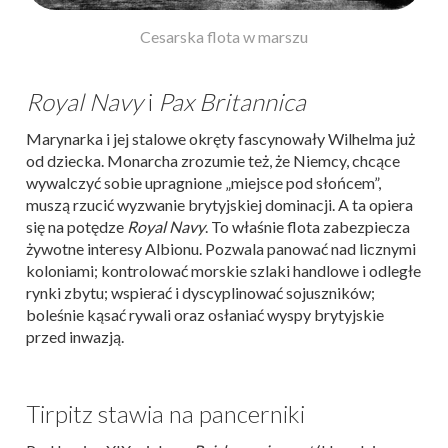
Cesarska flota w marszu
Royal Navy
i
Pax Britannica
Marynarka i jej stalowe okręty fascynowały Wilhelma już
od dziecka. Monarcha zrozumie też, że Niemcy, chcące
wywalczyć sobie upragnione „miejsce pod słońcem”,
muszą rzucić wyzwanie brytyjskiej dominacji. A ta opiera
się na potędze
Royal Navy
. To właśnie flota zabezpiecza
żywotne interesy Albionu. Pozwala panować nad licznymi
koloniami; kontrolować morskie szlaki handlowe i odległe
rynki zbytu; wspierać i dyscyplinować sojuszników;
boleśnie kąsać rywali oraz osłaniać wyspy brytyjskie
przed inwazją.
Tirpitz stawia na pancerniki