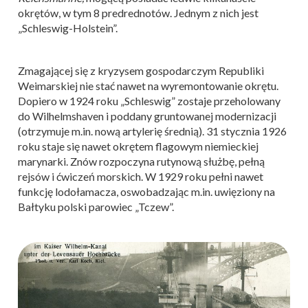
okrętów, w tym 8 predrednotów. Jednym z nich jest
„Schleswig-Holstein”.
Zmagającej się z kryzysem gospodarczym Republiki
Weimarskiej nie stać nawet na wyremontowanie okrętu.
Dopiero w 1924 roku „Schleswig” zostaje przeholowany
do Wilhelmshaven i poddany gruntowanej modernizacji
(otrzymuje m.in. nową artylerię średnią). 31 stycznia 1926
roku staje się nawet okrętem flagowym niemieckiej
marynarki. Znów rozpoczyna rutynową służbę, pełną
rejsów i ćwiczeń morskich. W 1929 roku pełni nawet
funkcję lodołamacza, oswobadzając m.in. uwięziony na
Bałtyku polski parowiec „Tczew”.