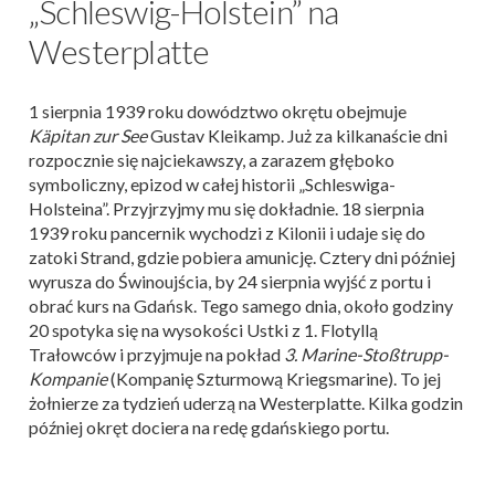
„Schleswig-Holstein” na
Westerplatte
1 sierpnia 1939 roku dowództwo okrętu obejmuje
Käpitan zur See
Gustav Kleikamp. Już za kilkanaście dni
rozpocznie się najciekawszy, a zarazem głęboko
symboliczny, epizod w całej historii „Schleswiga-
Holsteina”. Przyjrzyjmy mu się dokładnie. 18 sierpnia
1939 roku pancernik wychodzi z Kilonii i udaje się do
zatoki Strand, gdzie pobiera amunicję. Cztery dni później
wyrusza do Świnoujścia, by 24 sierpnia wyjść z portu i
obrać kurs na Gdańsk. Tego samego dnia, około godziny
20 spotyka się na wysokości Ustki z 1. Flotyllą
Trałowców i przyjmuje na pokład
3. Marine-Stoßtrupp-
Kompanie
(Kompanię Szturmową Kriegsmarine). To jej
żołnierze za tydzień uderzą na Westerplatte. Kilka godzin
później okręt dociera na redę gdańskiego portu.