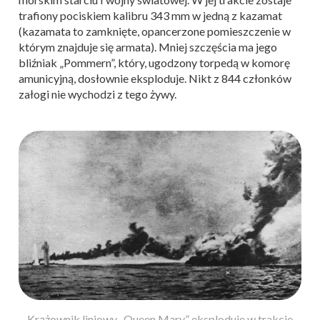
trafiony pociskiem kalibru 343 mm w jedną z kazamat
(kazamata to zamknięte, opancerzone pomieszczenie w
którym znajduje się armata). Mniej szczęścia ma jego
bliźniak „Pommern”, który, ugodzony torpedą w komorę
amunicyjną, dosłownie eksploduje. Nikt z 844 członków
załogi nie wychodzi z tego żywy.
Krążownik liniowy „Queen Mary” eksploduje w trakcie