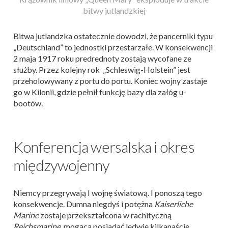
bitwy jutlandzkiej
Bitwa jutlandzka ostatecznie dowodzi, że pancerniki typu
„Deutschland” to jednostki przestarzałe. W konsekwencji
2 maja 1917 roku predrednoty zostają wycofane ze
służby. Przez kolejny rok „Schleswig-Holstein” jest
przeholowywany z portu do portu. Koniec wojny zastaje
go w Kilonii, gdzie pełnił funkcję bazy dla załóg u-
bootów.
Konferencja wersalska i okres
międzywojenny
Niemcy przegrywają I wojnę światową. I ponoszą tego
konsekwencje. Dumna niegdyś i potężna
Kaiserliche
Marine
zostaje przekształcona w rachityczną
Reichsmarine,
mogącą posiadać ledwie kilkanaście