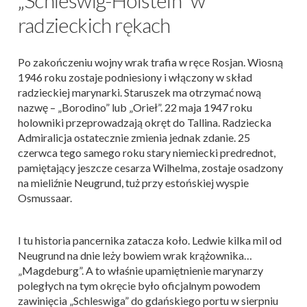
„Schleswig-Holstein” w
radzieckich rękach
Po zakończeniu wojny wrak trafia w ręce Rosjan. Wiosną
1946 roku zostaje podniesiony i włączony w skład
radzieckiej marynarki. Staruszek ma otrzymać nową
nazwę – „Borodino” lub „Orieł”. 22 maja 1947 roku
holowniki przeprowadzają okręt do Tallina. Radziecka
Admiralicja ostatecznie zmienia jednak zdanie. 25
czerwca tego samego roku stary niemiecki predrednot,
pamiętający jeszcze cesarza Wilhelma, zostaje osadzony
na mieliźnie Neugrund, tuż przy estońskiej wyspie
Osmussaar.
I tu historia pancernika zatacza koło. Ledwie kilka mil od
Neugrund na dnie leży bowiem wrak krążownika…
„Magdeburg”. A to właśnie upamiętnienie marynarzy
poległych na tym okręcie było oficjalnym powodem
zawinięcia „Schleswiga” do gdańskiego portu w sierpniu