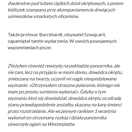
dwukrotne pod lufami ciężkich dział okrętowych, a potem
kieliszek szampana przy akompaniamencie drwiących
uśmieszków smarkatych oficerków.
Także profesor Burckhardt, obywatel Szwajcarii,
zapamiętał tamte wydarzenia. W swoich powojennych
wspomnieniach pisze:
Złożyłem również rewizytę na pokładzie pancernika, ale
nie tam, lecz na przyjęciu w moim domu, dowódca okrętu,
zmieszany na twarzy, uczynił mi nagle niespodziewane
wyznanie: »Otrzymałem straszne polecenie, którego nie
mam po prostu sumienia wykonać«. Gdyby o tym
wyznaniu ktoś się dowiedział, dowódca okrętu za zdradę
stanu prawdopodobnie zostałby skazany na karę śmierci
przez rozstrzelanie. Ale wczesnym rankiem 1 września
wykonał on otrzymany rozkaz i działa pancernika
otworzyły ogień na Westerplatte.