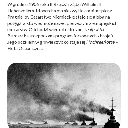
W grudniu 1906 roku II Rzeszą rządzi Wilhelm II
Hohenzollern. Monarcha ma niezwykle ambitne plany.
Pragnie, by Cesarstwo Niemieckie stało się globalną
potęgą, a kto wie, może nawet pierwszym z europejskich
mocarstw. Odchodzi więc od ostrożnej
realpolitik
Bismarcka i rozpoczyna program forsownych zbrojeń.
Jego oczkiem w głowie szybko staje się
Hochseeflotte –
Flota Oceaniczna.