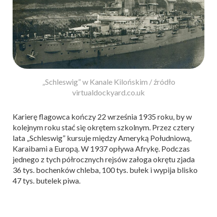
„Schleswig” w Kanale Kilońskim / źródło
virtualdockyard.co.uk
Karierę flagowca kończy 22 września 1935 roku, by w
kolejnym roku stać się okrętem szkolnym. Przez cztery
lata „Schleswig” kursuje między Ameryką Południową,
Karaibami a Europą. W 1937 opływa Afrykę. Podczas
jednego z tych półrocznych rejsów załoga okrętu zjada
36 tys. bochenków chleba, 100 tys. bułek i wypija blisko
47 tys. butelek piwa.