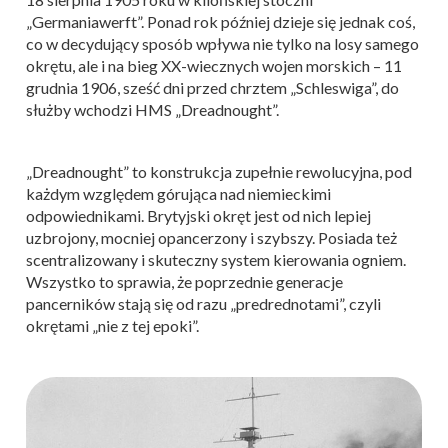
„Germaniawerft”. Ponad rok później dzieje się jednak coś,
co w decydujący sposób wpływa nie tylko na losy samego
okrętu, ale i na bieg XX-wiecznych wojen morskich – 11
grudnia 1906, sześć dni przed chrztem „Schleswiga”, do
służby wchodzi HMS „Dreadnought”.
„Dreadnought” to konstrukcja zupełnie rewolucyjna, pod
każdym względem górująca nad niemieckimi
odpowiednikami. Brytyjski okręt jest od nich lepiej
uzbrojony, mocniej opancerzony i szybszy. Posiada też
scentralizowany i skuteczny system kierowania ogniem.
Wszystko to sprawia, że poprzednie generacje
pancerników stają się od razu „predrednotami”, czyli
okrętami „nie z tej epoki”.