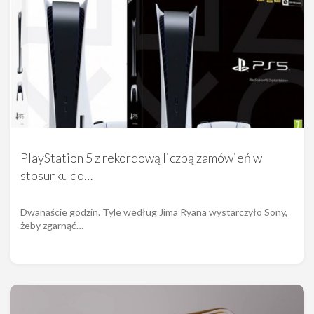
PlayStation 5 z rekordową liczbą zamówień w
stosunku do…
Dwanaście godzin. Tyle według Jima Ryana wystarczyło Sony,
żeby zgarnąć…