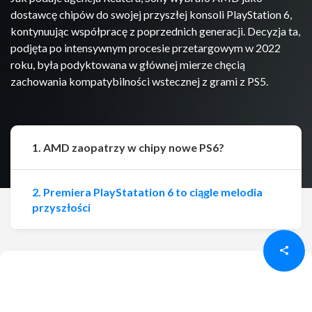
dostawcę chipów do swojej przyszłej konsoli PlayStation 6,
kontynuując współpracę z poprzednich generacji. Decyzja ta,
podjęta po intensywnym procesie przetargowym w 2022
roku, była podyktowana w głównej mierze chęcią
zachowania kompatybilności wstecznej z grami z PS5.
1. AMD zaopatrzy w chipy nowe PS6?
2. Premiera PlayStatation 6 to ciągle melodia
Udostępnij
Udostępnij
przyszłości