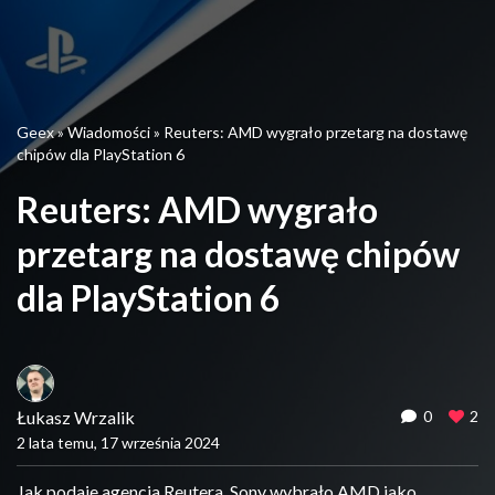
Geex
»
Wiadomości
»
Reuters: AMD wygrało przetarg na dostawę
chipów dla PlayStation 6
Reuters: AMD wygrało
przetarg na dostawę chipów
dla PlayStation 6
Łukasz Wrzalik
0
2
2 lata temu, 17 września 2024
Jak podaje agencja Reutera, Sony wybrało AMD jako