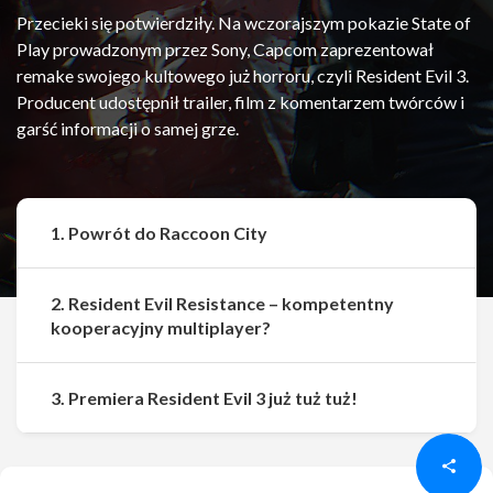
Przecieki się potwierdziły. Na wczorajszym pokazie State of
Play prowadzonym przez Sony, Capcom zaprezentował
remake swojego kultowego już horroru, czyli Resident Evil 3.
Producent udostępnił trailer, film z komentarzem twórców i
garść informacji o samej grze.
1. Powrót do Raccoon City
2. Resident Evil Resistance – kompetentny
kooperacyjny multiplayer?
Udostępnij
Udostępnij
3. Premiera Resident Evil 3 już tuż tuż!