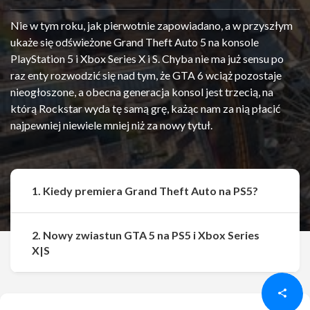
Nie w tym roku, jak pierwotnie zapowiadano, a w przyszłym
ukaże się odświeżone Grand Theft Auto 5 na konsole
PlayStation 5 i Xbox Series X i S. Chyba nie ma już sensu po
raz enty rozwodzić się nad tym, że GTA 6 wciąż pozostaje
nieogłoszone, a obecna generacja konsol jest trzecią, na
którą Rockstar wyda tę samą grę, każąc nam za nią płacić
najpewniej niewiele mniej niż za nowy tytuł.
1. Kiedy premiera Grand Theft Auto na PS5?
2. Nowy zwiastun GTA 5 na PS5 i Xbox Series
Udostępnij
Udostępnij
X|S