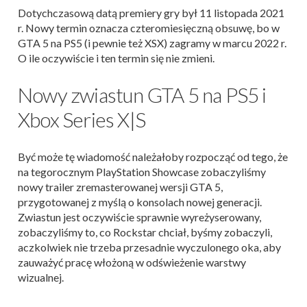
Dotychczasową datą premiery gry był 11 listopada 2021
r. Nowy termin oznacza czteromiesięczną obsuwę, bo w
GTA 5 na PS5 (i pewnie też XSX) zagramy w marcu 2022 r.
O ile oczywiście i ten termin się nie zmieni.
Nowy zwiastun GTA 5 na PS5 i
Xbox Series X|S
Być może tę wiadomość należałoby rozpocząć od tego, że
na tegorocznym PlayStation Showcase zobaczyliśmy
nowy trailer zremasterowanej wersji GTA 5,
przygotowanej z myślą o konsolach nowej generacji.
Zwiastun jest oczywiście sprawnie wyreżyserowany,
zobaczyliśmy to, co Rockstar chciał, byśmy zobaczyli,
aczkolwiek nie trzeba przesadnie wyczulonego oka, aby
zauważyć pracę włożoną w odświeżenie warstwy
wizualnej.