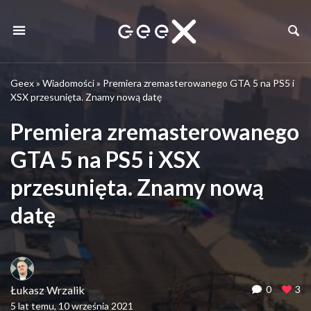
Geex
»
Wiadomości
»
Premiera zremasterowanego GTA 5 na PS5 i
XSX przesunięta. Znamy nową datę
Premiera zremasterowanego
GTA 5 na PS5 i XSX
przesunięta. Znamy nową
datę
Łukasz Wrzalik
0
3
5 lat temu, 10 września 2021