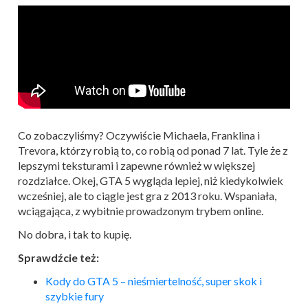
Co zobaczyliśmy? Oczywiście Michaela, Franklina i
Trevora, którzy robią to, co robią od ponad 7 lat. Tyle że z
lepszymi teksturami i zapewne również w większej
rozdziałce. Okej, GTA 5 wygląda lepiej, niż kiedykolwiek
wcześniej, ale to ciągle jest gra z 2013 roku. Wspaniała,
wciągająca, z wybitnie prowadzonym trybem online.
No dobra, i tak to kupię.
Sprawdźcie też:
Kody do GTA 5 – nieśmiertelność, super skok i
szybkie fury