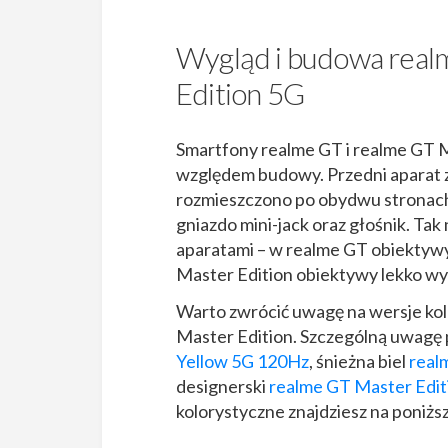
Wygląd i budowa real
Edition 5G
Smartfony realme GT i realme GT Ma
względem budowy. Przedni aparat z
rozmieszczono po obydwu stronach,
gniazdo mini-jack oraz głośnik. Ta
aparatami – w realme GT obiektywy 
Master Edition obiektywy lekko wys
Warto zwrócić uwagę na wersje ko
Master Edition. Szczególną uwagę
Yellow 5G 120Hz
, śnieżna biel
real
designerski
realme GT Master Edi
kolorystyczne znajdziesz na poniżs