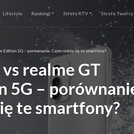
Lifestyle
Rankingi
Strefa RTV
Strefa Twórcy
 Edition 5G – porównanie. Czym różnią się te smartfony?
 vs realme GT
n 5G – porównani
ię te smartfony?