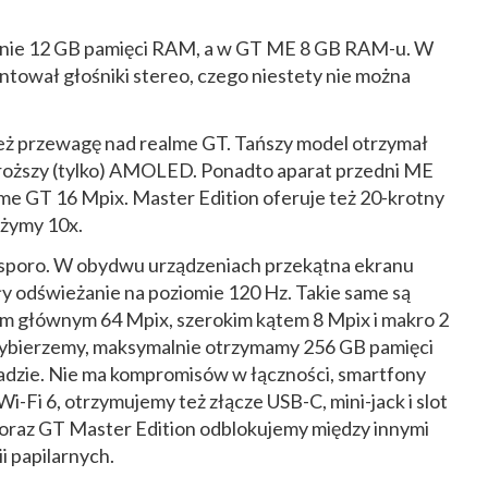
nie 12 GB pamięci RAM, a w GT ME 8 GB RAM-u. W
ntował głośniki stereo, czego niestety nie można
eż przewagę nad realme GT. Tańszy model otrzymał
roższy (tylko) AMOLED. Ponadto aparat przedni ME
lme GT 16 Mpix. Master Edition oferuje też 20-krotny
iżymy 10x.
h sporo. W obydwu urządzeniach przekątna ekranu
ły odświeżanie na poziomie 120 Hz. Takie same są
em głównym 64 Mpix, szerokim kątem 8 Mpix i makro 2
 wybierzemy, maksymalnie otrzymamy 256 GB pamięci
adzie. Nie ma kompromisów w łączności, smartfony
i-Fi 6, otrzymujemy też złącze USB-C, mini-jack i slot
oraz GT Master Edition odblokujemy między innymi
i papilarnych.