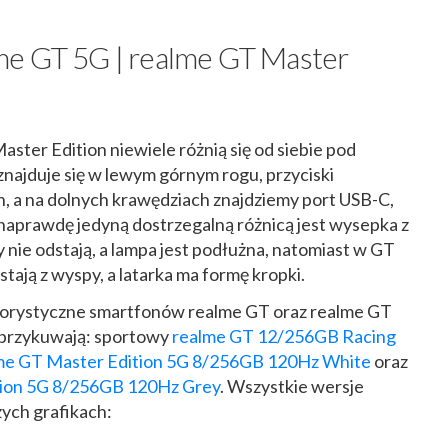
me GT 5G | realme GT Master
ster Edition niewiele różnią się od siebie pod
najduje się w lewym górnym rogu, przyciski
 a na dolnych krawędziach znajdziemy port USB-C,
k naprawdę jedyną dostrzegalną różnicą jest wysepka z
nie odstają, a lampa jest podłużna, natomiast w GT
tają z wyspy, a latarka ma formę kropki.
lorystyczne smartfonów realme GT oraz realme GT
 przykuwają: sportowy
realme GT 12/256GB Racing
me GT Master Edition 5G 8/256GB 120Hz White
oraz
tion 5G 8/256GB 120Hz Grey
. Wszystkie wersje
zych grafikach: