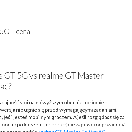
 5G – cena
 GT 5G vs realme GT Master
rać?
ydajność stoi na najwyższym obecnie poziomie –
 wersja nie ugnie się przed wymagającymi zadaniami,
, jeśli jesteś mobilnym graczem. A jeśli rozglądasz się za
t mocno po kieszeni, jednocześnie zapewni odpowiednią
m wyborem będzie
realme GT Master Edition 5G
.