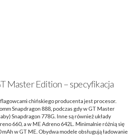
T Master Edition – specyfikacja
flagowcami chińskiego producenta jest procesor.
omm Snapdragon 888, podczas gdy w GT Master
e słaby) Snapdragon 778G. Inne są również układy
dreno 660, a w ME Adreno 642L. Minimalnie różnią się
00 mAh w GT ME. Obydwa modele obsługują ładowanie