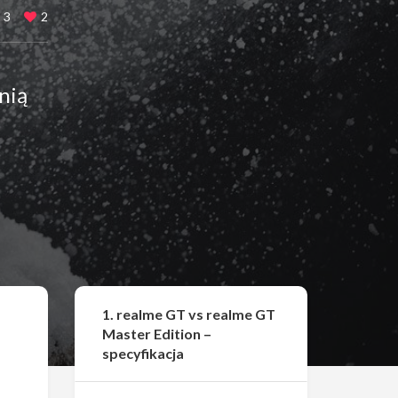
3
2
nią
Udostępnij
1. realme GT vs realme GT
Master Edition –
specyfikacja