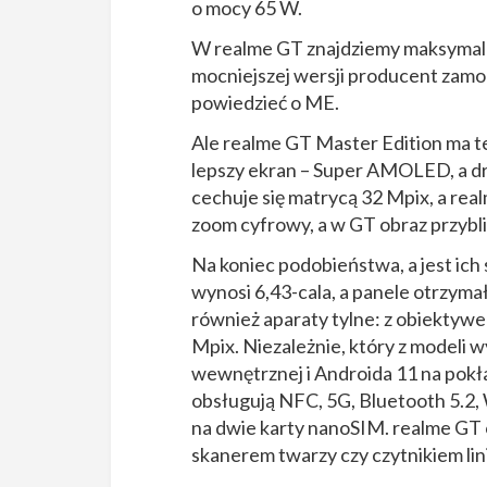
o mocy 65 W.
W realme GT znajdziemy maksymal
mocniejszej wersji producent zamo
powiedzieć o ME.
Ale realme GT Master Edition ma t
lepszy ekran – Super AMOLED, a d
cechuje się matrycą 32 Mpix, a rea
zoom cyfrowy, a w GT obraz przybl
Na koniec podobieństwa, a jest ic
wynosi 6,43-cala, a panele otrzyma
również aparaty tylne: z obiektyw
Mpix. Niezależnie, który z modeli
wewnętrznej i Androida 11 na pokł
obsługują NFC, 5G, Bluetooth 5.2, W
na dwie karty nanoSIM. realme GT 
skanerem twarzy czy czytnikiem lini