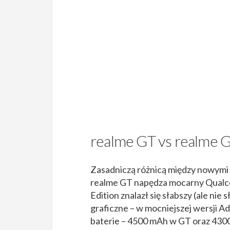
realme GT vs realme G
Zasadniczą różnicą między nowymi 
realme GT napędza mocarny Qualc
Edition znalazł się słabszy (ale ni
graficzne – w mocniejszej wersji A
baterie – 4500 mAh w GT oraz 43