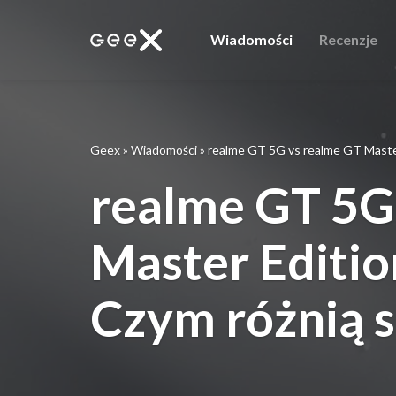
Wiadomości
Recenzje
Geex
»
Wiadomości
»
realme GT 5G vs realme GT Master
realme GT 5G
Master Editio
Czym różnią s