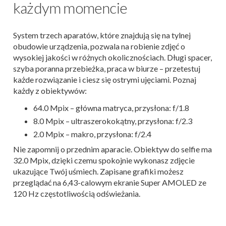
każdym momencie
System trzech aparatów, które znajdują się na tylnej
obudowie urządzenia, pozwala na robienie zdjęć o
wysokiej jakości w różnych okolicznościach. Długi spacer,
szyba poranna przebieżka, praca w biurze – przetestuj
każde rozwiązanie i ciesz się ostrymi ujęciami. Poznaj
każdy z obiektywów:
64.0 Mpix – główna matryca, przysłona: f/1.8
8.0 Mpix – ultraszerokokątny, przysłona: f/2.3
2.0 Mpix – makro, przysłona: f/2.4
Nie zapomnij o przednim aparacie. Obiektyw do selfie ma
32.0 Mpix, dzięki czemu spokojnie wykonasz zdjęcie
ukazujące Twój uśmiech. Zapisane grafiki możesz
przeglądać na 6,43-calowym ekranie Super AMOLED ze
120 Hz częstotliwością odświeżania.