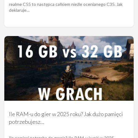
realme C55 to następca całkiem nieźle ocenianego C35. Jak
deklaruje…
Ile RAM-u do gier w 2025 roku? Jak dużo pamięci
potrzebujesz…
Ile pamięci potrzeba do grania? Ile RAM-u kupić w 2025…