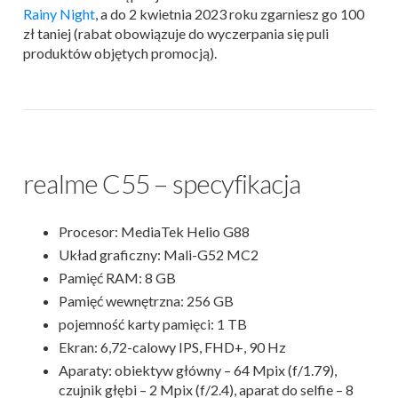
Rainy Night
, a do 2 kwietnia 2023 roku zgarniesz go 100
zł taniej (rabat obowiązuje do wyczerpania się puli
produktów objętych promocją).
realme C55 – specyfikacja
Procesor: MediaTek Helio G88
Układ graficzny: Mali-G52 MC2
Pamięć RAM: 8 GB
Pamięć wewnętrzna: 256 GB
pojemność karty pamięci: 1 TB
Ekran: 6,72-calowy IPS, FHD+, 90 Hz
Aparaty: obiektyw główny – 64 Mpix (f/1.79),
czujnik głębi – 2 Mpix (f/2.4), aparat do selfie – 8