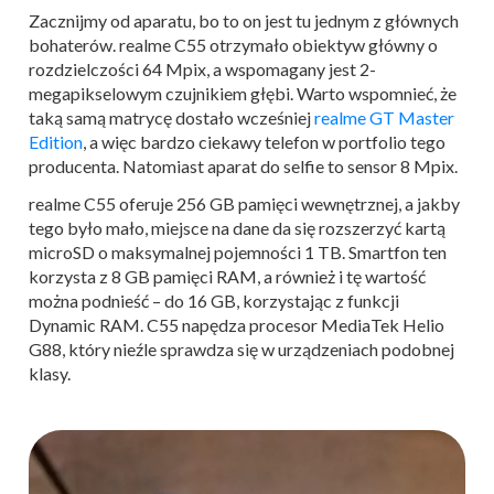
Zacznijmy od aparatu, bo to on jest tu jednym z głównych
bohaterów. realme C55 otrzymało obiektyw główny o
rozdzielczości 64 Mpix, a wspomagany jest 2-
megapikselowym czujnikiem głębi. Warto wspomnieć, że
taką samą matrycę dostało wcześniej
realme GT Master
Edition
, a więc bardzo ciekawy telefon w portfolio tego
producenta. Natomiast aparat do selfie to sensor 8 Mpix.
realme C55 oferuje 256 GB pamięci wewnętrznej, a jakby
tego było mało, miejsce na dane da się rozszerzyć kartą
microSD o maksymalnej pojemności 1 TB. Smartfon ten
korzysta z 8 GB pamięci RAM, a również i tę wartość
można podnieść – do 16 GB, korzystając z funkcji
Dynamic RAM. C55 napędza procesor MediaTek Helio
G88, który nieźle sprawdza się w urządzeniach podobnej
klasy.