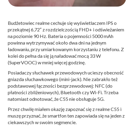
Budżetowiec realme cechuje się wyświetlaczem IPS o
przekątnej 6,72″ z rozdzielczością FHD+ i odświeżaniem
na poziomie 90 Hz. Bateria o pojemności 5000 mAh
powinna wytrzymywać około dwa dni na jednym
ładowaniu, przy umiarkowanym korzystaniu z telefonu. Z
kolei do pełna da się ją naładować mocą 33 W
(SuperVOOC) w mniej więcej godzinę.
Posiadaczy słuchawek przewodowych ucieszy obecność
gniazda słuchawkowego (mini-jack). Nie zabrakło też
podstawowej łączności bezprzewodowej: NFC (do
płatności zbliżeniowych), Bluetooth czy Wi-Fi. Trzeba
natomiast odnotować, że C55 nie obsługuje 5G.
Przez chwilę miałem okazję zapoznać się z realme C55 i
muszę przyznać, że smartfon ten zapowiada się na jeden z
ciekawszych w swoim segmencie.