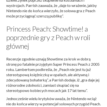
dziewczynek poprzez skupienie na kostiumach i
wystrojach. Parrish zauważa, że „daje to wrażenie, jakby
Nintendo nie do końca wierzyło, że solowa gra z Peach
może przyciągnąć szerszą publikę”.
Princess Peach: Showtime! a
poprzednie gry z Peach w roli
głównej
Recenzje zgodnie uznają Showtime za krok w dobrą
stronę po fatalnie przyjętym Super Princess Peach z 2005
roku. Lambertsen podkreśla, że „Peach nie jest tu już
stereotypową księżniczką w opałach, ale aktywną i
zdecydowaną bohaterką”, a Parrish dodaje, iż „gra daje jej
różnorodne zdolności, zamiast skupiać się na
stereotypowo kobiecych mocach jak 17 lat temu”.
Jednocześnie wielu krytyków uważa, że Nintendo wciąż
nie do końca wierzy w potencjał solowych przygód Peach.