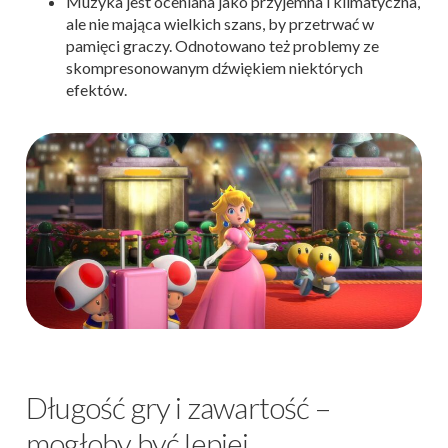
Muzyka jest oceniana jako przyjemna i klimatyczna,
ale nie mająca wielkich szans, by przetrwać w
pamięci graczy. Odnotowano też problemy ze
skompresonowanym dźwiękiem niektórych
efektów.
Długość gry i zawartość –
mogłoby być lepiej