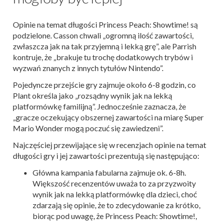
Opinie na temat długości Princess Peach: Showtime! są
podzielone. Casson chwali „ogromną ilość zawartości,
zwłaszcza jak na tak przyjemną i lekką grę”, ale Parrish
kontruje, że „brakuje tu trochę dodatkowych trybów i
wyzwań znanych z innych tytułów Nintendo”.
Pojedyncze przejście gry zajmuje około 6-8 godzin, co
Plant określa jako „rozsądny wynik jak na lekką
platformówkę familijną”. Jednocześnie zaznacza, że
„gracze oczekujący obszernej zawartości na miarę Super
Mario Wonder mogą poczuć się zawiedzeni”.
Najczęściej przewijające się w recenzjach opinie na temat
długości gry i jej zawartości prezentują się następująco:
Główna kampania fabularna zajmuje ok. 6-8h.
Większość recenzentów uważa to za przyzwoity
wynik jak na lekką platformówkę dla dzieci, choć
zdarzają się opinie, że to zdecydowanie za krótko,
biorąc pod uwagę, że Princess Peach: Showtime!,