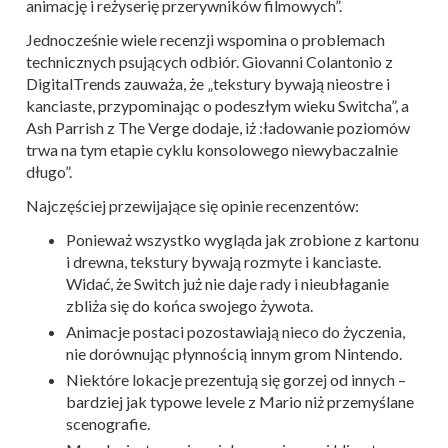
animację i reżyserię przerywników filmowych”.
Jednocześnie wiele recenzji wspomina o problemach
technicznych psujących odbiór. Giovanni Colantonio z
DigitalTrends zauważa, że „tekstury bywają nieostre i
kanciaste, przypominając o podeszłym wieku Switcha”, a
Ash Parrish z The Verge dodaje, iż :ładowanie poziomów
trwa na tym etapie cyklu konsolowego niewybaczalnie
długo”.
Najczęściej przewijające się opinie recenzentów:
Ponieważ wszystko wygląda jak zrobione z kartonu
i drewna, tekstury bywają rozmyte i kanciaste.
Widać, że Switch już nie daje rady i nieubłaganie
zbliża się do końca swojego żywota.
Animacje postaci pozostawiają nieco do życzenia,
nie dorównując płynnością innym grom Nintendo.
Niektóre lokacje prezentują się gorzej od innych –
bardziej jak typowe levele z Mario niż przemyślane
scenografie.