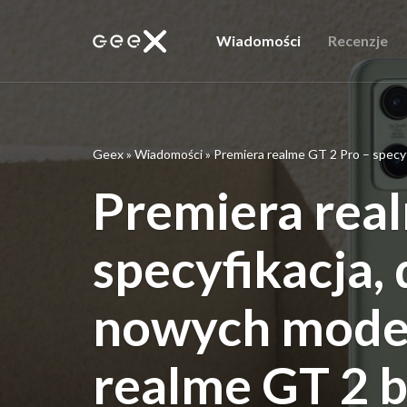
Wiadomości
Recenzje
Geex
»
Wiadomości
»
Premiera realme GT 2 Pro – specyf
Premiera real
specyfikacja, 
nowych modeli
realme GT 2 b