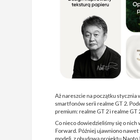
Aż nareszcie na początku stycznia
smartfonów serii realme GT 2. Po
premium: realme GT 2 i realme GT 2
Co nieco dowiedzieliśmy się o nich
Forward. Później ujawniono nawet wy
modeli, z obudową projektu Naoto