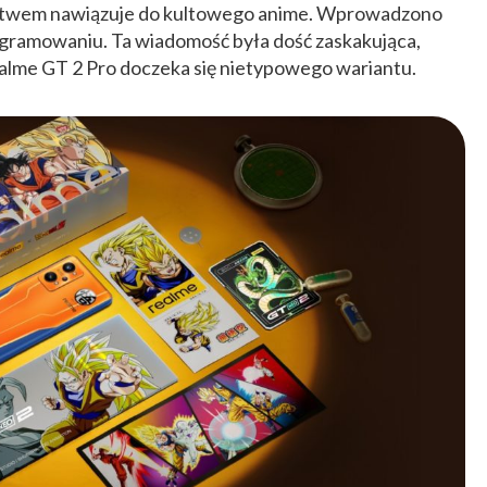
nictwem nawiązuje do kultowego anime. Wprowadzono
programowaniu. Ta wiadomość była dość zaskakująca,
ealme GT 2 Pro doczeka się nietypowego wariantu.