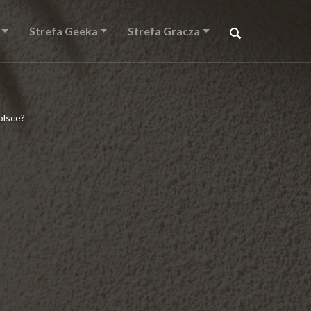
Strefa Geeka
Strefa Gracza
olsce?