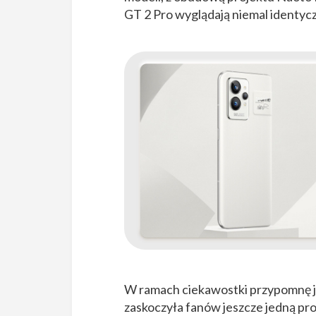
GT 2 Pro wyglądają niemal identycz
W ramach ciekawostki przypomnę je
zaskoczyła fanów jeszcze jedną pr