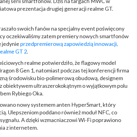
anej serii smartfonów. Dziś na targach MWC w
iatowa prezentacja drugiej generacji realme GT.
raszało swoich fanów na specjalny event poświęcony
zyscy oczekiwaliśmy zatem premiery nowych smartfonów
ę jedynie
przedpremierową zapowiedzią innowacji,
 realme GT 2
.
ściowych realme potwierdziło, że flagowy model
agon 8 Gen 1, natomiast podczas tej konferencji firma
jazną środowisku bio-polimerową obudową, designem
az obiektywem ultraszerokokątnym o wyjątkowym polu
rybem Rybiego Oka.
tosowano nowy systemem anten HyperSmart, który
iecią. Ulepszeniom poddano również moduł NFC, co
sygnału. A dzięki wzmacniaczowi Wi-Fi poprawiono
a z internetem.