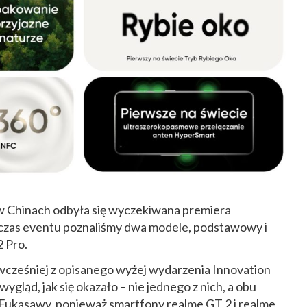
 w Chinach odbyła się wyczekiwana premiera
dczas eventu poznaliśmy dwa modele, podstawowy i
 Pro.
 wcześniej z opisanego wyżej wydarzenia Innovation
gląd, jak się okazało – nie jednego z nich, a obu
 Fukasawy, ponieważ
smartfony realme GT 2 i realme