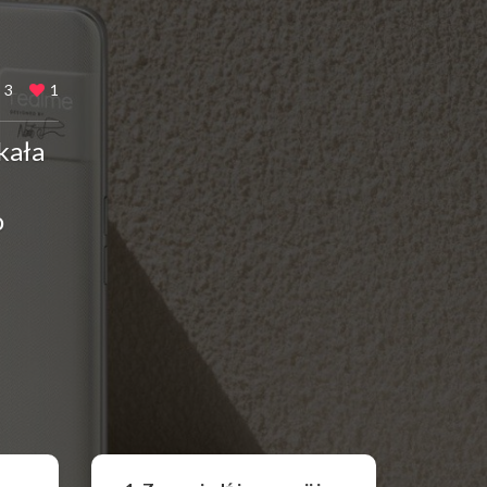
3
1
kała
o
Udostępnij