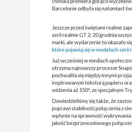
chińska premiera gorąco wyczekiw
Barcelonie odbyła się natomiast św
Jeszcze przed świętami realme zap
serii realme GT 2. 20 grudnia ws
marki, ale wydarzenie to okazało si
które pojawią się w modelach serii
Już wcześniej w mediach społeczno
otrzyma najnowszy procesor Snapdr
pochwaliła się między innymi przy
inspirowanym teksturą papieru or
widzenia aż 150°, ze specjalnym T
Dowiedzieliśmy się także, że zas
poprawi stabilność połączenia z s
wpłynie na sprawność wykrywania 
jakość bezprzewodowego połączeni