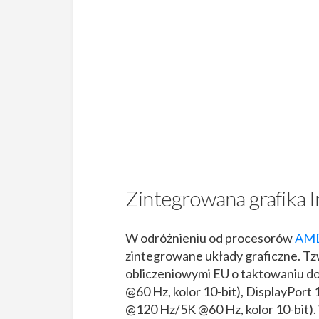
Zintegrowana grafika Ir
W odróżnieniu od procesorów
AMD
zintegrowane układy graficzne. Tz
obliczeniowymi EU o taktowaniu d
@60 Hz, kolor 10-bit), DisplayPort 
@120 Hz/5K @60 Hz, kolor 10-bit)