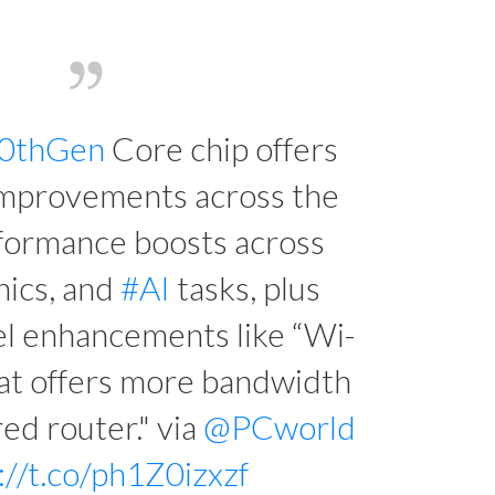
0thGen
Core chip offers
mprovements across the
formance boosts across
hics, and
#AI
tasks, plus
el enhancements like “Wi-
hat offers more bandwidth
ed router." via
@PCworld
://t.co/ph1Z0izxzf