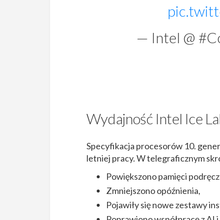
pic.twi
— Intel @ #C
Wydajność Intel Ice L
Specyfikacja procesorów 10. generacj
letniej pracy. W telegraficznym skr
Powiększono pamięci podręczn
Zmniejszono opóźnienia,
Pojawiły się nowe zestawy ins
Poprawiono współpracę z AI i