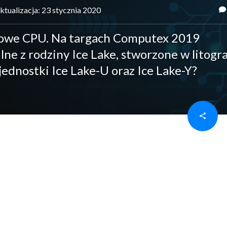
ktualizacja: 23 stycznia 2020
 nowe CPU. Na targach Computex 2019
e z rodziny Ice Lake, stworzone w litogra
ednostki Ice Lake-U oraz Ice Lake-Y?