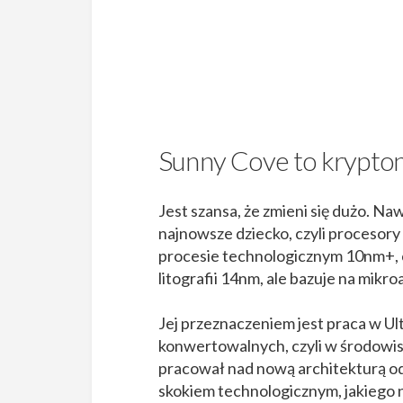
Sunny Cove to krypton
Jest szansa, że zmieni się dużo. Na
najnowsze dziecko, czyli procesory
procesie technologicznym 10nm+, c
litografii 14nm, ale bazuje na mikr
Jej przeznaczeniem jest praca w U
konwertowalnych, czyli w środowis
pracował nad nową architekturą od 
skokiem technologicznym, jakiego n