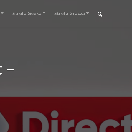
Strefa Geeka
Strefa Gracza
 –