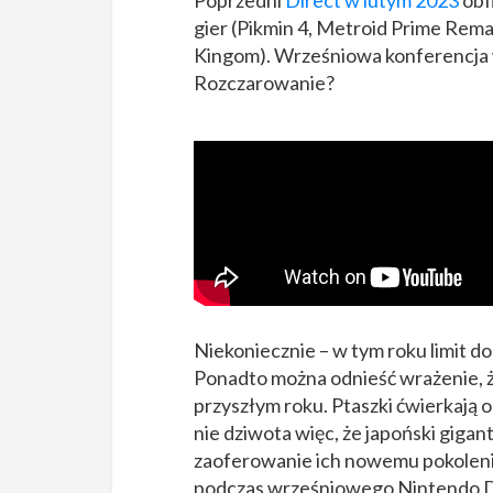
Poprzedni
Direct w lutym 2023
obf
gier (Pikmin 4, Metroid Prime Rem
Kingom). Wrześniowa konferencja w
Rozczarowanie?
Niekoniecznie – w tym roku limit d
Ponadto można odnieść wrażenie, ż
przyszłym roku. Ptaszki ćwierkają
nie dziwota więc, że japoński gigan
zaoferowanie ich nowemu pokoleni
podczas wrześniowego Nintendo D