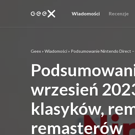
Wiadomości
Recenzje
Geex
»
Wiadomości
»
Podsumowanie Nintendo Direct – 
Podsumowanie
wrzesień 202
klasyków, rem
remasterów