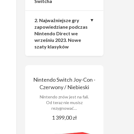
Switcha
2. Najważniejsze gry
zapowiedziane podczas
Nintendo Direct we
wrześniu 2023. Nowe
szaty klasyków
Nintendo Switch Joy-Con -
Czerwony / Niebieski
Nintendo znów jest na fali.
Od teraz nie musisz
rezygnować…
1 399,00 zł