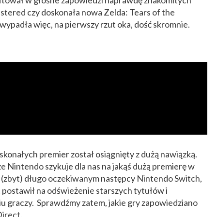
itował w głośne zapowiedzi naprawdę znakomitych
astered czy doskonała nowa Zelda: Tears of the
ypadła więc, na pierwszy rzut oka, dość skromnie.
oskonałych premier został osiągnięty z dużą nawiązką.
e Nintendo szykuje dla nas na jakąś dużą premierę w
 o (zbyt) długo oczekiwanym następcy Nintendo Switch,
t postawił na odświeżenie starszych tytułów i
u graczy. Sprawdźmy zatem, jakie gry zapowiedziano
irect.