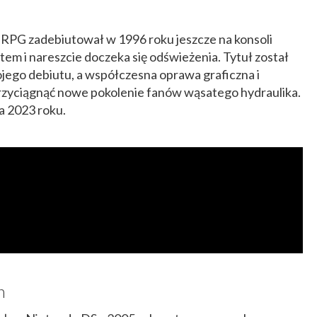
o RPG zadebiutował w 1996 roku jeszcze na konsoli
m i nareszcie doczeka się odświeżenia. Tytuł został
ojego debiutu, a współczesna oprawa graficzna i
zyciągnąć nowe pokolenie fanów wąsatego hydraulika.
a 2023 roku.
n