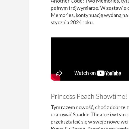
Another Code: Two Memories, tytu
pełnym trójwymiarze. W zestawie d
Memories, kontynuację wydaną na N
stycznia 2024 roku.
Princess Peach Showtime!
Tym razem nowość, choć z dobrze z
uratować Sparkle Theatre i w tym c
przekształcić się w swoje nowe wci
Kung-Fu Peach. Premiera gry zapla