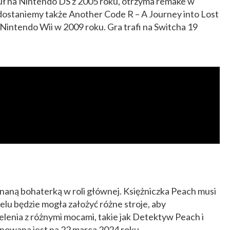
ł na Nintendo DS z 2005 roku, otrzyma remake w
ostaniemy także Another Code R – A Journey into Lost
intendo Wii w 2009 roku. Gra trafi na Switcha 19
naną bohaterką w roli głównej. Księżniczka Peach musi
elu będzie mogła założyć różne stroje, aby
elenia z różnymi mocami, takie jak Detektyw Peach i
nowana jest na 22 marca 2024 roku.