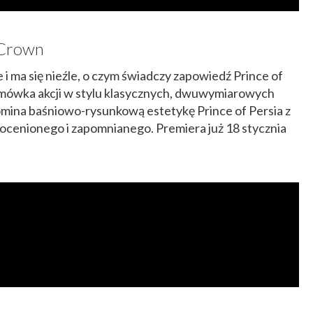
t Crown
 i ma się nieźle, o czym świadczy zapowiedź Prince of
rmówka akcji w stylu klasycznych, dwuwymiarowych
ypomina baśniowo-rysunkową estetykę Prince of Persia z
docenionego i zapomnianego. Premiera już 18 stycznia