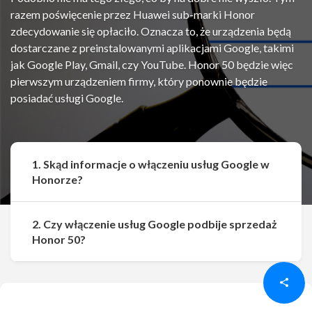
razem poświęcenie przez Huawei sub-marki Honor
zdecydowanie się opłaciło. Oznacza to, że urządzenia będą
dostarczane z preinstalowanymi aplikacjami Google, takimi
jak Google Play, Gmail, czy YouTube. Honor 50 będzie więc
pierwszym urządzeniem firmy, który ponownie będzie
posiadać usługi Google.
1. Skąd informacje o włączeniu usług Google w
Honorze?
2. Czy włączenie usług Google podbije sprzedaż
Udostępnij
Udostępnij
Honor 50?