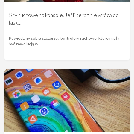
Gry ruchowe na konsole. Jeśli teraz nie wrócą do
łask…
Powiedzmy sobie szczerze: kontrolery ruchowe, które miały
być rewolucją w…