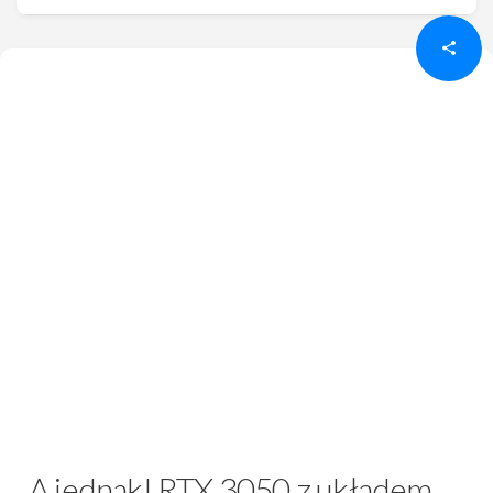
A jednak! RTX 3050 z układem