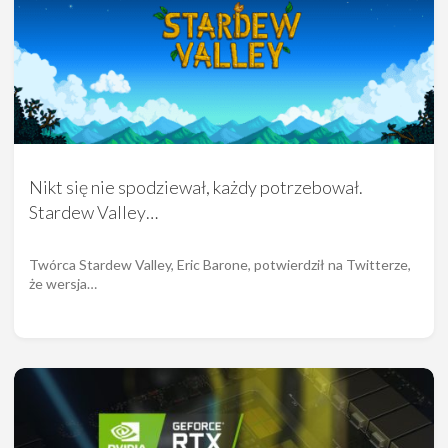
Nikt się nie spodziewał, każdy potrzebował.
Stardew Valley…
Twórca Stardew Valley, Eric Barone, potwierdził na Twitterze,
że wersja…