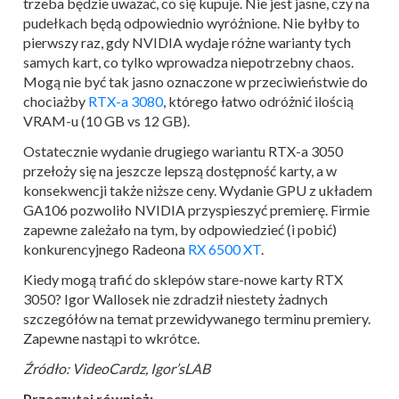
trzeba będzie uważać, co się kupuje. Nie jest jasne, czy na
pudełkach będą odpowiednio wyróżnione. Nie byłby to
pierwszy raz, gdy NVIDIA wydaje różne warianty tych
samych kart, co tylko wprowadza niepotrzebny chaos.
Mogą nie być tak jasno oznaczone w przeciwieństwie do
chociażby
RTX-a 3080
, którego łatwo odróżnić ilością
VRAM-u (10 GB vs 12 GB).
Ostatecznie wydanie drugiego wariantu RTX-a 3050
przełoży się na jeszcze lepszą dostępność karty, a w
konsekwencji także niższe ceny. Wydanie GPU z układem
GA106 pozwoliło NVIDIA przyspieszyć premierę. Firmie
zapewne zależało na tym, by odpowiedzieć (i pobić)
konkurencyjnego Radeona
RX 6500 XT
.
Kiedy mogą trafić do sklepów stare-nowe karty RTX
3050? Igor Wallosek nie zdradził niestety żadnych
szczegółów na temat przewidywanego terminu premiery.
Zapewne nastąpi to wkrótce.
Źródło: VideoCardz, Igor’sLAB
Przeczytaj również: