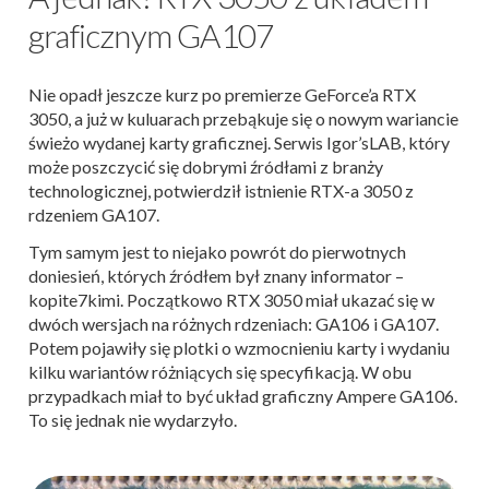
graficznym GA107
Nie opadł jeszcze kurz po premierze GeForce’a RTX
3050, a już w kuluarach przebąkuje się o nowym wariancie
świeżo wydanej karty graficznej. Serwis Igor’sLAB, który
może poszczycić się dobrymi źródłami z branży
technologicznej, potwierdził istnienie RTX-a 3050 z
rdzeniem GA107.
Tym samym jest to niejako powrót do pierwotnych
doniesień, których źródłem był znany informator –
kopite7kimi. Początkowo RTX 3050 miał ukazać się w
dwóch wersjach na różnych rdzeniach: GA106 i GA107.
Potem pojawiły się plotki o wzmocnieniu karty i wydaniu
kilku wariantów różniących się specyfikacją. W obu
przypadkach miał to być układ graficzny Ampere GA106.
To się jednak nie wydarzyło.