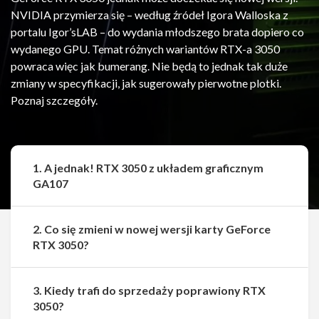
NVIDIA przymierza się – według źródeł Igora Walloska z
portalu Igor’sLAB – do wydania młodszego brata dopiero co
wydanego GPU. Temat różnych wariantów RTX-a 3050
powraca więc jak bumerang. Nie będą to jednak tak duże
zmiany w specyfikacji, jak sugerowały pierwotne plotki.
Poznaj szczegóły.
1. A jednak! RTX 3050 z układem graficznym
GA107
2. Co się zmieni w nowej wersji karty GeForce
RTX 3050?
3. Kiedy trafi do sprzedaży poprawiony RTX
Udostępnij
Udostępnij
3050?