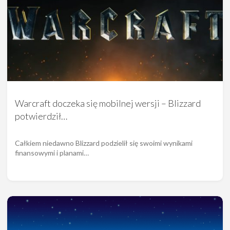
Warcraft doczeka się mobilnej wersji – Blizzard
potwierdził…
Całkiem niedawno Blizzard podzielił się swoimi wynikami
finansowymi i planami…