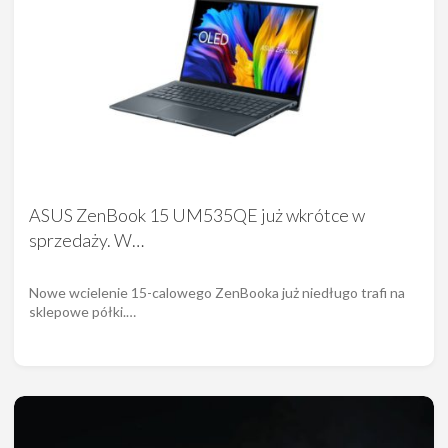
ASUS ZenBook 15 UM535QE już wkrótce w
sprzedaży. W…
Nowe wcielenie 15-calowego ZenBooka już niedługo trafi na
sklepowe półki.…