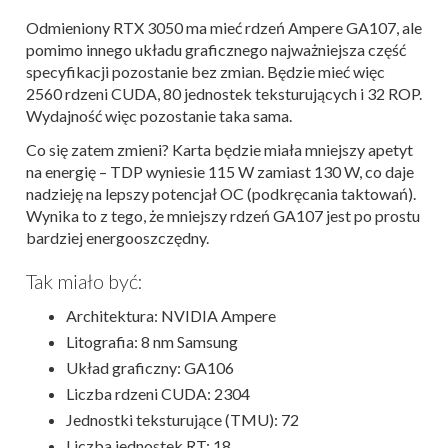
Odmieniony RTX 3050 ma mieć rdzeń Ampere GA107, ale
pomimo innego układu graficznego najważniejsza część
specyfikacji pozostanie bez zmian. Będzie mieć więc
2560 rdzeni CUDA, 80 jednostek teksturujących i 32 ROP.
Wydajność więc pozostanie taka sama.
Co się zatem zmieni? Karta będzie miała mniejszy apetyt
na energię – TDP wyniesie 115 W zamiast 130 W, co daje
nadzieję na lepszy potencjał OC (podkręcania taktowań).
Wynika to z tego, że mniejszy rdzeń GA107 jest po prostu
bardziej energooszczędny.
Tak miało być:
Architektura: NVIDIA Ampere
Litografia: 8 nm Samsung
Układ graficzny: GA106
Liczba rdzeni CUDA: 2304
Jednostki teksturujące (TMU): 72
Liczba jednostek RT: 18