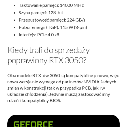
Taktowanie pamięci: 14000 MHz
Szyna pamięci: 128-bit
Przepustowość pamięci: 224 GB/s
Pobór energii (TGP): 115 W (8-pin)
Interfejs: PCIe 4.0 x8
Kiedy trafi do sprzedaży
poprawiony RTX 3050?
Oba modele RTX-ów 3050 są kompatybilne pinowo, więc
nowa wersja nie wymaga od partnerów NVIDIA żadnych
zmian w konstrukcji (tak w przypadku PCB, jak i w
układzie chłodzenia). Jedynie muszą zastosować inny
rdzeń i kompatybilny BIOS.