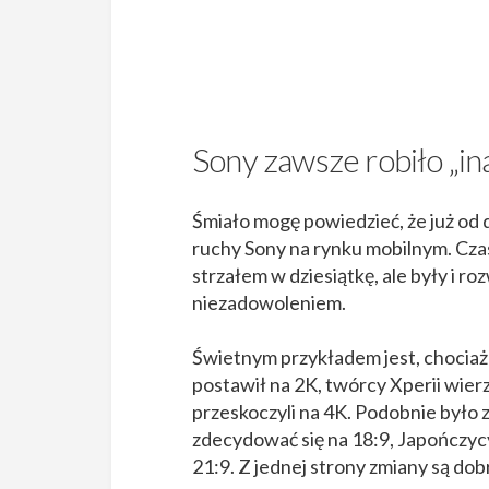
Sony zawsze robiło „in
Śmiało mogę powiedzieć, że już od 
ruchy Sony na rynku mobilnym. Czas
strzałem w dziesiątkę, ale były i ro
niezadowoleniem.
Świetnym przykładem jest, chociażb
postawił na 2K, twórcy Xperii wierzy
przeskoczyli na 4K.
Podobnie było z
zdecydować się na 18:9, Japończycy
21:9. Z jednej strony zmiany są do