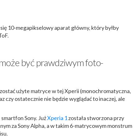
 się 10-megapikselowy aparat główny, który byłby
ToF.
 może być prawdziwym foto-
 zostać użyte matryce w tej Xperii (monochromatyczna,
az czy ostatecznie nie będzie wyglądać to inaczej, ale
 smartfon Sony. Już
Xperia 1
została stworzona przy
lnym za Sony Alpha, a w takim 6-matrycowym monstrum
isu.