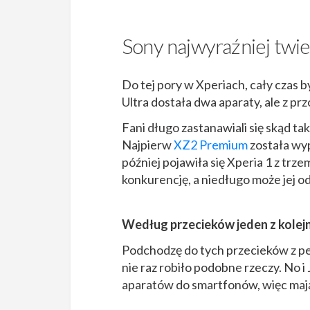
Sony najwyraźniej twier
Do tej pory w Xperiach, cały czas 
Ultra dostała dwa aparaty, ale z prz
Fani długo zastanawiali się skąd tak
Najpierw
XZ2 Premium
została wy
później pojawiła się Xperia 1 z trz
konkurencję, a niedługo może jej o
Według przecieków jeden z kolejn
Podchodzę do tych przecieków z pe
nie raz robiło podobne rzeczy. No i
aparatów do smartfonów, więc mają