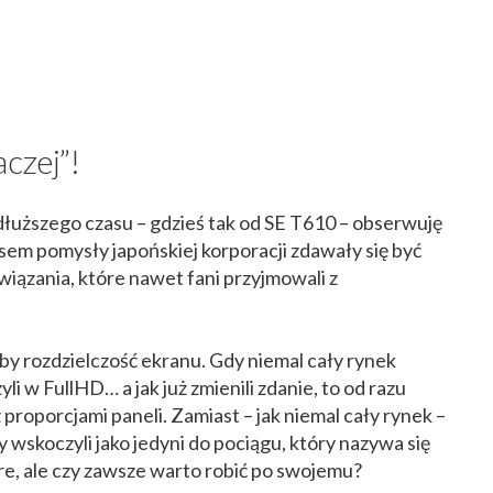
aczej”!
dłuższego czasu – gdzieś tak od SE T610 – obserwuję
em pomysły japońskiej korporacji zdawały się być
związania, które nawet fani przyjmowali z
y rozdzielczość ekranu. Gdy niemal cały rynek
li w FullHD… a jak już zmienili zdanie, to od razu
 proporcjami paneli. Zamiast – jak niemal cały rynek –
 wskoczyli jako jedyni do pociągu, który nazywa się
bre, ale czy zawsze warto robić po swojemu?