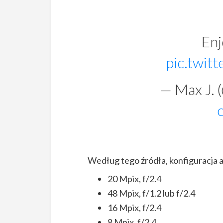
Enj
pic.twi
— Max J.
Według tego źródła, konfiguracja 
20 Mpix, f/2.4
48 Mpix, f/1.2 lub f/2.4
16 Mpix, f/2.4
8 Mpix, f/2.4