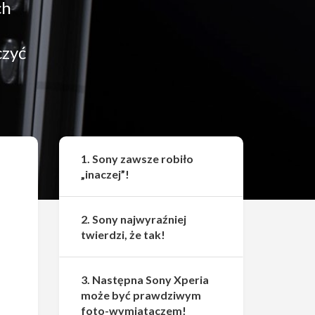
ch
czyć
Udostępnij
1. Sony zawsze robiło
„inaczej”!
2. Sony najwyraźniej
twierdzi, że tak!
3. Następna Sony Xperia
może być prawdziwym
foto-wymiataczem!