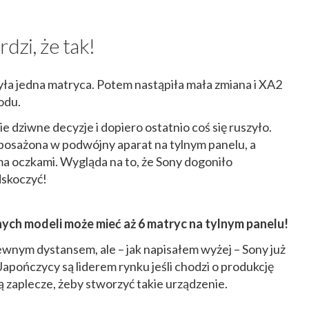
dzi, że tak!
była jedna matryca. Potem nastąpiła mała zmiana i XA2
odu.
ie dziwne decyzje i dopiero ostatnio coś się ruszyło.
posażona w podwójny aparat na tylnym panelu, a
ema oczkami. Wygląda na to, że Sony dogoniło
dskoczyć!
ych modeli może mieć aż 6 matryc na tylnym panelu!
wnym dystansem, ale – jak napisałem wyżej – Sony już
 Japończycy są liderem rynku jeśli chodzi o produkcję
 zaplecze, żeby stworzyć takie urządzenie.