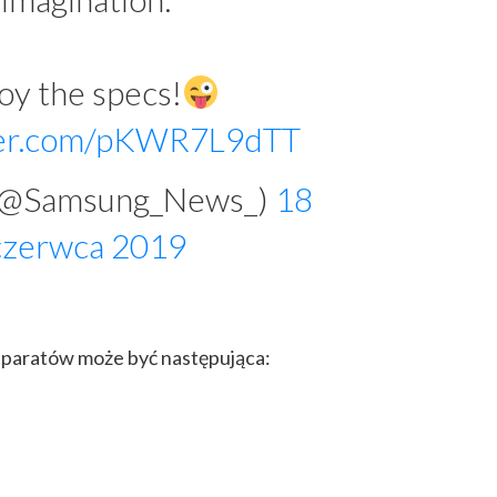
oy the specs!
tter.com/pKWR7L9dTT
 (@Samsung_News_)
18
czerwca 2019
aparatów może być następująca: