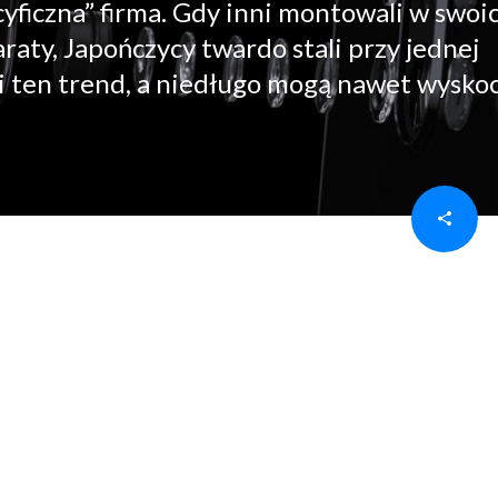
yficzna” firma. Gdy inni montowali w swoi
raty, Japończycy twardo stali przy jednej
i ten trend, a niedługo mogą nawet wysko