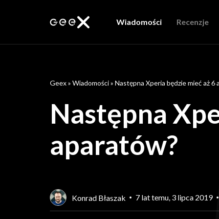
Wiadomości
Recenzje
Geex
»
Wiadomości
»
Następna Xperia będzie mieć aż 6
Następna Xper
aparatów?
7 lat temu, 3 lipca 2019
Konrad Błaszak