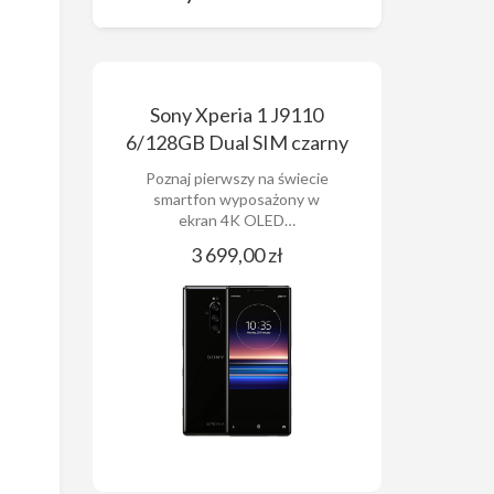
Sony Xperia 1 J9110
6/128GB Dual SIM czarny
Poznaj pierwszy na świecie
smartfon wyposażony w
ekran 4K OLED…
3 699,00 zł