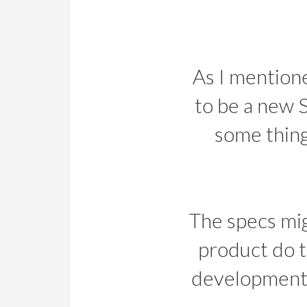
As I mention
to be a new 
some thing
The specs migh
product do to
development.