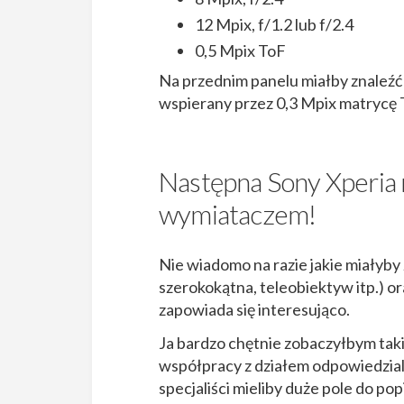
12 Mpix, f/1.2 lub f/2.4
0,5 Mpix ToF
Na przednim panelu miałby znaleźć
wspierany przez 0,3 Mpix matrycę 
Następna Sony Xperia
wymiataczem!
Nie wiadomo na razie jakie miałyby
szerokokątna, teleobiektyw itp.) or
zapowiada się interesująco.
Ja bardzo chętnie zobaczyłbym taki
współpracy z działem odpowiedzia
specjaliści mieliby duże pole do pop