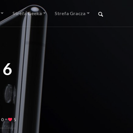
Strefa Geeka
Strefa Gracza
 6
0
5