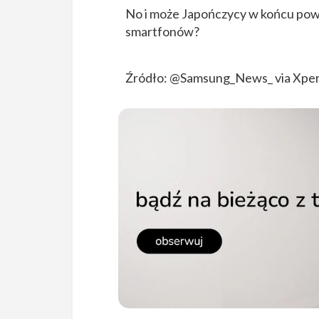
No i może Japończycy w końcu powró
smartfonów?
Źródło:
@Samsung_News_
via Xper