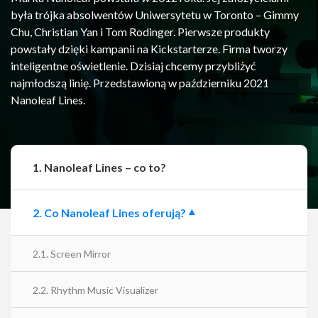
była trójka absolwentów Uniwersytetu w Toronto – Gimmy
Chu, Christian Yan i Tom Rodinger. Pierwsze produkty
powstały dzięki kampanii na Kickstarterze. Firma tworzy
inteligentne oświetlenie. Dzisiaj chcemy przybliżyć
najmłodszą linię. Przedstawioną w październiku 2021
Nanoleaf Lines.
1. Nanoleaf Lines – co to?
2. Co Nanoleaf Lines oferują?
2.1. Screen Mirror
2.2. Rhythm Music Visualizer