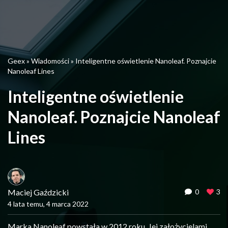
Geex
»
Wiadomości
»
Inteligentne oświetlenie Nanoleaf. Poznajcie
Nanoleaf Lines
Inteligentne oświetlenie
Nanoleaf. Poznajcie Nanoleaf
Lines
Maciej Gaździcki
0
3
4 lata temu, 4 marca 2022
Marka Nanoleaf powstała w 2012 roku. Jej założycielami