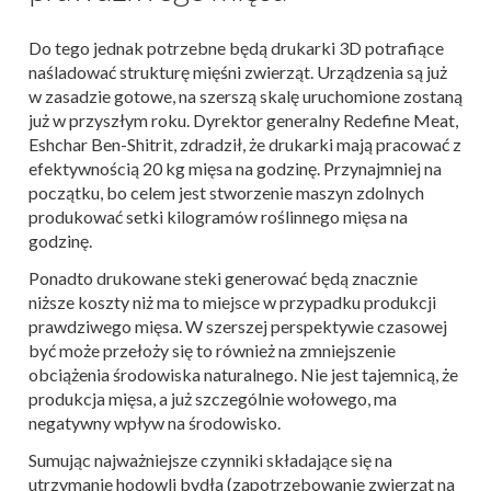
Do tego jednak potrzebne będą drukarki 3D potrafiące
naśladować strukturę mięśni zwierząt. Urządzenia są już
w zasadzie gotowe, na szerszą skalę uruchomione zostaną
już w przyszłym roku. Dyrektor generalny Redefine Meat,
Eshchar Ben-Shitrit, zdradził, że drukarki mają pracować z
efektywnością 20 kg mięsa na godzinę. Przynajmniej na
początku, bo celem jest stworzenie maszyn zdolnych
produkować setki kilogramów roślinnego mięsa na
godzinę.
Ponadto drukowane steki generować będą znacznie
niższe koszty niż ma to miejsce w przypadku produkcji
prawdziwego mięsa. W szerszej perspektywie czasowej
być może przełoży się to również na zmniejszenie
obciążenia środowiska naturalnego. Nie jest tajemnicą, że
produkcja mięsa, a już szczególnie wołowego, ma
negatywny wpływ na środowisko.
Sumując najważniejsze czynniki składające się na
utrzymanie hodowli bydła (zapotrzebowanie zwierząt na