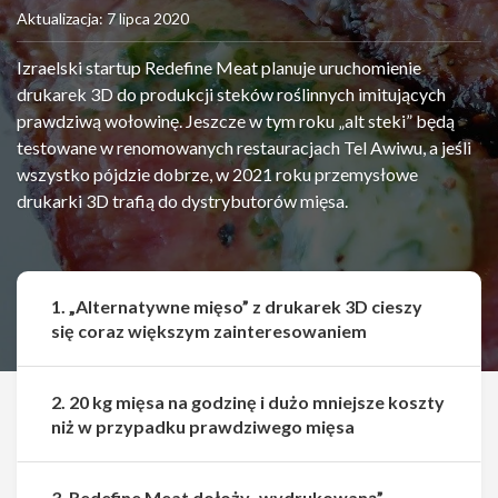
Aktualizacja: 7 lipca 2020
Izraelski startup Redefine Meat planuje uruchomienie
drukarek 3D do produkcji steków roślinnych imitujących
prawdziwą wołowinę. Jeszcze w tym roku „alt steki” będą
testowane w renomowanych restauracjach Tel Awiwu, a jeśli
wszystko pójdzie dobrze, w 2021 roku przemysłowe
drukarki 3D trafią do dystrybutorów mięsa.
1. „Alternatywne mięso” z drukarek 3D cieszy
się coraz większym zainteresowaniem
2. 20 kg mięsa na godzinę i dużo mniejsze koszty
niż w przypadku prawdziwego mięsa
3. Redefine Meat dołoży „wydrukowaną”