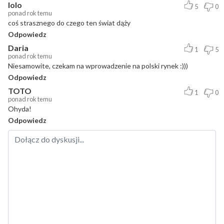
lolo
5
0
ponad rok temu
coś strasznego do czego ten świat dąży
Odpowiedz
Daria
1
5
ponad rok temu
Niesamowite, czekam na wprowadzenie na polski rynek :)))
Odpowiedz
TOTO
1
0
ponad rok temu
Ohyda!
Odpowiedz