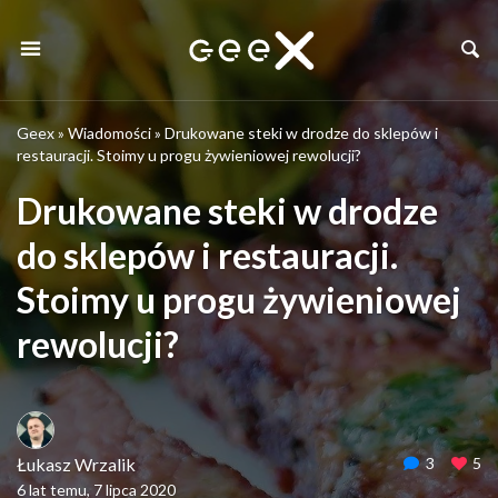
Geex
»
Wiadomości
»
Drukowane steki w drodze do sklepów i
restauracji. Stoimy u progu żywieniowej rewolucji?
Drukowane steki w drodze
do sklepów i restauracji.
Stoimy u progu żywieniowej
rewolucji?
Łukasz Wrzalik
3
5
6 lat temu, 7 lipca 2020