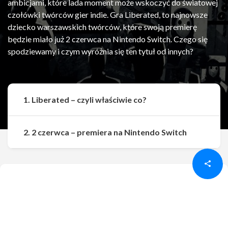
ambicjami, które lada moment może wskoczyć do światowej
czołówki twórców gier indie. Gra Liberated, to najnowsze
dziecko warszawskich twórców, które swoją premierę
będzie miało już 2 czerwca na Nintendo Switch. Czego się
spodziewamy i czym wyróżnia się ten tytuł od innych?
1. Liberated – czyli właściwie co?
Udostępnij
Udostępnij
2. 2 czerwca – premiera na Nintendo Switch