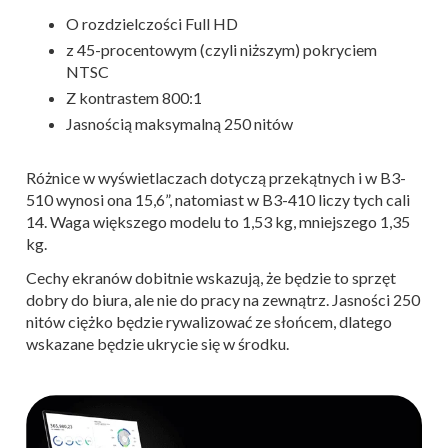
O rozdzielczości Full HD
z 45-procentowym (czyli niższym) pokryciem
NTSC
Z kontrastem 800:1
Jasnością maksymalną 250 nitów
Różnice w wyświetlaczach dotyczą przekątnych i w B3-
510 wynosi ona 15,6”, natomiast w B3-410 liczy tych cali
14. Waga większego modelu to 1,53 kg, mniejszego 1,35
kg.
Cechy ekranów dobitnie wskazują, że będzie to sprzęt
dobry do biura, ale nie do pracy na zewnątrz. Jasności 250
nitów ciężko będzie rywalizować ze słońcem, dlatego
wskazane będzie ukrycie się w środku.