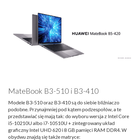
MateBook B3-510 i B3-410
Modele B3-510 oraz B3-410 są do siebie bliźniaczo
podobne. Przynajmniej pod kątem podzespołów, a te
przedstawiać się mają tak: do wyboru wersja z Intel Core
i5-10210U albo i7-10510U + zintegrowany układ
graficzny Intel UHD 620 i 8 GB pamięci RAM DDR4. W
obydwu znajdą się także matryce: