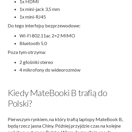
1x HDMI
1x mini-jack 3,5 mm
1x mini-RJ45
Do tego interfejsy bezprzewodowe:
Wi-Fi 802.11ac 2×2 MIMO
Bluetooth 5.0
Poza tym otrzyma:
2 głośniki stereo
4 mikrofony do wideorozmów
Kiedy MateBooki B trafią do
Polski?
Pierwszym rynkiem, na który trafią laptopy MateBook B,
będą rzecz jasna Chiny. Później przyjdzie czas na kolejne