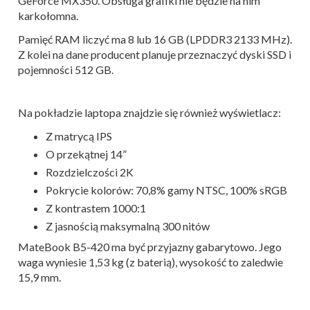
GeForce MX350. Obsługa grafiki nie będzie na nim
karkołomna.
Pamięć RAM liczyć ma 8 lub 16 GB (LPDDR3 2133 MHz).
Z kolei na dane producent planuje przeznaczyć dyski SSD i
pojemności 512 GB.
Na pokładzie laptopa znajdzie się również wyświetlacz:
Z matrycą IPS
O przekątnej 14”
Rozdzielczości 2K
Pokrycie kolorów: 70,8% gamy NTSC, 100% sRGB
Z kontrastem 1000:1
Z jasnością maksymalną 300 nitów
MateBook B5-420 ma być przyjazny gabarytowo. Jego
waga wyniesie 1,53 kg (z baterią), wysokość to zaledwie
15,9 mm.