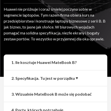
Huawei nie próżnuje i coraz śmielej poczyna sobie w
segmencie laptopów. Tym razem firma obiera kurs na
przedsiębiorstwa i konstruuje laptopy biznesowe z serii B. B
jak biznes, to jasne jak słońce. W biurowych wojażach
pomagać ma solidna specyfikacja, niezłe ekrany i bogaty
zestaw portów. To wszystko w przyjemnej dla oka oprawie.
1. Ile kosztuje Huawei MateBook B?
2. Specyfikacja. Tu jest w porządku
3. Wizualnie MateBook B może się podobać
4. Porty, których potrzebuję