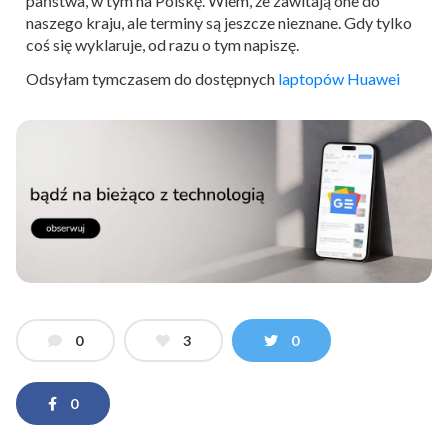
państwa, w tym na Polskę. Wiem, że zawitają one do
naszego kraju, ale terminy są jeszcze nieznane. Gdy tylko
coś się wyklaruje, od razu o tym napiszę.
Odsyłam tymczasem do dostępnych
laptopów Huawei
0
3
0
0