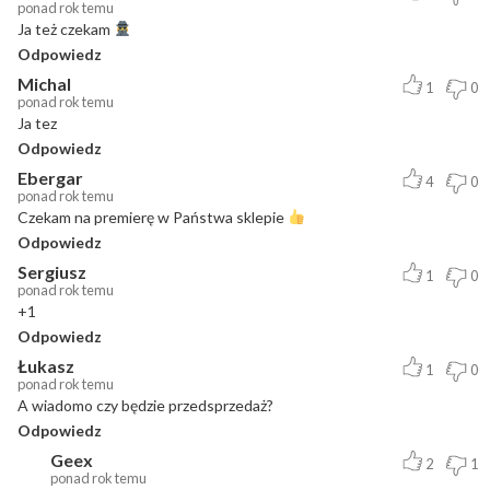
ponad rok temu
Ja też czekam
Odpowiedz
Michal
1
0
ponad rok temu
Ja tez
Odpowiedz
Ebergar
4
0
ponad rok temu
Czekam na premierę w Państwa sklepie
Odpowiedz
Sergiusz
1
0
ponad rok temu
+1
Odpowiedz
Łukasz
1
0
ponad rok temu
A wiadomo czy będzie przedsprzedaż?
Odpowiedz
Geex
2
1
ponad rok temu