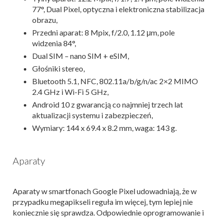
77°, Dual Pixel, optyczna i elektroniczna stabilizacja
obrazu,
Przedni aparat: 8 Mpix, f/2.0, 1.12 μm, pole
widzenia 84°,
Dual SIM – nano SIM + eSIM,
Głośniki stereo,
Bluetooth 5.1, NFC, 802.11a/b/g/n/ac 2×2 MIMO
2.4 GHz i Wi-Fi 5 GHz,
Android 10 z gwarancją co najmniej trzech lat
aktualizacji systemu i zabezpieczeń,
Wymiary: 144 x 69.4 x 8.2 mm, waga: 143 g.
Aparaty
Aparaty w smartfonach Google Pixel udowadniają, że w
przypadku megapikseli reguła im więcej, tym lepiej nie
koniecznie się sprawdza. Odpowiednie oprogramowanie i