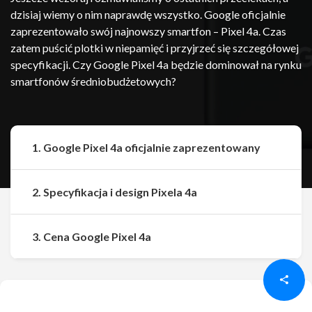
dzisiaj wiemy o nim naprawdę wszystko. Google oficjalnie
zaprezentowało swój najnowszy smartfon – Pixel 4a. Czas
zatem puścić plotki w niepamięć i przyjrzeć się szczegółowej
specyfikacji. Czy Google Pixel 4a będzie dominował na rynku
smartfonów średniobudżetowych?
1. Google Pixel 4a oficjalnie zaprezentowany
2. Specyfikacja i design Pixela 4a
Udostępnij
Udostępnij
3. Cena Google Pixel 4a