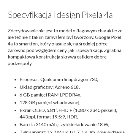
Specyfikacja i design Pixela 4a
Zdecydowanie nie jest to model o flagowym charakterze,
ale też nie z takim zamysłem był tworzony. Google Pixel
4a to smartfon, który plasuje się na średniej półce
zarówno pod względem ceny, jak i specyfikacji. Zgrabna,
kompaktowa konstrukcja skrywa całkiem dobre
podzespoły.
Procesor: Qualcomm Snapdragon 730,
Układ graficzny: Adreno 618,
6 GB pamięci RAM LPDDR4x,
128 GB pamięci wbudowanej,
Ekran OLED, 5.81”, FHD + (1080 x 2340 pikseli),
443 ppi, format 19.5:9, HDR,
Bateria 3140 mAh, szybkie ładowanie 18 W,
Tylny aparat: 12.2 Mpix, f/1.7, 1.4 μm, pole widzenia