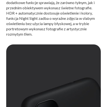
dodatkowe funkcje sprawiają, że zarówno tylnym, jak i
przednim obiektywem wykonasz świetne fotografie.
HDR + automatycznie dostosuje oświetlenie i kolory,
funkcja Night Sight zadba o wyraźne zdjęcia w słabym
oświetleniu bez użycia lampy błyskowej, a w trybie
portretowym wykonasz fotografie z artystycznie
rozmytym tłem.