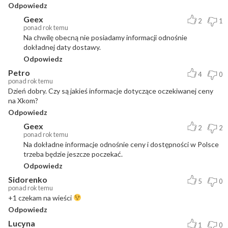
Odpowiedz
Geex
2
1
ponad rok temu
Na chwilę obecną nie posiadamy informacji odnośnie
dokładnej daty dostawy.
Odpowiedz
Petro
4
0
ponad rok temu
Dzień dobry. Czy są jakieś informacje dotyczące oczekiwanej ceny
na Xkom?
Odpowiedz
Geex
2
2
ponad rok temu
Na dokładne informacje odnośnie ceny i dostępności w Polsce
trzeba będzie jeszcze poczekać.
Odpowiedz
Sidorenko
5
0
ponad rok temu
+1 czekam na wieści
Odpowiedz
Lucyna
1
0