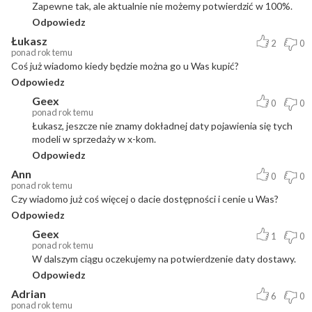
Zapewne tak, ale aktualnie nie możemy potwierdzić w 100%.
Odpowiedz
Łukasz
2
0
ponad rok temu
Coś już wiadomo kiedy będzie można go u Was kupić?
Odpowiedz
Geex
0
0
ponad rok temu
Łukasz, jeszcze nie znamy dokładnej daty pojawienia się tych
modeli w sprzedaży w x-kom.
Odpowiedz
Ann
0
0
ponad rok temu
Czy wiadomo już coś więcej o dacie dostępności i cenie u Was?
Odpowiedz
Geex
1
0
ponad rok temu
W dalszym ciągu oczekujemy na potwierdzenie daty dostawy.
Odpowiedz
Adrian
6
0
ponad rok temu