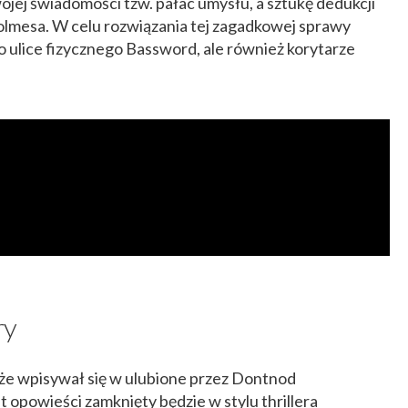
ojej świadomości tzw. pałac umysłu, a sztukę dedukcji
lmesa. W celu rozwiązania tej zagadkowej sprawy
o ulice fizycznego Bassword, ale również korytarze
ry
że wpisywał się w ulubione przez Dontnod
 opowieści zamknięty będzie w stylu thrillera