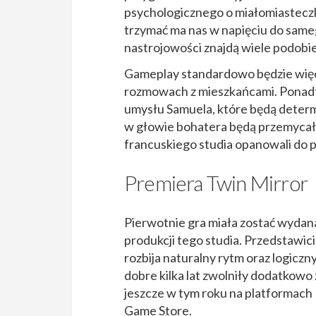
psychologicznego o miałomiasteczk
trzymać ma nas w napięciu do same
nastrojowości znajdą wiele podobi
Gameplay standardowo będzie więc 
rozmowach z mieszkańcami. Pona
umysłu Samuela, które będą deter
w głowie bohatera będą przemycały
francuskiego studia opanowali do p
Premiera Twin Mirror
Pierwotnie gra miała zostać wydana
produkcji tego studia. Przedstawici
rozbija naturalny rytm oraz logiczn
dobre kilka lat zwolniły dodatkowo
jeszcze w tym roku na platformach 
Game Store.