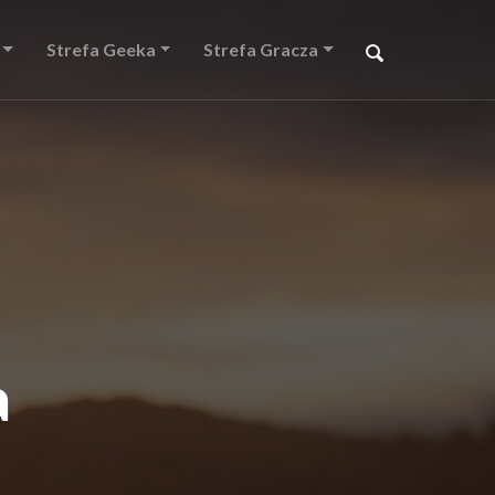
Strefa Geeka
Strefa Gracza
a