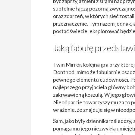
być zaprzyjaźnieni z siłami nadprz
subtelnie łączą pozorną zwyczajność
oraz zdarzeń, w których sieć zosta
przeznaczenie. Tym razem jednak, 
postać świecie, eksplorować będziem
Jaką fabułę przedstawi
Twin Mirror, kolejna gra przy które
Dontnod, mimo że fabularnie osadz
pewnego elementu cudowności. Po 
najlepszego przyjaciela główny boh
zakrwawioną koszulą. W jego głowi
Nieodparcie towarzyszy mu za to p
wrażenie, że znajduje się w nieodpo
Sam, jako były dziennikarz śledczy
pomaga mu jego niezwykła umiejętn