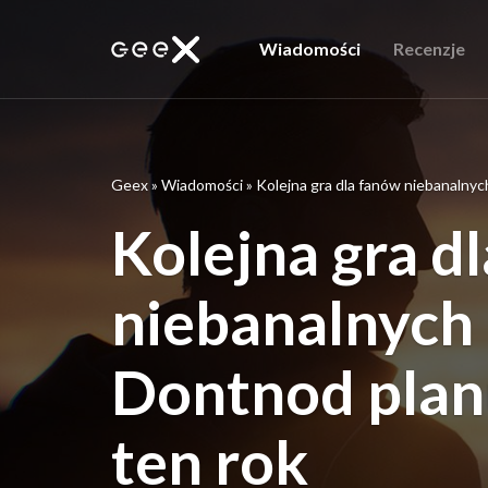
Wiadomości
Recenzje
Geex
»
Wiadomości
»
Kolejna gra dla fanów niebanalnych
Kolejna gra d
niebanalnych 
Dontnod plan
ten rok