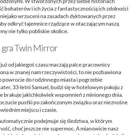
yrodzonymi. W stworzonych przez siebie historiach
 bohaterów i ich życia z fantastycznością ich zdolności
li niejako wrzuceni na zasadach dyktowanych przez
aby odkryć tajemnice rządzące w otaczającym naszą
y nie tylko pobliskie okolice.
 gra Twin Mirror
j już od jakiegoś czasu maczają palce pracownicy
ona w znanej nam rzeczywistości, to nie pozbawiona
powrocie do rodzinnego miasta i pogrzebie
ater, 33-letni Samuel, budzi się w hotelowym pokoju z
e brakuje jakichkolwiek wspomnień z minionego dnia.
oczucie pustki po zakończonym związku oraz nieznośne
wiednim miejscu i czasie.
, automatycznie podejmuje się śledztwa, w którym
ość, choć jeszcze nie supermoc. A mianowicie nasz