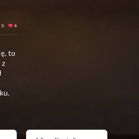
0
4
ę, to
 z
ł
ku.
Udostępnij