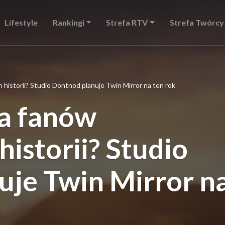
Lifestyle
Rankingi
Strefa RTV
Strefa Twórcy
 historii? Studio Dontnod planuje Twin Mirror na ten rok
la fanów
historii? Studio
uje Twin Mirror n