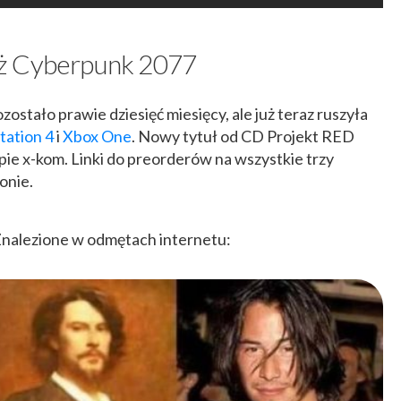
aż Cyberpunk 2077
stało prawie dziesięć miesięcy, ale już teraz ruszyła
tation 4
i
Xbox One
. Nowy tytuł od CD Projekt RED
pie x-kom. Linki do preorderów na wszystkie trzy
onie.
Znalezione w odmętach internetu: