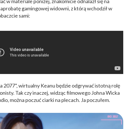
dać w materiale poniżej, znakomicie odnalazł się na
ie aprobatę gamingowej widowni, z którą wchodził w
obaczcie sami:
ka 2077”, wirtualny Keanu będzie odgrywać istotną rolę
gonisty. Tak czy inaczej, widząc filmowego Johna Wicka
dio, można poczuć ciarki na plecach. Ja poczułem.