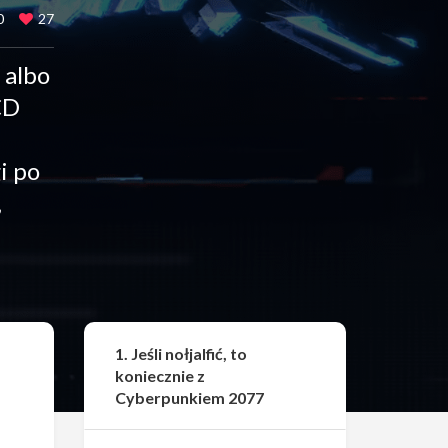
0
27
 albo
CD
i po
,
Udostępnij
1. Jeśli nołjalfić, to
koniecznie z
Cyberpunkiem 2077