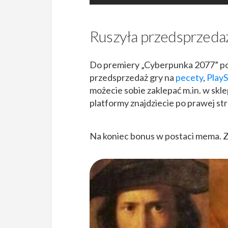
Ruszyła przedsprzed
Do premiery „Cyberpunka 2077” pozo
przedsprzedaż gry na
pecety
,
PlayS
możecie sobie zaklepać m.in. w skle
platformy znajdziecie po prawej str
Na koniec bonus w postaci mema. 