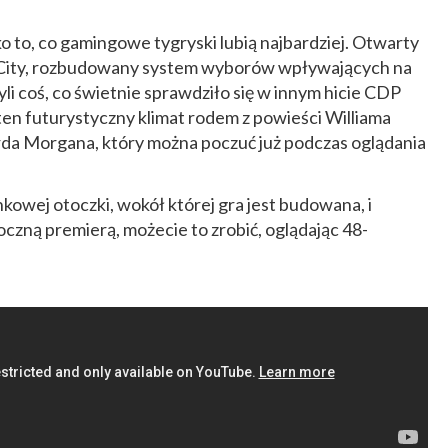
 to, co gamingowe tygryski lubią najbardziej. Otwarty
 City, rozbudowany system wyborów wpływających na
li coś, co świetnie sprawdziło się w innym hicie CDP
en futurystyczny klimat rodem z powieści Williama
arda Morgana, który można poczuć już podczas oglądania
owej otoczki, wokół której gra jest budowana, i
oczną premierą, możecie to zrobić, oglądając 48-