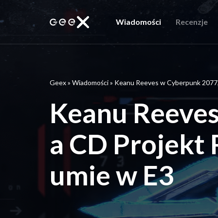
Wiadomości
Recenzje
Geex
»
Wiadomości
»
Keanu Reeves w Cyberpunk 2077,
Keanu Reeves
a CD Projekt
umie w E3