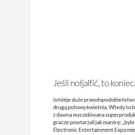
Jeśli nołjalfić, to ko
Istnieje duże prawdopodobieństwo,
drugą połowę kwietnia. Wtedy to 
z dawna wyczekiwana superprodukcj
gracze powtarzali jak mantrę: „byle
Electronic Entertainment Expo mi