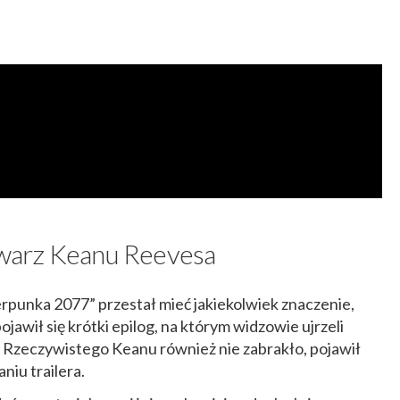
warz Keanu Reevesa
rpunka 2077” przestał mieć jakiekolwiek znaczenie,
jawił się krótki epilog, na którym widzowie ujrzeli
 Rzeczywistego Keanu również nie zabrakło, pojawił
niu trailera.