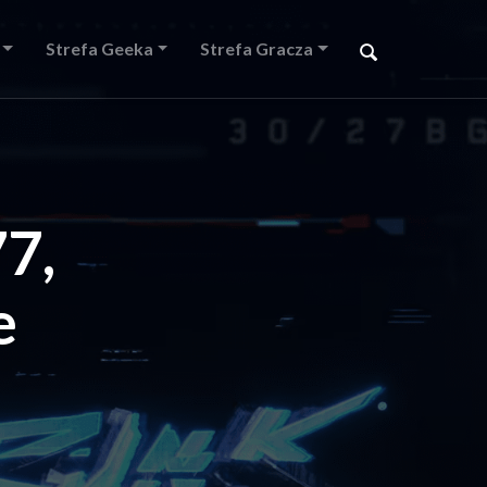
Strefa Geeka
Strefa Gracza
7,
e