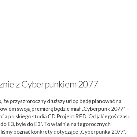
niecznie z Cyberpunkiem 2077
 że przyszłoroczny dłuższy urlop będę planować na
bowiem swoją premierę będzie miał „Cyberpunk 2077” –
a polskiego studia CD Projekt RED. Od jakiegoś czasu
 do E3, byle do E3”. To właśnie na tegorocznych
eliśmy poznać konkrety dotyczące „Cyberpunka 2077”.