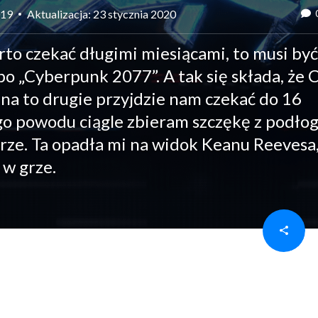
019
Aktualizacja: 23 stycznia 2020
warto czekać długimi miesiącami, to musi być
lbo „Cyberpunk 2077”. A tak się składa, że 
 na to drugie przyjdzie nam czekać do 16
ego powodu ciągle zbieram szczękę z podłog
rze. Ta opadła mi na widok Keanu Reevesa
 w grze.