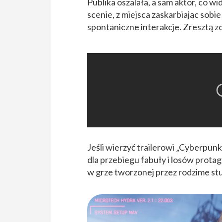
Publika oszalała, a sam aktor, co wi
scenie, z miejsca zaskarbiając sob
spontaniczne interakcje. Zresztą z
Jeśli wierzyć trailerowi „Cyberpun
dla przebiegu fabuły i losów prota
w grze tworzonej przez rodzime stu