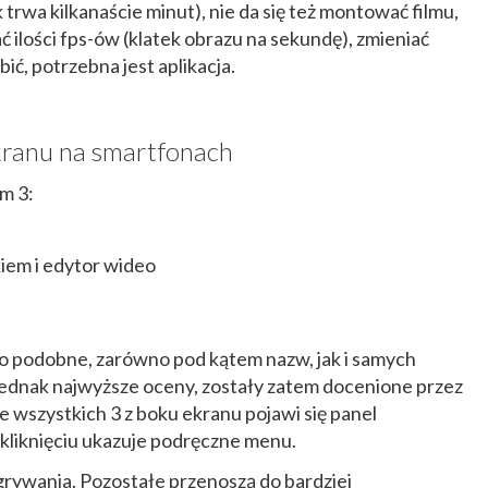
trwa kilkanaście minut), nie da się też montować filmu,
ć ilości fps-ów (klatek obrazu na sekundę), zmieniać
bić, potrzebna jest aplikacja.
kranu na smartfonach
am 3:
iem i edytor wideo
zo podobne, zarówno pod kątem nazw, jak i samych
 jednak najwyższe oceny, zostały zatem docenione przez
 wszystkich 3 z boku ekranu pojawi się panel
 kliknięciu ukazuje podręczne menu.
rywania. Pozostałe przenoszą do bardziej