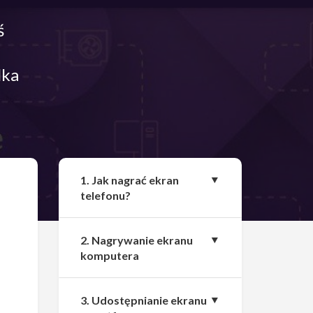
ś
lka
Udostępnij
1. Jak nagrać ekran
telefonu?
2. Nagrywanie ekranu
komputera
3. Udostępnianie ekranu