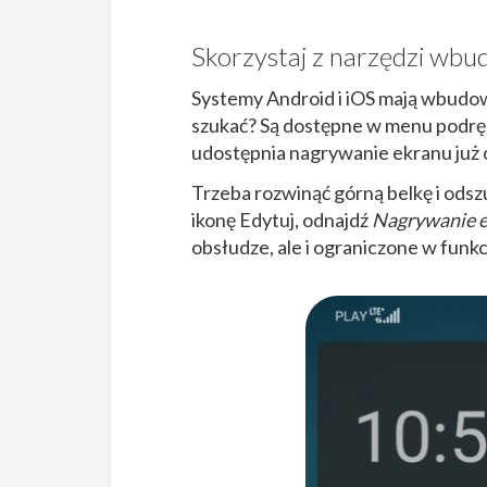
Skorzystaj z narzędzi wb
Systemy Android i iOS mają wbudow
szukać? Są dostępne w menu podrę
udostępnia nagrywanie ekranu już o
Trzeba rozwinąć górną belkę i odsz
ikonę Edytuj, odnajdź
Nagrywanie 
obsłudze, ale i ograniczone w funkc