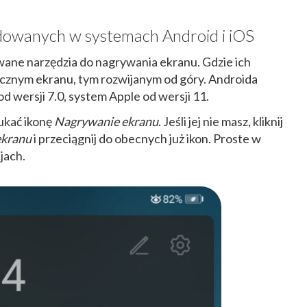
udowanych w systemach Android i iOS
ane narzędzia do nagrywania ekranu. Gdzie ich
cznym ekranu, tym rozwijanym od góry. Androida
d wersji 7.0, system Apple od wersji 11.
ukać ikonę
Nagrywanie ekranu
. Jeśli jej nie masz, kliknij
ekranu
i przeciągnij do obecnych już ikon. Proste w
jach.