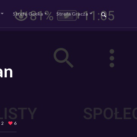
Strefa Geeka
Strefa Gracza
an
2
6