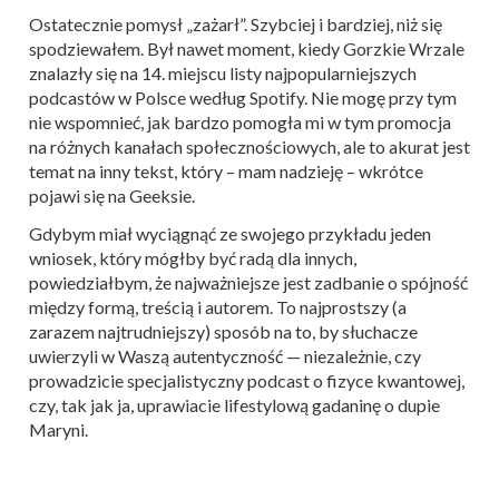
Ostatecznie pomysł „zażarł”. Szybciej i bardziej, niż się
spodziewałem. Był nawet moment, kiedy Gorzkie Wrzale
znalazły się na 14. miejscu listy najpopularniejszych
podcastów w Polsce według Spotify. Nie mogę przy tym
nie wspomnieć, jak bardzo pomogła mi w tym promocja
na różnych kanałach społecznościowych, ale to akurat jest
temat na inny tekst, który – mam nadzieję – wkrótce
pojawi się na Geeksie.
Gdybym miał wyciągnąć ze swojego przykładu jeden
wniosek, który mógłby być radą dla innych,
powiedziałbym, że najważniejsze jest zadbanie o spójność
między formą, treścią i autorem. To najprostszy (a
zarazem najtrudniejszy) sposób na to, by słuchacze
uwierzyli w Waszą autentyczność — niezależnie, czy
prowadzicie specjalistyczny podcast o fizyce kwantowej,
czy, tak jak ja, uprawiacie lifestylową gadaninę o dupie
Maryni.