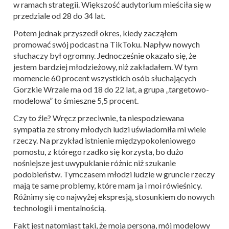
w ramach strategii. Większość audytorium mieściła się w
przedziale od 28 do 34 lat.
Potem jednak przyszedł okres, kiedy zacząłem
promować swój podcast na TikToku. Napływ nowych
słuchaczy był ogromny. Jednocześnie okazało się, że
jestem bardziej młodzieżowy, niż zakładałem. W tym
momencie 60 procent wszystkich osób słuchających
Gorzkie Wrzale ma od 18 do 22 lat, a grupa „targetowo-
modelowa” to śmieszne 5,5 procent.
Czy to źle? Wręcz przeciwnie, ta niespodziewana
sympatia ze strony młodych ludzi uświadomiła mi wiele
rzeczy. Na przykład istnienie międzypokoleniowego
pomostu, z którego rzadko się korzysta, bo dużo
nośniejsze jest uwypuklanie różnic niż szukanie
podobieństw. Tymczasem młodzi ludzie w gruncie rzeczy
mają te same problemy, które mam ja i moi rówieśnicy.
Różnimy się co najwyżej ekspresją, stosunkiem do nowych
technologii i mentalnością.
Fakt jest natomiast taki, że moja persona, mój modelowy