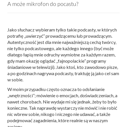
A może mikrofon do pocastu?
Jako słuchacz wybieram tylko takie podcasty, w których
potrafię „uwierzyć” prowadzącemu lub prowadzącym.
Autentyczność jest dla mnie najważniejszą cechą twórcy,
nie tylko podcastowego, ale każdego innego (być może
dlatego łapią mnie odruchy wymiotne za każdym razem,
gdy mam okazję oglądać „fajnopolackie” programy
śniadaniowe w telewizji). Jako ktoś, kto zawodowo pisze,
a po godzinach nagrywa podcasty, traktuję ją jako cel sam
w sobie.
W moim przypadku często oznacza to odsłanianie
„wnętrzności”; mówienie o emocjach, doświadczeniach, a
nawet chorobach. Nie wydaje mi się jednak, żeby to było
konieczne. Tak naprawdę wystarczy nie mówić i nie robić
nic wbrew sobie, nikogo i niczego nie udawać, a także
podejmować zagadnienia, które realnie są w naszym
zasięgu.