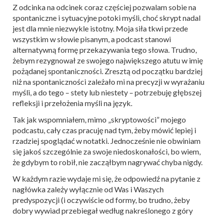
Z odcinka na odcinek coraz częściej pozwalam sobie na
spontaniczne i sytuacyjne potoki myśli, choć skrypt nadal
jest dla mnie niezwykle istotny. Moja siła tkwi przede
wszystkim w słowie pisanym, a podcast stanowi
alternatywną formę przekazywania tego słowa. Trudno,
żebym rezygnował ze swojego największego atutu w imię
pożądanej spontaniczności. Zresztą od początku bardziej
niż na spontaniczności zależało mi na precyzji w wyrażaniu
myśli, a do tego – stety lub niestety – potrzebuję głębszej
refleksji i przełożenia myśli na język.
Tak jak wspomniałem, mimo „skryptowości” mojego
podcastu, cały czas pracuję nad tym, żeby mówić lepiej i
rzadziej spoglądać w notatki. Jednocześnie nie obwiniam
się jakoś szczególnie za swoje niedoskonałości, bo wiem,
że gdybym to robił, nie zacząłbym nagrywać chyba nigdy.
W każdym razie wydaje mi się, że odpowiedź na pytanie z
nagłówka zależy wyłącznie od Was i Waszych
predyspozycji (i oczywiście od formy, bo trudno, żeby
dobry wywiad przebiegał według nakreślonego z góry