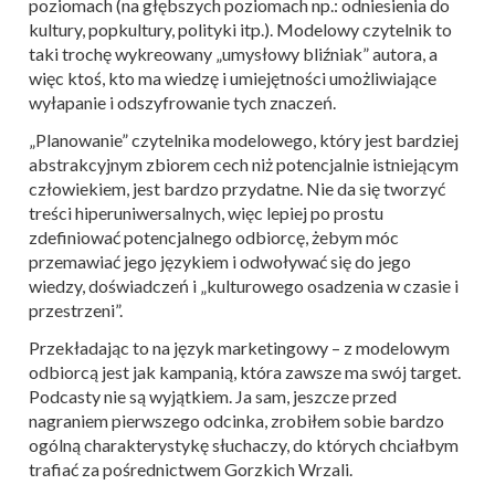
poziomach (na głębszych poziomach np.: odniesienia do
kultury, popkultury, polityki itp.). Modelowy czytelnik to
taki trochę wykreowany „umysłowy bliźniak” autora, a
więc ktoś, kto ma wiedzę i umiejętności umożliwiające
wyłapanie i odszyfrowanie tych znaczeń.
„Planowanie” czytelnika modelowego, który jest bardziej
abstrakcyjnym zbiorem cech niż potencjalnie istniejącym
człowiekiem, jest bardzo przydatne. Nie da się tworzyć
treści hiperuniwersalnych, więc lepiej po prostu
zdefiniować potencjalnego odbiorcę, żebym móc
przemawiać jego językiem i odwoływać się do jego
wiedzy, doświadczeń i „kulturowego osadzenia w czasie i
przestrzeni”.
Przekładając to na język marketingowy – z modelowym
odbiorcą jest jak kampanią, która zawsze ma swój target.
Podcasty nie są wyjątkiem. Ja sam, jeszcze przed
nagraniem pierwszego odcinka, zrobiłem sobie bardzo
ogólną charakterystykę słuchaczy, do których chciałbym
trafiać za pośrednictwem Gorzkich Wrzali.