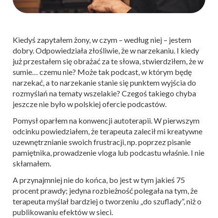
Kiedyś zapytałem żony, w czym – według niej – jestem
dobry. Odpowiedziała złośliwie, że w narzekaniu. I kiedy
już przestałem się obrażać za te słowa, stwierdziłem, że w
sumie… czemu nie? Może tak podcast, w którym będę
narzekać, a to narzekanie stanie się punktem wyjścia do
rozmyślań na tematy wszelakie? Czegoś takiego chyba
jeszcze nie było w polskiej ofercie podcastów.
Pomysł oparłem na konwencji autoterapii. W pierwszym
odcinku powiedziałem, że terapeuta zalecił mi kreatywne
uzewnętrznianie swoich frustracji, np. poprzez pisanie
pamiętnika, prowadzenie vloga lub podcastu właśnie. I nie
skłamałem.
A przynajmniej nie do końca, bo jest w tym jakieś 75
procent prawdy; jedyna rozbieżność polegała na tym, że
terapeuta myślał bardziej o tworzeniu „do szuflady”, niż o
publikowaniu efektów w sieci.