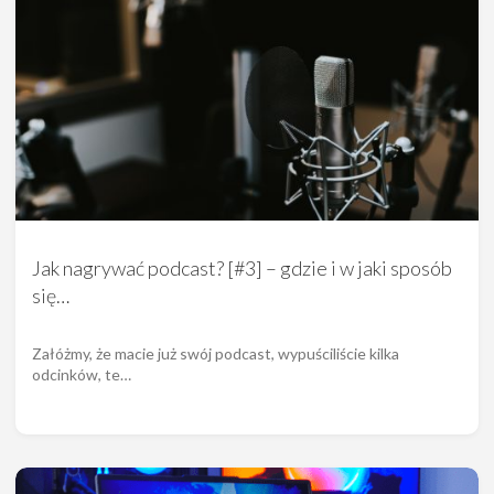
Jak nagrywać podcast? [#3] – gdzie i w jaki sposób
się…
Załóżmy, że macie już swój podcast, wypuściliście kilka
odcinków, te…