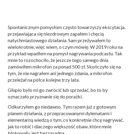
Spontanicznym pomysłom często towarzyszy ekscytacja,
przejawiająca się niezdrowym zapałem i chęcią
natychmiastowego działania. Sam przeżywałem to
wielokrotnie, więc wiem, o czym mówię. W 2019 roku na
przykład wpadłem na pomysł nagrywania podcastu. Tak
mnie to rozochociło, że jeszcze tego samego dnia
zamówiłem mikrofon za ponad 500 zł. Skończyło się na
tym, że nie nagrałem ani jednego zdania, a mikrofon
przeleżał na półce kolejne trzy lata.
Głupio było mi go zwrócić lub sprzedać, bo to by
oznaczało przyznanie się do porażki.
Odkurzyłem go niedawno. Tym razem już z gotowym
planem działania, z przepracowanymi dylematami i
elementarną wiedzą o tym, co konkretnie chcę nagrywać,
jak to robić i dlaczego większość obaw, które mnie
blokowały, jest bezzasadna.