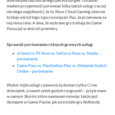
alternatywa dla mocarnego peceta do gier. Ostatnio
miałem przyjemność porównać kilka takich usług i raczej
nie ulega wątpliwości, że to Xbox Cloud Gaming obecnie
króluje wśród tego typu rozwiązań. Raz, że przemawia za
nią niska cena. A dwa, że wybrane gry trafiają do Game
Passa już w dniu ich premiery.
Sprawdź porównania różnych growych usług:
xCloud vs. PS Now vs. GeForce Now vs. Stadia –
porównanie
Game Pass vs. PlayStation Plus vs. Nintendo Switch
Online – porównanie
Wybór tejże usługi z pewnością dostarczyłby Ci nie
dziesiątek, a nawet setek godzin rozgrywki – ja tyle mam
w samym
Skyrim
, które nawiasem mówiąc także jest
dostępne w Game Passie, jak pozostałe gry Bethesdy.