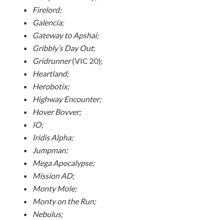
Firelord;
Galencia;
Gateway to Apshai;
Gribbly’s Day Out
;
Gridrunner
(VIC 20);
Heartland;
Herobotix;
Highway Encounter;
Hover Bovver;
IO;
Iridis Alpha;
Jumpman;
Mega Apocalypse;
Mission AD;
Monty Mole;
Monty on the Run;
Nebulus;