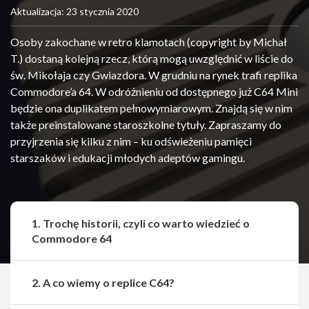
Aktualizacja: 23 stycznia 2020
Osoby zakochane w retro klamotach (copyright by Michał
T.) dostaną kolejną rzecz, którą mogą uwzględnić w liście do
św. Mikołaja czy Gwiazdora. W grudniu na rynek trafi replika
Commodore’a 64. W odróżnieniu od dostępnego już C64 Mini
będzie ona duplikatem pełnowymiarowym. Znajdą się w nim
także preinstalowane staroszkolne tytuły. Zapraszamy do
przyjrzenia się kilku z nim – ku odświeżeniu pamięci
starszaków i edukacji młodych adeptów gamingu.
1. Trochę historii, czyli co warto wiedzieć o
Commodore 64
2. A co wiemy o replice C64?