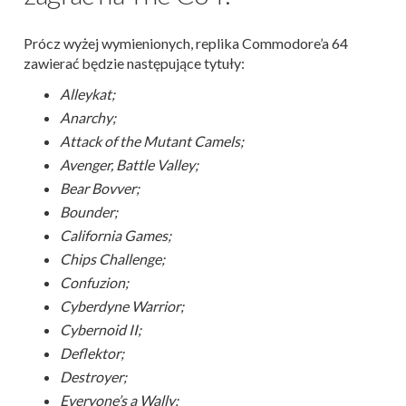
Prócz wyżej wymienionych, replika Commodore’a 64
zawierać będzie następujące tytuły:
Alleykat;
Anarchy;
Attack of the Mutant Camels;
Avenger, Battle Valley;
Bear Bovver;
Bounder;
California Games;
Chips Challenge;
Confuzion;
Cyberdyne Warrior;
Cybernoid II;
Deflektor;
Destroyer;
Everyone’s a Wally;