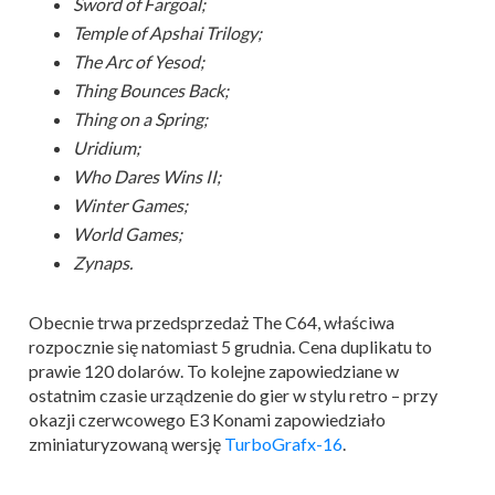
Sword of Fargoal;
Temple of Apshai Trilogy;
The Arc of Yesod;
Thing Bounces Back;
Thing on a Spring;
Uridium;
Who Dares Wins II;
Winter Games;
World Games;
Zynaps.
Obecnie trwa przedsprzedaż The C64, właściwa
rozpocznie się natomiast 5 grudnia. Cena duplikatu to
prawie 120 dolarów. To kolejne zapowiedziane w
ostatnim czasie urządzenie do gier w stylu retro – przy
okazji czerwcowego E3 Konami zapowiedziało
zminiaturyzowaną wersję
TurboGrafx-16
.