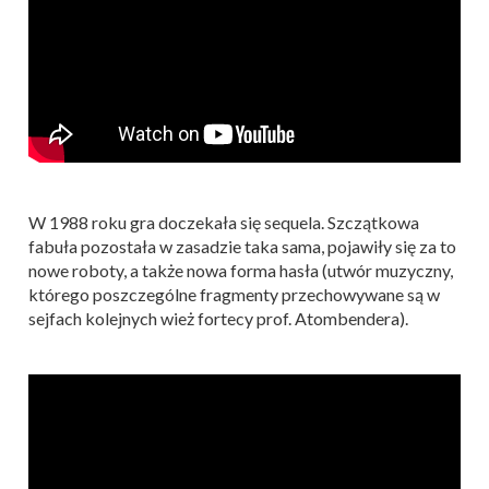
W 1988 roku gra doczekała się sequela. Szczątkowa
fabuła pozostała w zasadzie taka sama, pojawiły się za to
nowe roboty, a także nowa forma hasła (utwór muzyczny,
którego poszczególne fragmenty przechowywane są w
sejfach kolejnych wież fortecy prof. Atombendera).