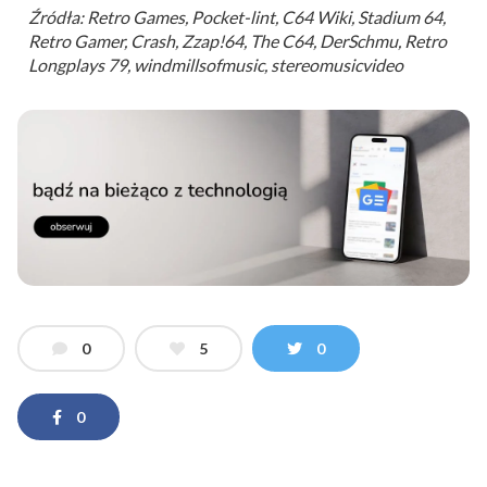
Źródła: Retro Games, Pocket-lint, C64 Wiki, Stadium 64,
Retro Gamer, Crash, Zzap!64, The C64, DerSchmu, Retro
Longplays 79, windmillsofmusic, stereomusicvideo
0
5
0
0