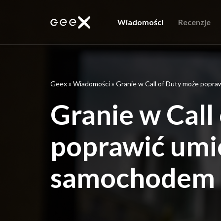
Wiadomości
Recenzje
Geex
»
Wiadomości
»
Granie w Call of Duty może popra
Granie w Call
poprawić umie
samochodem