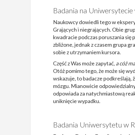
Badania na Uniwersytecie
Naukowcy dowiedli tego w eksper
Grających i niegrających. Obie gru
kwadracie podczas poruszania się p
zbliżone, jednak z czasem grupa grac
sobie z utrzymaniem kursora.
Część z Was może zapytać,
a cóż m
Otóż pomimo tego, że może się wyd
wskazuje, to badacze podkreślają, że
mózgu. Mianowicie odpowiedzialny 
odpowiada za natychmiastową reakc
uniknięcie wypadku.
Badania Uniwersytetu w R