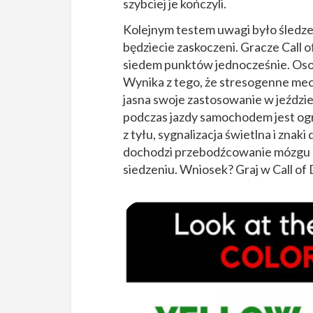
szybciej je kończyli.
Kolejnym testem uwagi było śledze
będziecie zaskoczeni. Gracze Call of
siedem punktów jednocześnie. Osoby,
Wynika z tego, że stresogenne mec
jasna swoje zastosowanie w jeździ
podczas jazdy samochodem jest ogr
z tyłu, sygnalizacja świetlna i znak
dochodzi przebodźcowanie mózgu r
siedzeniu. Wniosek? Graj w Call of