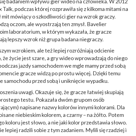
się badaniem wpływu gier wideo na człowieka. W 2012
Talk, podczas której rozprawiła się z kilkoma mitami na
ł mit mówiący o szkodliwości gier na wzrok graczy.
kodzą oczom, ale wyostrzają ten zmysł. Bavelier
im laboratorium, w którym wykazała, że gracze
ją lepszy wzrok niż grupa badana niegraczy.
szym wzrokiem, ale też lepiej rozróżniają odcienie
o, że życie jest szare, a gry wideo wprowadzają do niego
 że podczas jazdy samochodem we mgle mamy przed sobą
omencie gracze widzą po prostu więcej. Dzięki temu
ie samochodu przed sobą i uniknięcie wypadku.
szenia uwagi. Okazuje się, że gracze łatwiej skupiają
prostego testu. Pokazała dwóm grupom osób
grającym) napisane nazwy kolorów innymi kolorami. Dla
sane niebieskim kolorem, a czarny – na żółto. Potem
go koloru jest słowo, a nie jaki kolor przedstawia słowo.
lepiej radzili sobie z tym zadaniem. Mylili się rzadziej i