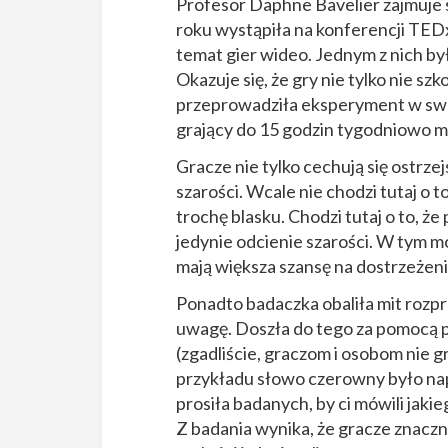
Profesor Daphne Bavelier zajmuje 
roku wystąpiła na konferencji TEDx 
temat gier wideo. Jednym z nich by
Okazuje się, że gry nie tylko nie sz
przeprowadziła eksperyment w swo
grający do 15 godzin tygodniowo ma
Gracze nie tylko cechują się ostrzej
szarości. Wcale nie chodzi tutaj o t
trochę blasku. Chodzi tutaj o to,
jedynie odcienie szarości. W tym m
mają większa szansę na dostrzeżen
Ponadto badaczka obaliła mit rozpro
uwagę. Doszła do tego za pomocą 
(zgadliście, graczom i osobom nie 
przykładu słowo czerowny było napi
prosiła badanych, by ci mówili jakie
Z badania wynika, że gracze znacznie 