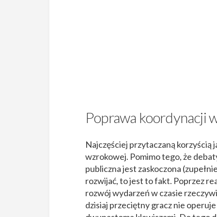
Poprawa koordynacji 
Najczęściej przytaczaną korzyścią j
wzrokowej. Pomimo tego, że debaty n
publiczna jest zaskoczona (zupełni
rozwijać, to jest to fakt. Poprzez 
rozwój wydarzeń w czasie rzeczyw
dzisiaj przeciętny gracz nie operuje