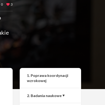
0
3
o
akie
Udostępnij
1. Poprawa koordynacji
wzrokowej
2. Badania naukowe