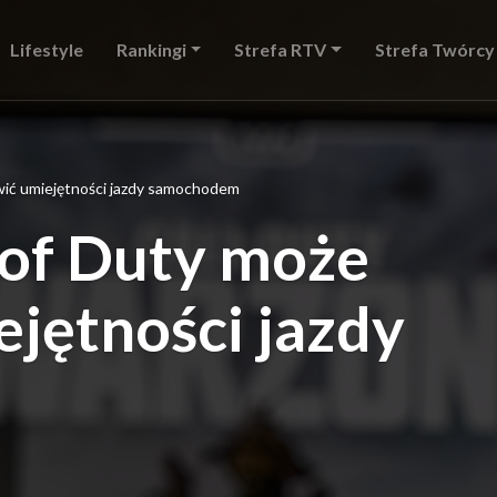
Lifestyle
Rankingi
Strefa RTV
Strefa Twórcy
wić umiejętności jazdy samochodem
 of Duty może
jętności jazdy