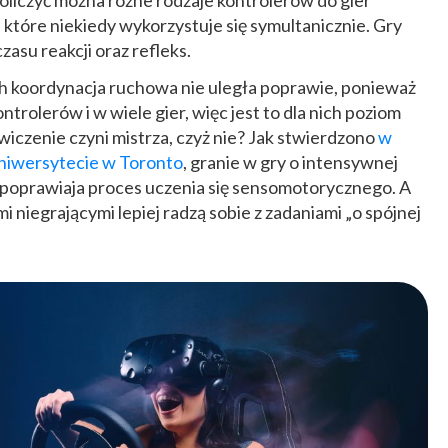
liczyć można różne rodzaje kontrolerów do gier
), które niekiedy wykorzystuje się symultanicznie. Gry
su reakcji oraz refleks.
h koordynacja ruchowa nie uległa poprawie, ponieważ
ontrolerów i w wiele gier, więc jest to dla nich poziom
wiczenie czyni mistrza, czyż nie? Jak stwierdzono
w
niwersytecie w Toronto
, granie w gry o intensywnej
ie, poprawiaja proces uczenia się sensomotorycznego. A
 niegrającymi lepiej radzą sobie z zadaniami „o spójnej