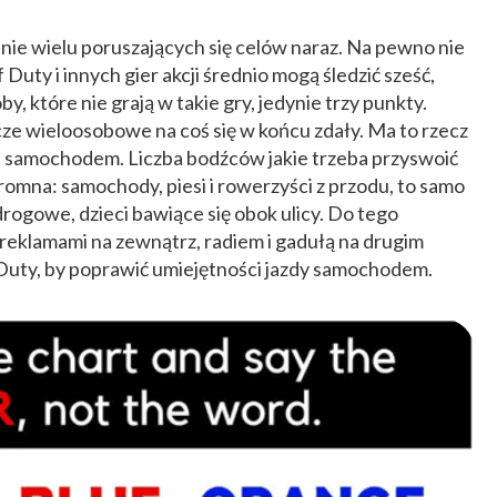
nie wielu poruszających się celów naraz. Na pewno nie
 Duty i innych gier akcji średnio mogą śledzić sześć,
 które nie grają w takie gry, jedynie trzy punkty.
ze wieloosobowe na coś się w końcu zdały. Ma to rzecz
e samochodem. Liczba bodźców jakie trzeba przyswoić
omna: samochody, piesi i rowerzyści z przodu, to samo
i drogowe, dzieci bawiące się obok ulicy. Do tego
eklamami na zewnątrz, radiem i gadułą na drugim
 Duty, by poprawić umiejętności jazdy samochodem.