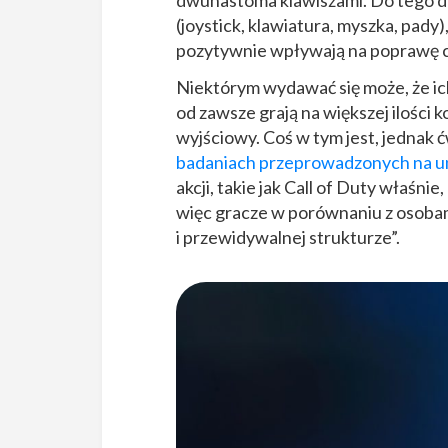
dwunastoma klawiszami. Do tego do
(joystick, klawiatura, myszka, pady
pozytywnie wpływają na poprawę cza
Niektórym wydawać się może, że ic
od zawsze grają na większej ilości k
wyjściowy. Coś w tym jest, jednak ć
badaniach przeprowadzonych na u
akcji, takie jak Call of Duty właśn
więc gracze w porównaniu z osobami
i przewidywalnej strukturze”.