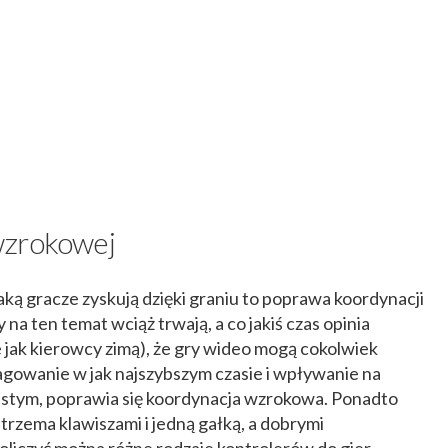
wzrokowej
aką gracze zyskują dzięki graniu to poprawa koordynacji
a ten temat wciąż trwają, a co jakiś czas opinia
e jak kierowcy zimą), że gry wideo mogą cokolwiek
reagowanie w jak najszybszym czasie i wpływanie na
istym, poprawia się koordynacja wzrokowa. Ponadto
 trzema klawiszami i jedną gałką, a dobrymi