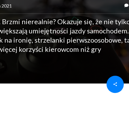
a 2021
. Brzmi nierealnie? Okazuje się, że nie tylk
iększają umiejętności jazdy samochodem.
k na ironię, strzelanki pierwszoosobowe, t
więcej korzyści kierowcom niż gry