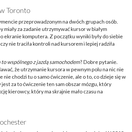
 w Toronto
ymencie przeprowadzonym na dwóch grupach osób.
py miały za zadanie utrzymywać kursor w białym
o ekranie komputera. Z początku wyniki były do siebie
zy nie traciła kontroli nad kursorem i lepiej radziła
a to wspólnego z jazdą samochodem
? Dobre pytanie.
awać, że utrzymanie kursora w pewnym polu na nic nie
 nie chodzi tu o samo ćwiczenie, ale o to, co dzieje się w
jest za to ćwiczenie ten sam obszar mózgu, który
ję kierowcy, który ma skrajnie mało czasu na
ochester