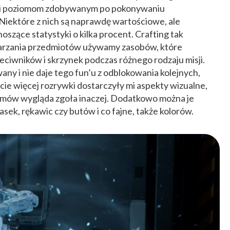
ki poziomom zdobywanym po pokonywaniu
Niektóre z nich są naprawdę wartościowe, ale
szące statystyki o kilka procent. Crafting tak
warzania przedmiotów używamy zasobów, które
ciwników i skrzynek podczas różnego rodzaju misji.
any i nie daje tego fun’u z odblokowania kolejnych,
ie więcej rozrywki dostarczyły mi aspekty wizualne,
mów wygląda zgoła inaczej. Dodatkowo można je
ek, rękawic czy butów i co fajne, także kolorów.