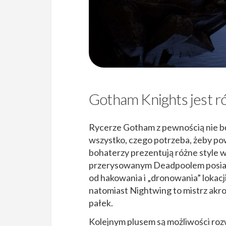
Gotham Knights jest r
Rycerze Gotham z pewnością nie bę
wszystko, czego potrzeba, żeby pow
bohaterzy prezentują różne style w
przerysowanym Deadpoolem posiada p
od hakowania i „dronowania” lokacj
natomiast Nightwing to mistrz akr
pałek.
Kolejnym plusem są możliwości rozw