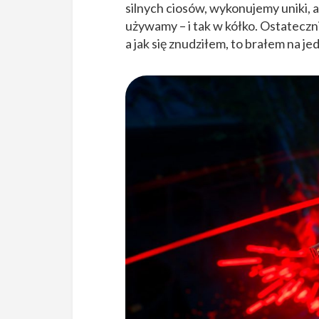
silnych ciosów, wykonujemy uniki, a 
używamy – i tak w kółko. Ostateczn
a jak się znudziłem, to brałem na jed