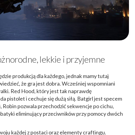
óżnorodne, lekkie i przyjemne
dzie produkcją dla każdego, jednak mamy tutaj
iedzieć, że gra jest dobra. Wcześniej wspomniani
alki. Red Hood, który jest tak naprawdę
istolet i cechuje się dużą siłą. Batgirl jest specem
i, Robin pozwala przechodzić sekwencje po cichu,
obatyki eliminujący przeciwników przy pomocy dwóch
oju każdej z postaci oraz elementy craftingu.