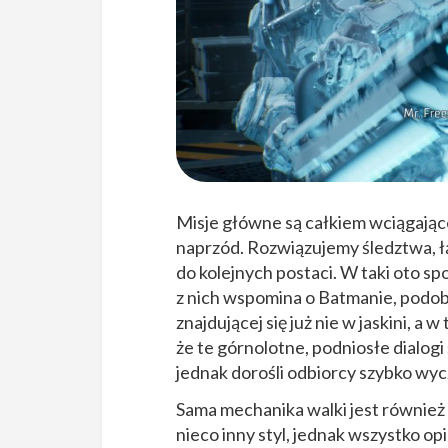
Misje główne są całkiem wciągając
naprzód. Rozwiązujemy śledztwa, łąc
do kolejnych postaci. W taki oto s
z nich wspomina o Batmanie, podobn
znajdującej się już nie w jaskini, 
że te górnolotne, podniosłe dialog
jednak dorośli odbiorcy szybko wycz
Sama mechanika walki jest również
nieco inny styl, jednak wszystko o