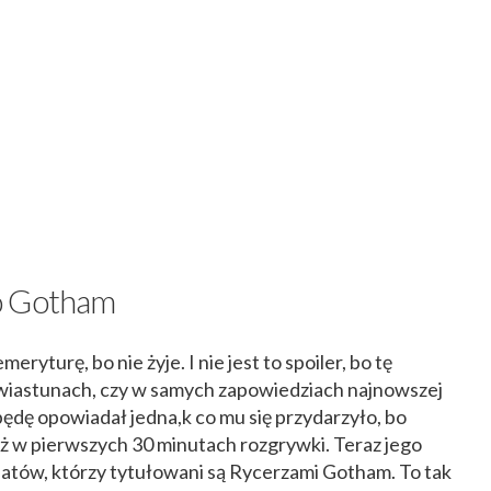
o Gotham
ryturę, bo nie żyje. I nie jest to spoiler, bo tę
zwiastunach, czy w samych zapowiedziach najnowszej
ędę opowiadał jedna,k co mu się przydarzyło, bo
już w pierwszych 30 minutach rozgrywki. Teraz jego
atów, którzy tytułowani są Rycerzami Gotham. To tak