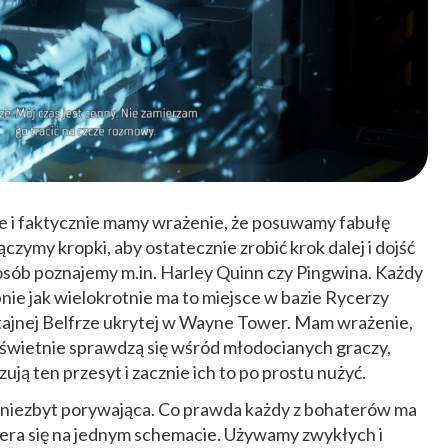
e i faktycznie mamy wrażenie, że posuwamy fabułę
zymy kropki, aby ostatecznie zrobić krok dalej i dojść
posób poznajemy m.in. Harley Quinn czy Pingwina. Każdy
ie jak wielokrotnie ma to miejsce w bazie Rycerzy
a w tajnej Belfrze ukrytej w Wayne Tower. Mam wrażenie,
i świetnie sprawdzą się wśród młodocianych graczy,
ują ten przesyt i zacznie ich to po prostu nużyć.
 niezbyt porywająca. Co prawda każdy z bohaterów ma
piera się na jednym schemacie. Używamy zwykłych i