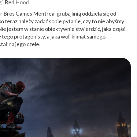
g i Red Hood.
 Bros Games Montreal grubą linią oddziela się od
o teraz należy zadać sobie pytanie, czy to nie abyśmy
 Nie jestem w stanie obiektywnie stwierdzić, jaka część
 tego protagonisty, a jaka woli klimat samego
tał na jego czele.