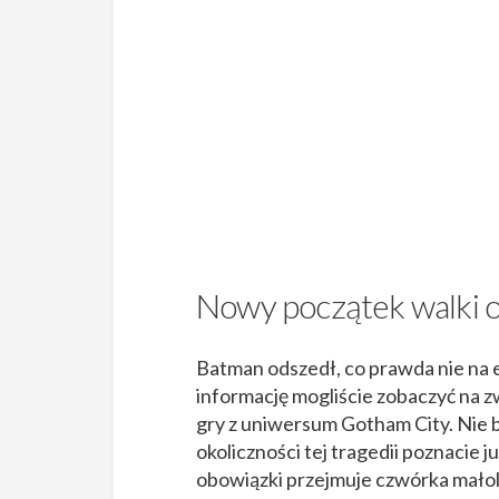
Nowy początek walki 
Batman odszedł, co prawda nie na eme
informację mogliście zobaczyć na 
gry z uniwersum Gotham City. Nie b
okoliczności tej tragedii poznacie 
obowiązki przejmuje czwórka małol