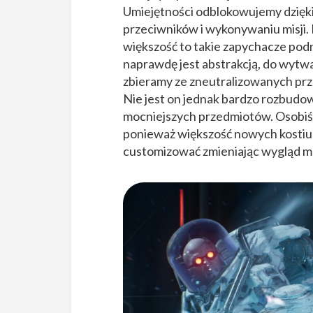
Umiejętności odblokowujemy dzię
przeciwników i wykonywaniu misji. 
większość to takie zapychacze podno
naprawdę jest abstrakcją, do wyt
zbieramy ze zneutralizowanych prze
Nie jest on jednak bardzo rozbudow
mocniejszych przedmiotów. Osobiśc
ponieważ większość nowych kostiu
customizować zmieniając wygląd mas