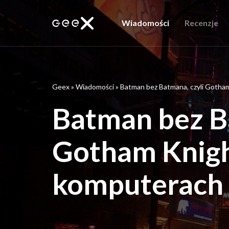
Wiadomości
Recenzje
Geex
»
Wiadomości
»
Batman bez Batmana, czyli Gotha
Batman bez B
Gotham Knigh
komputerach