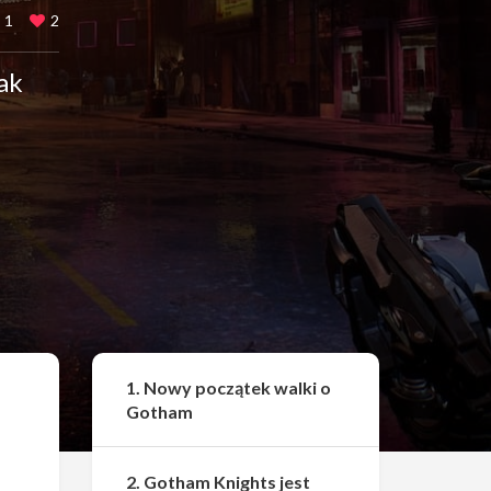
1
2
ak
Udostępnij
1. Nowy początek walki o
Gotham
2. Gotham Knights jest