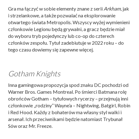
Gra ma łączyć w sobie elementy znane z serii
Arkham
, jak
i strzelankowe, a także pozwalać na eksplorowanie
otwartego świata Metropolis. Wszyscy wyżej wymienieni
członkowie Legionu będą grywalni, a gracz będzie miał
do wyboru tryb pojedynczy lub co-op do czterech
członków zespołu. Tytuł zadebiutuje w 2022 roku – do
tego czasu dowiemy się zapewne więcej.
Gotham Knights
Inna gamingowa propozycja spod znaku DC pochodzi od
Warner Bros. Games Montreal. Po śmierci Batmana rolę
obrońców Gotham – tytułowych rycerzy – przejmują inni
członkowie „rodziny” Wayne’a – Nightwing, Batgirl, Robin
i Red Hood. Każdy z bohaterów ma własny styl walki i
arsenał. Ich przeciwnikami będzie natomiast Trybunał
Sów oraz Mr. Freeze.