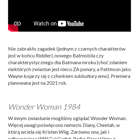
Nie zabrakło zagadek (jednym z czarnych charakterów
jest w końcu Riddler), nowego Batmobila czy
charakterystycznego dla Batmana mroku (choć zdaniem
niektórych zwiastun jest nieco ZA ponury, a Pattinson jako
Wayne kojarzy się z członkiem subkultury emo). Premiera
planowana jest na 2021 rok.
Wonder Woman 1984
W innym zwiastunie mogliśmy oglądać Wonder Woman.
Więcej uwagi poświęcono nemezis Diany, Cheetah, w
którą wciela się Kristen Wiig. Zarówno ona, jak i
odtwarzająca WW Gal Gadot, Pedro Pascal (inny z