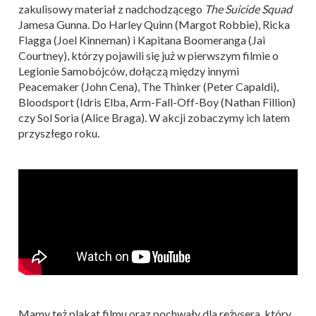
zakulisowy materiał z nadchodzącego
The Suicide Squad
Jamesa Gunna. Do Harley Quinn (Margot Robbie), Ricka
Flagga (Joel Kinneman) i Kapitana Boomeranga (Jai
Courtney), którzy pojawili się już w pierwszym filmie o
Legionie Samobójców, dołączą między innymi
Peacemaker (John Cena), The Thinker (Peter Capaldi),
Bloodsport (Idris Elba, Arm-Fall-Off-Boy (Nathan Fillion)
czy Sol Soria (Alice Braga). W akcji zobaczymy ich latem
przyszłego roku.
Mamy też plakat filmu oraz pochwały dla reżysera, który