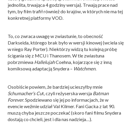
jednolita, trwająca 4 godziny wersja). Trwają prace nad
tym, by film trafił również do krajów, w których nie ma tej
konkretnej platformy VOD.
To, co zwraca uwagę w zwiastunie, to obecność
Darkseida, którego brak było w wersji kinowej (wciela się
w niego Ray Porter). Niektórzy widzą tu kolejną próbę
ścigania się z MCU i Thanosem. W tle zwiastuna
pobrzmiewa
Hallelujah
Coehna, kojarzące się z inną
komiksową adaptacją Snydera –
Watchmen
.
Osobiście powiem, że bardziej ucieszyłby mnie
Schumacher’s Cu
t, czyli reżyserska wersja
Batman
Forever
. Spodziewano się jej po informacjach, że w
evencie weźmie udział Val Kilmer. Fani Gacka z lat 90.
muszą chyba jeszcze poczekać (skoro fani filmu Snydera
dostają co chcieli, jest i dla nas nadzieja…).