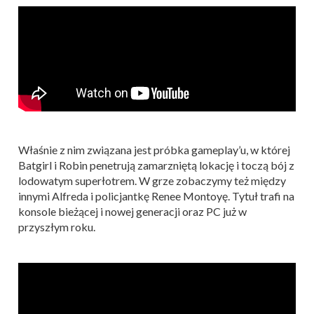
Właśnie z nim związana jest próbka gameplay’u, w której
Batgirl i Robin penetrują zamarzniętą lokację i toczą bój z
lodowatym superłotrem. W grze zobaczymy też między
innymi Alfreda i policjantkę Renee Montoyę. Tytuł trafi na
konsole bieżącej i nowej generacji oraz PC już w
przyszłym roku.