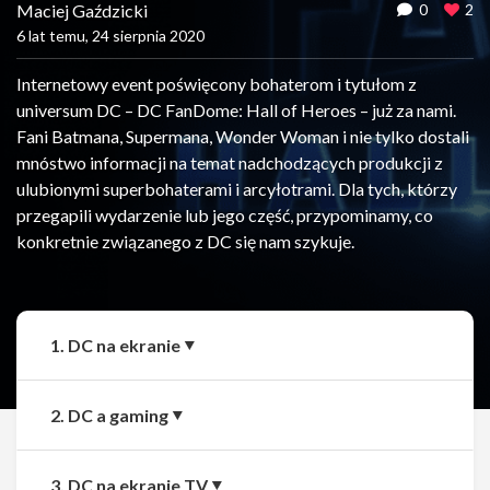
Maciej Gaździcki
0
2
6 lat temu, 24 sierpnia 2020
Internetowy event poświęcony bohaterom i tytułom z
universum DC – DC FanDome: Hall of Heroes – już za nami.
Fani Batmana, Supermana, Wonder Woman i nie tylko dostali
mnóstwo informacji na temat nadchodzących produkcji z
ulubionymi superbohaterami i arcyłotrami. Dla tych, którzy
przegapili wydarzenie lub jego część, przypominamy, co
konkretnie związanego z DC się nam szykuje.
1. DC na ekranie
2. DC a gaming
3. DC na ekranie TV