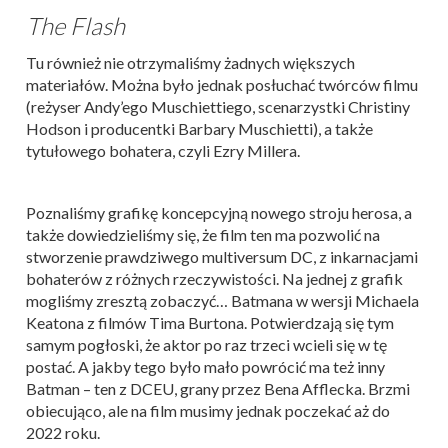
The Flash
Tu również nie otrzymaliśmy żadnych większych
materiałów. Można było jednak posłuchać twórców filmu
(reżyser Andy’ego Muschiettiego, scenarzystki Christiny
Hodson i producentki Barbary Muschietti), a także
tytułowego bohatera, czyli Ezry Millera.
Poznaliśmy grafikę koncepcyjną nowego stroju herosa, a
także dowiedzieliśmy się, że film ten ma pozwolić na
stworzenie prawdziwego multiversum DC, z inkarnacjami
bohaterów z różnych rzeczywistości. Na jednej z grafik
mogliśmy zresztą zobaczyć… Batmana w wersji Michaela
Keatona z filmów Tima Burtona. Potwierdzają się tym
samym pogłoski, że aktor po raz trzeci wcieli się w tę
postać. A jakby tego było mało powrócić ma też inny
Batman – ten z DCEU, grany przez Bena Afflecka. Brzmi
obiecująco, ale na film musimy jednak poczekać aż do
2022 roku.