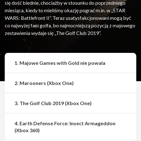
się dość biednie, chociażby w stosunku do poprzedniego
miesiąca, kiedy to mieliśmy okazję pograć m.in. w „STAR
WARS: Battlefront II”. Teraz usatysfakcjonowani mogą być
co najwyżej fani golfa, bo najmocniejszą pozycją z majowego
zestawienia wydaje się „The Golf Club 2019”.
1. Majowe Games with Gold nie powala
2. Marooners (Xbox One)
3. The Golf Club 2019 (Xbox One)
4. Earth Defense Force: Insect Armageddon
(Xbox 360)