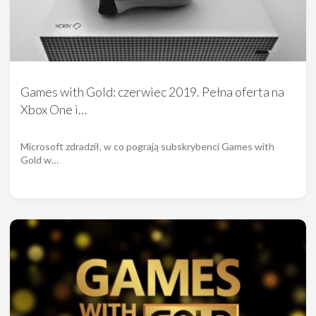
Games with Gold: czerwiec 2019. Pełna oferta na
Xbox One i…
Microsoft zdradził, w co pograją subskrybenci Games with
Gold w…