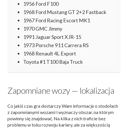
1956 Ford F100
1968 Ford Mustang GT 2+2 Fastback
1967 Ford Racing Escort MK1
1970 GMC Jimmy
1991 Jaguar Sport XJR-15
1973 Porsche 911 Carrera RS
1968 Renault 4L Export
Toyota #1 T100 Baja Truck
Zapomniane wozy — lokalizacja
Co jakiś czas gra dostarczy Wam informacje o stodołach
z zapomnianymi wozami i wyznaczy obszar, na którym
powinny się znajdować. Na kilka z nich traficie bez
problemu w toku rozwoju kariery, ale za większością