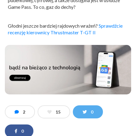
pudełkowej, cyfrowej, a także dostępna jest w usłudze
Game Pass. To co, gaz do dechy?
Głodni jeszcze bardziej rajdowych wrażeń?
Sprawdźcie
recenzję kierownicy Thrustmaster T-GT II
2
15
0
0