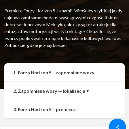
Premiera Forzy Horizon 5 za nami! Miłośnicy szybkiej jazdy
najnowszymi samochodami wyścigowymi rozgościli się na
dobre w słonecznym Meksyku, ale czy są też atrakcje dla
entuzjastów motoryzacji w stylu vintage? Okazało się, że
twórcy poukrywali na mapie kilkanaście kultowych wozów.
Zobaczcie, gdzie je znajdziecie!
1. Forza Horizon 5 – zapomniane wozy
2. Zapomniane wozy — lokalizacja
Udostępnij
Udostępnij
3. Forza Horizon 5 – premiera