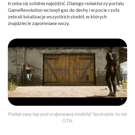
trzeba się solidnie najeździć. Dlatego redaktorzy portalu
GameRevolution wcisnęli gaz do dechy i w pocie czoła
zebrali lokalizacje wszystkich stodół, w których
znajdziecie zapomniane wozy.
Podejrzany typ pod zrujnowaną stodołą? Spokojnie, to nie
GTA.