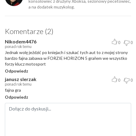
konsolowiec z drużyny Xboksa, sezonowy pecetowiec,
a na dodatek muzykolog.
Komentarze (2)
Nikodem4476
0
0
ponad rok temu
Jednak wolę jeździć po kniejach i szukać tych aut to z mojej strony
bardzo fajna zabawa w FORZIE HORIZON 5 grałem we wszystko
forzy klucz motosport
Odpowiedz
janusz slerzak
0
0
ponad rok temu
fajna gra
Odpowiedz