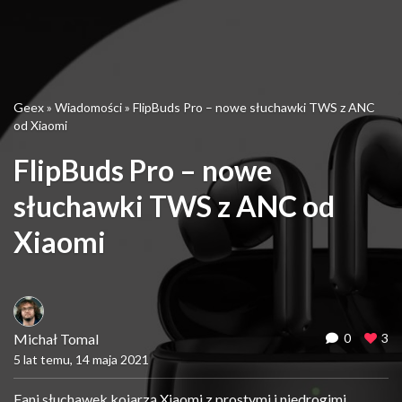
Geex
»
Wiadomości
»
FlipBuds Pro – nowe słuchawki TWS z ANC
od Xiaomi
FlipBuds Pro – nowe
słuchawki TWS z ANC od
Xiaomi
Michał Tomal
0
3
5 lat temu, 14 maja 2021
Fani słuchawek kojarzą Xiaomi z prostymi i niedrogimi