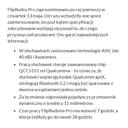
FlipBudsy Pro zaprezentowano po raz pierwszy w
czwartek 13 maja. Od razu wzbudziły one spore
zainteresowanie, bo pod kątem specyfikacji
zdecydowanie wybijają się ponad to, do czego
przyzwyczaił producent. Oto garść najważniejszych
informacji:
W słuchawkach zastosowano technologie ANC (do
40 dB) i Awareness.
Pracą słuchawek steruje zaawansowany chip
QCC5151 od Qualcomma – to oznacza, że
słuchawki wspierają kodek Qualcomm aptX,
obsługują Bluetooth 5.2 i mogą być sparowane z
dwoma urządzeniami jednocześnie.
Za brzmienie odpowiada pojedynczy przetwornik
dynamiczny o średnicy 11 milimetrów.
Czas pracy FlipBudsów Pro ma wynosić 7 godzin, a
etui przedłuży go do nawet 28 godzin.