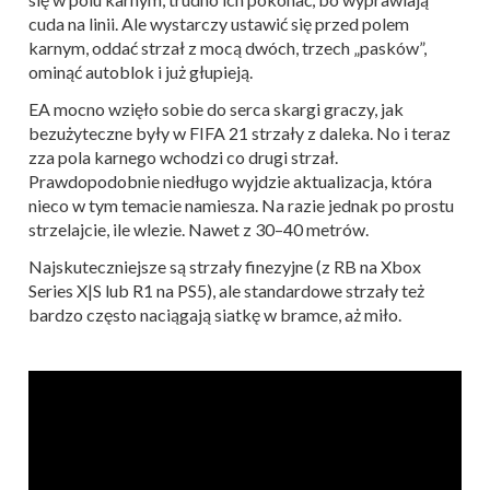
cuda na linii. Ale wystarczy ustawić się przed polem
karnym, oddać strzał z mocą dwóch, trzech „pasków”,
ominąć autoblok i już głupieją.
EA mocno wzięło sobie do serca skargi graczy, jak
bezużyteczne były w FIFA 21 strzały z daleka. No i teraz
zza pola karnego wchodzi co drugi strzał.
Prawdopodobnie niedługo wyjdzie aktualizacja, która
nieco w tym temacie namiesza. Na razie jednak po prostu
strzelajcie, ile wlezie. Nawet z 30–40 metrów.
Najskuteczniejsze są strzały finezyjne (z RB na Xbox
Series X|S lub R1 na PS5), ale standardowe strzały też
bardzo często naciągają siatkę w bramce, aż miło.