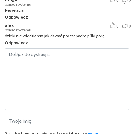
0
0
ponad rok temu
Rewelacja
Odpowiedz
alex
0
0
ponad rok temu
dzieki nie wiedziałęm jak dawać prostopadłe piłki górą
Odpowiedz
Gdy dodasz komentarz, potwierdzasz, że znasz i akceptujesz
regulamin
.