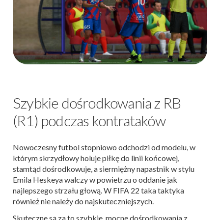
Szybkie dośrodkowania z RB
(R1) podczas kontrataków
Nowoczesny futbol stopniowo odchodzi od modelu, w
którym skrzydłowy holuje piłkę do linii końcowej,
stamtąd dośrodkowuje, a siermiężny napastnik w stylu
Emila Heskeya walczy w powietrzu o oddanie jak
najlepszego strzału głową. W FIFA 22 taka taktyka
również nie należy do najskuteczniejszych.
Skuteczne są za to szybkie, mocne dośrodkowania z