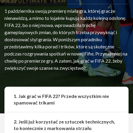
1 października swoją premierę miała gra, której gracze
nienawidzą, a mimo to lojalnie kupują każdą kolejną odsłonę.
FIFA 22, bo o niej mowa, wprowadziła trochę
gameplayowych zmian, do których trzeba przywyknąć i
dostosować styl grania. W poniższym poradniku
przedstawimy kilka porad i trików, które są skuteczne
podczas rozgrywania spotkań w nowej Fifie. Przynajmniej na
chwilę po premierze gry. A zatem, jak grać w FIFA 22, żeby
zwiększyć swoje szanse na zwycięstwo?
1. Jak grać w FIFA 22? Przede wszystkim nie
spamować trikami
2. Jeśli już korzystać ze sztuczek technicznych,
to koniecznie z markowania strzału