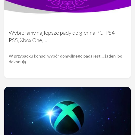
Wybieramy najlepsze pady do gier na PC, PS4 i
PS5, Xbox One,…
W przypadku konsol wybór domyślnego pada jest… żaden, bo
dokonują…