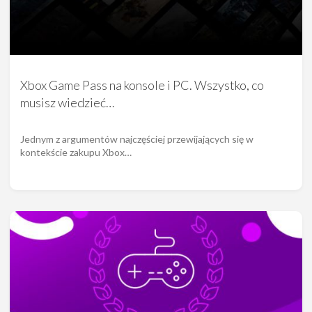
Xbox Game Pass na konsole i PC. Wszystko, co
musisz wiedzieć…
Jednym z argumentów najczęściej przewijających się w
kontekście zakupu Xbox…