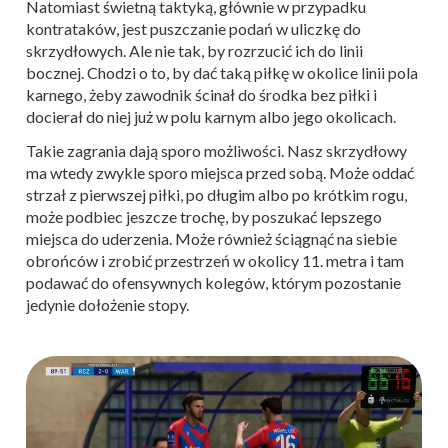
Natomiast świetną taktyką, głównie w przypadku
kontrataków, jest puszczanie podań w uliczkę do
skrzydłowych. Ale nie tak, by rozrzucić ich do linii
bocznej. Chodzi o to, by dać taką piłkę w okolice linii pola
karnego, żeby zawodnik ścinał do środka bez piłki i
docierał do niej już w polu karnym albo jego okolicach.
Takie zagrania dają sporo możliwości. Nasz skrzydłowy
ma wtedy zwykle sporo miejsca przed sobą. Może oddać
strzał z pierwszej piłki, po długim albo po krótkim rogu,
może podbiec jeszcze trochę, by poszukać lepszego
miejsca do uderzenia. Może również ściągnąć na siebie
obrońców i zrobić przestrzeń w okolicy 11. metra i tam
podawać do ofensywnych kolegów, którym pozostanie
jedynie dołożenie stopy.