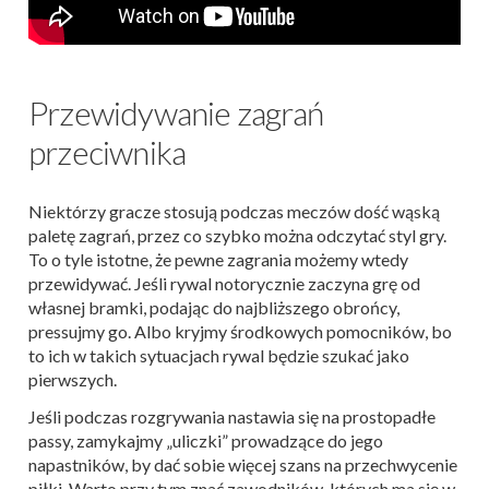
Przewidywanie zagrań
przeciwnika
Niektórzy gracze stosują podczas meczów dość wąską
paletę zagrań, przez co szybko można odczytać styl gry.
To o tyle istotne, że pewne zagrania możemy wtedy
przewidywać. Jeśli rywal notorycznie zaczyna grę od
własnej bramki, podając do najbliższego obrońcy,
pressujmy go. Albo kryjmy środkowych pomocników, bo
to ich w takich sytuacjach rywal będzie szukać jako
pierwszych.
Jeśli podczas rozgrywania nastawia się na prostopadłe
passy, zamykajmy „uliczki” prowadzące do jego
napastników, by dać sobie więcej szans na przechwycenie
piłki. Warto przy tym znać zawodników, których ma się w