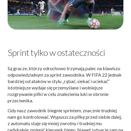
Sprint tylko w ostateczności
Są gracze, którzy odruchowo trzymają palec na klawiszu
odpowiedzialnym za sprint zawodnika. W FIFA 22 jednak
bardziej od ataków w stylu „rąbać, siekać i uciekać”
istotniejsze wydaje się przemyślane i wolniejsze
rozgrywanie piłki w celu znalezienia luki w obronie
przeciwnika.
Gdy nasz zawodnik biegnie sprintem, znacznie trudniej
nam go kontrolować. Wypuszcza piłkę przed siebie dalej,
z automatu staje się mniej zwrotny i trudniej mu
radykalnie zmienić kierunek biegu. Nawet sytuacje sam na