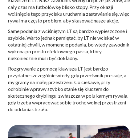
klawiszem LT. Nasz zawodnik wtedy drepcze jak żółw, ale
cały czas ma futbolówkę blisko stopy. Przy okazji
wciśnięcie tego przycisku uruchamia zastawianie się, więc
rywal ma często problem, aby skasować nasze akcje.
Same podania z wciśniętym LT są bardzo wypieszczone i
szybkie. Warto jednak pamiętać, by LT nie wciskać w
ostatniej chwili, w momencie podania, bo wtedy zawodnik
wykona po prostu efektownego passa, który
niekoniecznie musi być dokładny.
Rozgrywanie z pomocą klawisza LT jest bardzo
przydatne szczególnie wtedy, gdy przeciwnik pressuje, a
my gramy na małej przestrzeni. Co ciekawe, przy
odrobinie wprawy szybko stanie się kluczem do
skutecznego dryblingu, zwłaszcza w polu karnym rywala,
gdy trzeba wypracować sobie trochę wolnej przestrzeni
do oddania strzału.