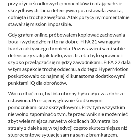
przy użyciu środkowych pomocników i cofających się
skrzydłowych. Linia defensywna pozostawała zwarta,
cofnięta i trochę zawężona. Atak pozycyjny momentalnie
stawał się mission impossible.
Gdy grałem online, próbowałem kopiować zachowania
bota i wychodziło mi to na dobre. FIFA 21 wymagała
bardzo aktywnego bronienia. Pozostawieni sami sobie
defensorzy stali jak kołki, więc trzeba było sprawnie i
szybko przełączać się między zawodnikami. FIFA 22 dała
w tym aspekcie trochę oddechu, a do tego HyperMotion
poskutkowało co najmniej kilkunastoma dodatkowymi
punktami IQ dla obrońców.
Warto dbać o to, by linia obrony była cały czas dobrze
ustawiona. Pressujemy głównie środkowymi
pomocnikami oraz skrzydłowymi. Przy tym wszystkim
nie wolno zapominać o tym, że przeciwnik nie może mieć
zbyt wiele miejsca, nawet w okolicach 30. metra, bo
strzały z daleka są w tej edycji często skuteczniejsze niż
stuprocentowe sytuacje sam na sam z bramkarzem.