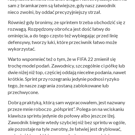
sam z bramkarzem są łatwiejsze, gdy nasz zawodnik
nieco zwolni, by oddać precyzyjniejszy strzał.
Również gdy bronimy, ze sprintem trzeba obchodzić się z
rozwagą. Rozpędzony obrońca jest dość łatwy do
ominięcia, a do tego często też wybiegając przed linię
defensywy, tworzy luki, które przeciwnik łatwo może
wykorzystać.
Warto wspomnieć też o tym, że w FIFA 22 zmienił się
trochę model podań. Zawodnicy, szczególnie ci półkę lub
dwie niżej niż top, częściej oddają niecelne podania, nawet
krótkie. Sprint przy rozegraniu jedynie podnosi ryzyko
tego, że nasze zagrania zostaną zablokowane lub
przechwycone.
Dobrą praktyką, którą sam wypracowałem, jest nazwany
przeze mnie roboczo „półsprint”. Polega on na wciskaniu
klawisza sprintu jedynie do połowy albo jeszcze lżej.
Zawodnik biegnie wtedy szybciej niż bez sprintu w ogóle,
ale pozostaje na tyle zwrotny, że łatwiej jest dryblować,