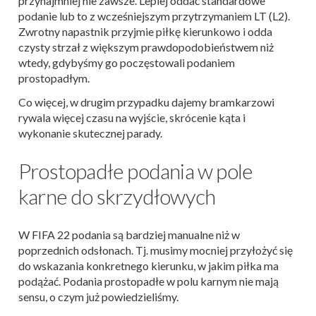
przynajmniej nie zawsze. Lepiej oddać standardowe
podanie lub to z wcześniejszym przytrzymaniem LT (L2).
Zwrotny napastnik przyjmie piłkę kierunkowo i odda
czysty strzał z większym prawdopodobieństwem niż
wtedy, gdybyśmy go poczęstowali podaniem
prostopadłym.
Co więcej, w drugim przypadku dajemy bramkarzowi
rywala więcej czasu na wyjście, skrócenie kąta i
wykonanie skutecznej parady.
Prostopadłe podania w pole
karne do skrzydłowych
W FIFA 22 podania są bardziej manualne niż w
poprzednich odsłonach. Tj. musimy mocniej przyłożyć się
do wskazania konkretnego kierunku, w jakim piłka ma
podążać. Podania prostopadłe w polu karnym nie mają
sensu, o czym już powiedzieliśmy.