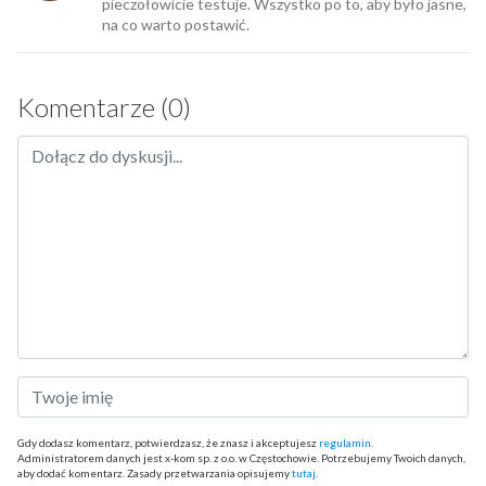
pieczołowicie testuje. Wszystko po to, aby było jasne,
na co warto postawić.
Komentarze (0)
Gdy dodasz komentarz, potwierdzasz, że znasz i akceptujesz
regulamin
.
Administratorem danych jest x-kom sp. z o.o. w Częstochowie. Potrzebujemy Twoich danych,
aby dodać komentarz. Zasady przetwarzania opisujemy
tutaj
.