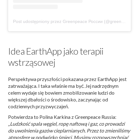
Post udostępniony przez Greenpeace России (@greenpeaceru)
Idea EarthApp jako terapii
wstrząsowej
Perspektywa przyszłości pokazana przez EarthApp jest
zatrważająca. I taka właśnie ma być. Jej nadrzędnym
celem wydaje się bowiem zmobilizowanie ludzi do
większej dbałości o środowisko, zaczynając od
codziennych przyzwyczajeń.
Potwierdza to Polina Karkina z Greenpeace Russia:
„Ludzkość spala węgiel, ropę naftową i gaz, co prowadzi
do uwolnienia gazów cieplarnianych. Przez to zmieniliśmy
atmosferę w podwórko śmieci. Musimy rozpowszechniać