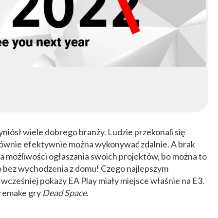
iósł wiele dobrego branży. Ludzie przekonali się
równie efektywnie można wykonywać zdalnie. A brak
la możliwości ogłaszania swoich projektów, bo można to
to bez wychodzenia z domu! Czego najlepszym
 wcześniej pokazy EA Play miały miejsce właśnie na E3.
 remake gry
Dead Space
.