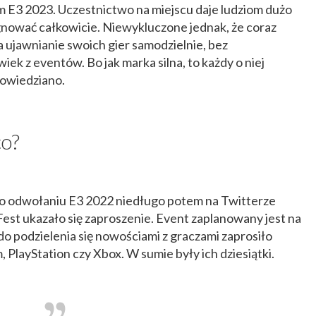
nym E3 2023. Uczestnictwo na miejscu daje ludziom dużo
ygnować całkowicie. Niewykluczone jednak, że coraz
a ujawnianie swoich gier samodzielnie, bez
ek z eventów. Bo jak marka silna, to każdy o niej
 powiedziano.
co?
i o odwołaniu E3 2022 niedługo potem na Twitterze
t ukazało się zaproszenie. Event zaplanowany jest na
o podzielenia się nowościami z graczami zaprosiło
m, PlayStation czy Xbox. W sumie były ich dziesiątki.