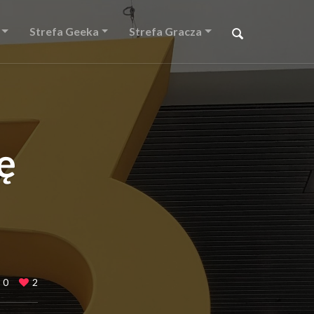
Strefa Geeka
Strefa Gracza
ę
0
2