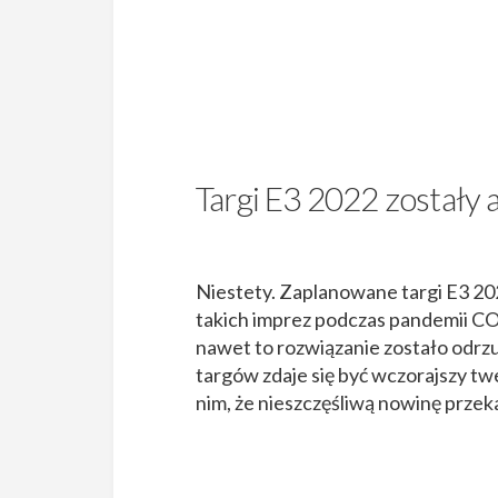
Targi E3 2022 zostały
Niestety. Zaplanowane targi E3 2022
takich imprez podczas pandemii COV
nawet to rozwiązanie zostało odr
targów zdaje się być wczorajszy t
nim, że nieszczęśliwą nowinę prze