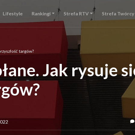
Lifestyle
Rankingi
Strefa RTV
Strefa Twórcy
przyszłość targów?
ane. Jak rysuje si
rgów?
2022