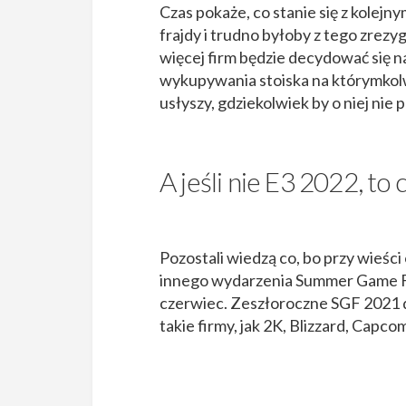
Czas pokaże, co stanie się z kolej
frajdy i trudno byłoby z tego zrez
więcej firm będzie decydować się n
wykupywania stoiska na którymkolwi
usłyszy, gdziekolwiek by o niej nie
A jeśli nie E3 2022, to 
Pozostali wiedzą co, bo przy wieśc
innego wydarzenia Summer Game Fes
czerwiec. Zeszłoroczne SGF 2021 d
takie firmy, jak 2K, Blizzard, Capco