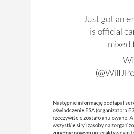
Just got an ema
is official 
mixed f
— Wi
(@WillJP
Następnie informację podłapał serw
oświadczenie ESA (organizatora E3
rzeczywiście zostało anulowane. A 
wszystkie siły i zasoby na zorganiz
zupełnie nowym i interaktywnym f