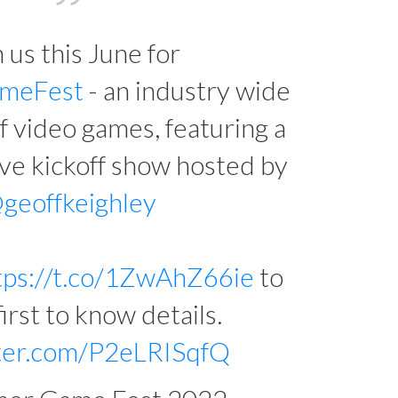
n us this June for
meFest
- an industry wide
f video games, featuring a
ive kickoff show hosted by
geoffkeighley
tps://t.co/1ZwAhZ66ie
to
first to know details.
tter.com/P2eLRISqfQ