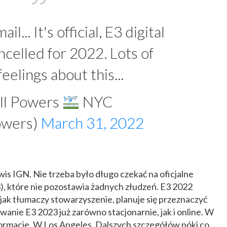
il... It's official, E3 digital
cancelled for 2022. Lots of
eelings about this...
ll Powers
NYC
owers)
March 31, 2022
is IGN. Nie trzeba było długo czekać na oficjalne
), które nie pozostawia żadnych złudzeń. E3 2022
jak tłumaczy stowarzyszenie, planuje się przeznaczyć
owanie E3 2023 już zarówno stacjonarnie, jak i online. W
ormacie. W Los Angeles. Dalszych szczegółów póki co