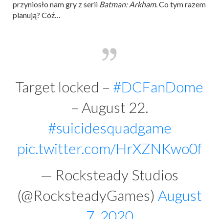
przyniosło nam gry z serii
Batman: Arkham
. Co tym razem
planują? Cóż…
Target locked –
#DCFanDome
– August 22.
#suicidesquadgame
pic.twitter.com/HrXZNKwo0f
— Rocksteady Studios
(@RocksteadyGames)
August
7, 2020