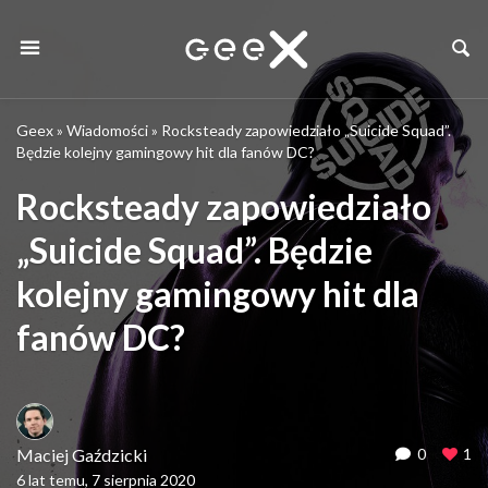
Geex
»
Wiadomości
»
Rocksteady zapowiedziało „Suicide Squad”.
Będzie kolejny gamingowy hit dla fanów DC?
Rocksteady zapowiedziało
„Suicide Squad”. Będzie
kolejny gamingowy hit dla
fanów DC?
Maciej Gaździcki
0
1
6 lat temu, 7 sierpnia 2020