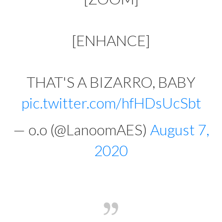
[ENHANCE]
THAT'S A BIZARRO, BABY
pic.twitter.com/hfHDsUcSbt
— o.o (@LanoomAES)
August 7,
2020