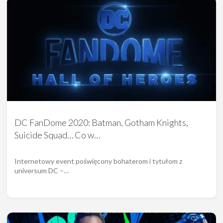
DC FanDome 2020: Batman, Gotham Knights,
Suicide Squad… Co w…
Internetowy event poświęcony bohaterom i tytułom z
universum DC –…