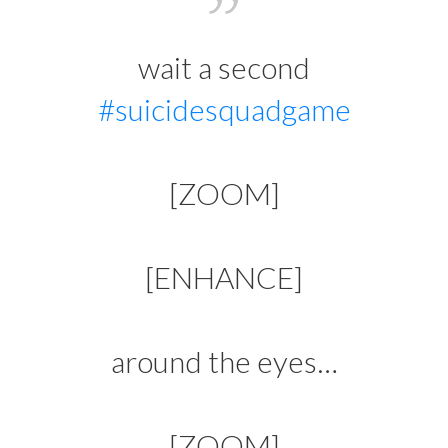
wait a second
#suicidesquadgame
[ZOOM]
[ENHANCE]
around the eyes…
[ZOOM]