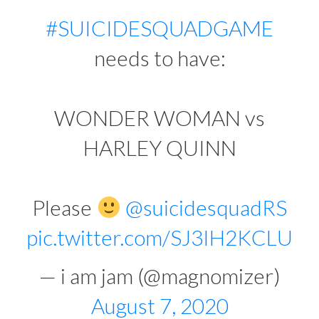
#SUICIDESQUADGAME
needs to have:
WONDER WOMAN vs
HARLEY QUINN
Please
@suicidesquadRS
pic.twitter.com/SJ3IH2KCLU
— i am jam (@magnomizer)
August 7, 2020