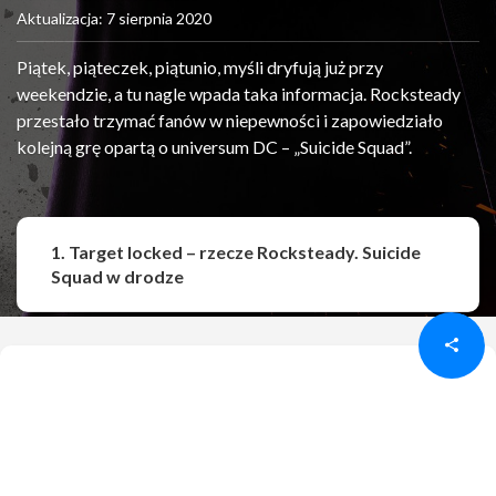
Aktualizacja: 7 sierpnia 2020
Piątek, piąteczek, piątunio, myśli dryfują już przy
weekendzie, a tu nagle wpada taka informacja. Rocksteady
przestało trzymać fanów w niepewności i zapowiedziało
kolejną grę opartą o universum DC – „Suicide Squad”.
1. Target locked – rzecze Rocksteady. Suicide
Udostępnij
Udostępnij
Squad w drodze