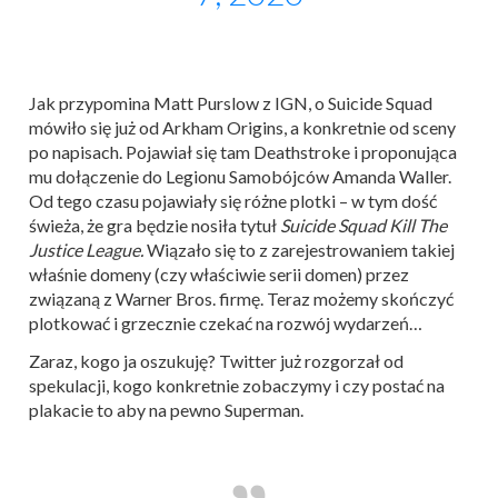
Jak przypomina Matt Purslow z IGN, o Suicide Squad
mówiło się już od Arkham Origins, a konkretnie od sceny
po napisach. Pojawiał się tam Deathstroke i proponująca
mu dołączenie do Legionu Samobójców Amanda Waller.
Od tego czasu pojawiały się różne plotki – w tym dość
świeża, że gra będzie nosiła tytuł
Suicide Squad Kill The
Justice League.
Wiązało się to z zarejestrowaniem takiej
właśnie domeny (czy właściwie serii domen) przez
związaną z Warner Bros. firmę. Teraz możemy skończyć
plotkować i grzecznie czekać na rozwój wydarzeń…
Zaraz, kogo ja oszukuję? Twitter już rozgorzał od
spekulacji, kogo konkretnie zobaczymy i czy postać na
plakacie to aby na pewno Superman.