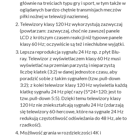
głównie na treściach typu gry i sport, w tym także w
oglądanych bardzo chętnie transmisjach meczów
piłki nożnej w telewizji naziemnej.
Telewizory klasy 120 Hz wykorzystują zazwyczaj
(powtarzam: zazwyczaj, choć nie zawsze) panele
LCD z krótszym czasem reakcji niż typowe panele
klasy 60 Hz; oczywiście są też i niechlubne wyjątki.
Lepsza reprodukcja sygnału 24 Hz np. z płyt Blu-
ray. Telewizor z wyświetlaczem klasy 60 Hz musi
wyświetlać na przemian parzystą i nieparzystą
liczbę klatek (3:2) w danej jednostce czasu, aby
poradzić sobie z takim sygnałem (tzw. pull-down
3:2); z kolei telewizor klasy 120 Hz wyświetla każdą
klatkę sygnału 24 Hz pięć razy (5*24=120; jest to
tzw. pull-down 5:5). Dzięki temu telewizory klasy
120 Hz nie zniekształcają sygnału 24 Hz (zdarzają
się telewizory 60-hercowe, które na sygnale 24 Hz
redukują częstotliwość odświeżania do 48 Hz, ale to
rzadkość).
Możliwość grania w rozdzielczości 4K i