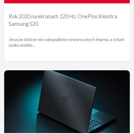
Rok 2020 na ekranach 120 Hz. OnePlus 8 kontra
Samsung S20
Jeszcze dobrze nie odespaliśmy noworocznych imprez, a tytani
rynku mobile…