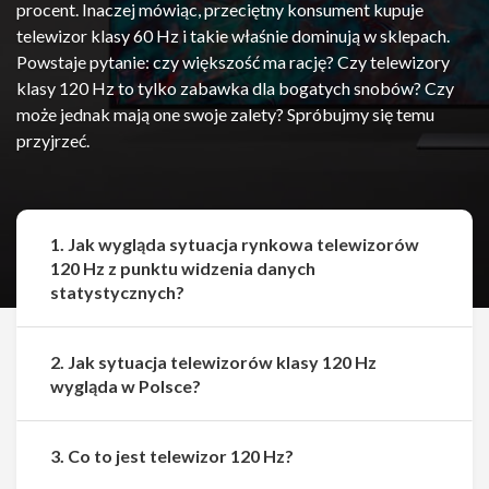
procent. Inaczej mówiąc, przeciętny konsument kupuje
telewizor klasy 60 Hz i takie właśnie dominują w sklepach.
Powstaje pytanie: czy większość ma rację? Czy telewizory
klasy 120 Hz to tylko zabawka dla bogatych snobów? Czy
może jednak mają one swoje zalety? Spróbujmy się temu
przyjrzeć.
1. Jak wygląda sytuacja rynkowa telewizorów
120 Hz z punktu widzenia danych
statystycznych?
2. Jak sytuacja telewizorów klasy 120 Hz
wygląda w Polsce?
3. Co to jest telewizor 120 Hz?