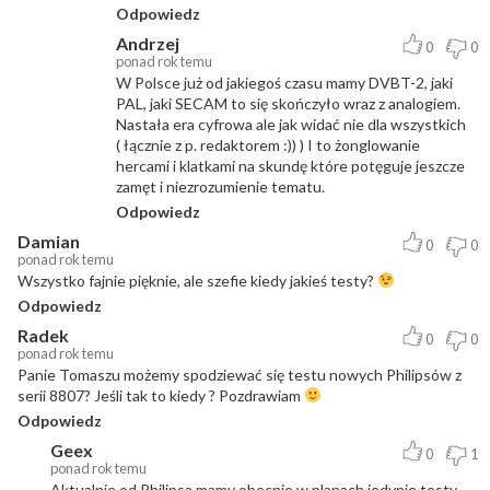
Odpowiedz
Andrzej
0
0
ponad rok temu
W Polsce już od jakiegoś czasu mamy DVBT-2, jaki
PAL, jaki SECAM to się skończyło wraz z analogiem.
Nastała era cyfrowa ale jak widać nie dla wszystkich
( łącznie z p. redaktorem :)) ) I to żonglowanie
hercami i klatkami na skundę które potęguje jeszcze
zamęt i niezrozumienie tematu.
Odpowiedz
Damian
0
0
ponad rok temu
Wszystko fajnie pięknie, ale szefie kiedy jakieś testy?
Odpowiedz
Radek
0
0
ponad rok temu
Panie Tomaszu możemy spodziewać się testu nowych Philipsów z
serii 8807? Jeśli tak to kiedy ? Pozdrawiam
Odpowiedz
Geex
0
1
ponad rok temu
Aktualnie od Philipsa mamy obecnie w planach jedynie testy