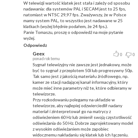
W telewizji wartość klatek jest stała i zależy od sposobu
nadawania: dla systemów PAL i SECAM jest to 25 fps,
natomiast w NTSC 29,97 fps. Zważywszy, że w Polsce
mamy system PAL, to wszystko jest nadawane w 25
klatkach (wyżej błędnie podałem, że 24 fps.).
Panie Tomaszu, proszę o odpowiedź na moje pytanie
wyżej.
Odpowiedz
Geex
0
0
ponad rok temu
Sygnał telewizyjny nie zawsze jest jednakowy, może
być to sygnał z przeplotem 50i lub progresywny 50p.
Tak samo jest z jakością materiału źródłowego, np.
kamer ze stacji nadającej kanał informacyjny, który
może mieć inne parametry niż te, które odbieramy w
telewizorze.
Przy rozkodowaniu polegamy na układzie w
telewizorze, aby najlepiej odzwierciedlił nadany
materiał i zinterpretował go na matrycy z
odświeżeniem 60 Hz lub zmienił swoją częstotliwość
odświeżania do 50 Hz. Dobrze zaprojektowany model
z wysokim odświeżaniem może zapobiec
widocznemu nakładaniu się klatek lub ich łączeniu.