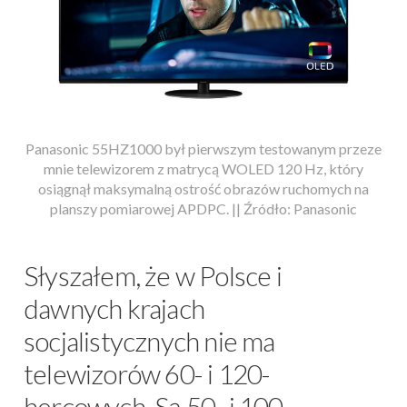
Panasonic 55HZ1000 był pierwszym testowanym przeze
mnie telewizorem z matrycą WOLED 120 Hz, który
osiągnął maksymalną ostrość obrazów ruchomych na
planszy pomiarowej APDPC. || Źródło: Panasonic
Słyszałem, że w Polsce i
dawnych krajach
socjalistycznych nie ma
telewizorów 60- i 120-
hercowych. Są 50- i 100-