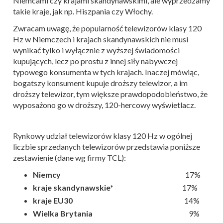
Niemcami czy krajami skandynawskimi, ale wyprzedzamy
takie kraje, jak np. Hiszpania czy Włochy.
Zwracam uwagę, że popularność telewizorów klasy 120
Hz w Niemczech i krajach skandynawskich nie musi
wynikać tylko i wyłącznie z wyższej świadomości
kupujących, lecz po prostu z innej siły nabywczej
typowego konsumenta w tych krajach. Inaczej mówiąc,
bogatszy konsument kupuje droższy telewizor, a im
droższy telewizor, tym większe prawdopodobieństwo, że
wyposażono go w droższy, 120-hercowy wyświetlacz.
Rynkowy udział telewizorów klasy 120 Hz w ogólnej
liczbie sprzedanych telewizorów przedstawia poniższe
zestawienie (dane wg firmy TCL):
Niemcy
17%
kraje skandynawskie*
17%
kraje EU30
14%
Wielka Brytania
9%