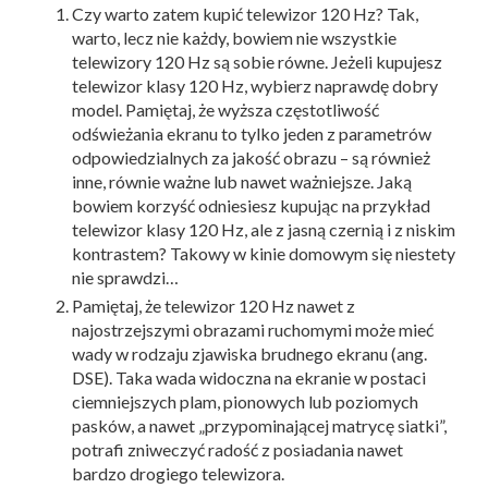
Czy warto zatem kupić telewizor 120 Hz? Tak,
warto, lecz nie każdy, bowiem nie wszystkie
telewizory 120 Hz są sobie równe. Jeżeli kupujesz
telewizor klasy 120 Hz, wybierz naprawdę dobry
model. Pamiętaj, że wyższa częstotliwość
odświeżania ekranu to tylko jeden z parametrów
odpowiedzialnych za jakość obrazu – są również
inne, równie ważne lub nawet ważniejsze. Jaką
bowiem korzyść odniesiesz kupując na przykład
telewizor klasy 120 Hz, ale z jasną czernią i z niskim
kontrastem? Takowy w kinie domowym się niestety
nie sprawdzi…
Pamiętaj, że telewizor 120 Hz nawet z
najostrzejszymi obrazami ruchomymi może mieć
wady w rodzaju zjawiska brudnego ekranu (ang.
DSE). Taka wada widoczna na ekranie w postaci
ciemniejszych plam, pionowych lub poziomych
pasków, a nawet „przypominającej matrycę siatki”,
potrafi zniweczyć radość z posiadania nawet
bardzo drogiego telewizora.