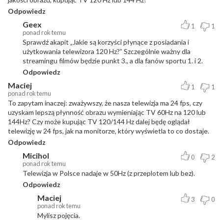
Odpowiedz
Geex
1
1
ponad rok temu
Sprawdź akapit „Jakie są korzyści płynące z posiadania i
użytkowania telewizora 120 Hz?” Szczególnie ważny dla
streamingu filmów będzie punkt 3., a dla fanów sportu 1. i 2.
Odpowiedz
Maciej
1
1
ponad rok temu
To zapytam inaczej: zważywszy, że nasza telewizja ma 24 fps, czy
uzyskam lepszą płynność obrazu wymieniając TV 60Hz na 120 lub
144Hz? Czy może kupując TV 120/144 Hz dalej będę oglądał
telewizję w 24 fps, jak na monitorze, który wyświetla to co dostaje.
Odpowiedz
Micihol
0
2
ponad rok temu
Telewizja w Polsce nadaje w 50Hz (z przeplotem lub bez).
Odpowiedz
Maciej
3
0
ponad rok temu
Mylisz pojęcia.