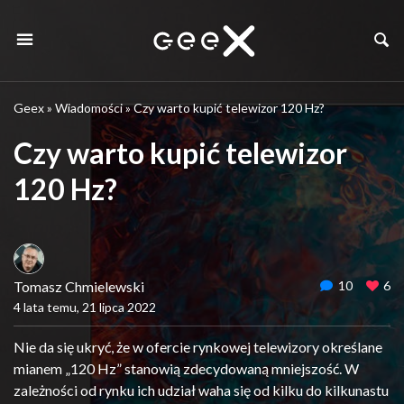
Geex
»
Wiadomości
»
Czy warto kupić telewizor 120 Hz?
Czy warto kupić telewizor
120 Hz?
Tomasz Chmielewski
10
6
4 lata temu, 21 lipca 2022
Nie da się ukryć, że w ofercie rynkowej telewizory określane
mianem „120 Hz” stanowią zdecydowaną mniejszość. W
zależności od rynku ich udział waha się od kilku do kilkunastu