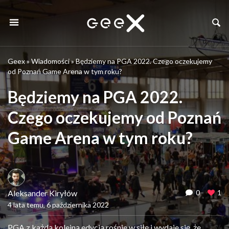
Geex
»
Wiadomości
»
Będziemy na PGA 2022. Czego oczekujemy
od Poznań Game Arena w tym roku?
Będziemy na PGA 2022.
Czego oczekujemy od Poznań
Game Arena w tym roku?
Aleksander Kiryłów
0
1
4 lata temu, 6 października 2022
PGA z każdą kolejną edycją rośnie w siłę i wydaje się, że