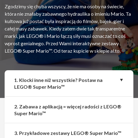
Zgodzimy się chyba wszyscy, że nie ma osoby na świecie,
która nie znałaby zabawnego hydraulika o imieniu Mario. Ta
kultowa już postać była inspiracją do filmów, bajek, gier i
całej masy zabawek. Kiedy zatem dwie tak transparentne
marki, jak LEGO® i Mario łączą siły musi oznaczać to coś
wprost genialnego. Przed Wami interaktywne zestawy
LEGO® Super Mario™. Od teraz kupicie w sklepie al.to.
1. Klocki inne niż wszystkie? Postaw na
LEGO® Super Mario™
2. Zabawa z aplikacją = więcej radości z LEGO®
Super Mario™
Udostępnij
Udostępnij
3. Przykładowe zestawy LEGO® Super Mario™