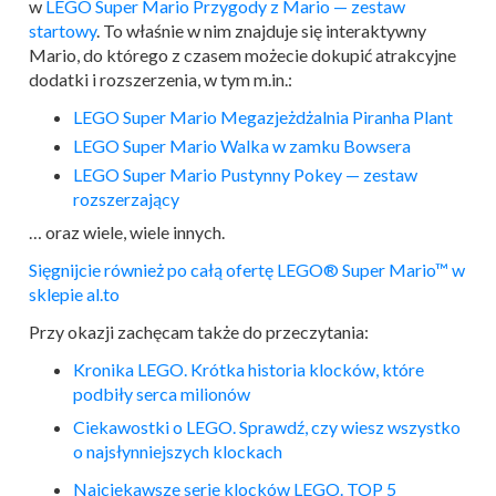
w
LEGO Super Mario Przygody z Mario — zestaw
startowy
. To właśnie w nim znajduje się interaktywny
Mario, do którego z czasem możecie dokupić atrakcyjne
dodatki i rozszerzenia, w tym m.in.:
LEGO Super Mario Megazjeżdżalnia Piranha Plant
LEGO Super Mario Walka w zamku Bowsera
LEGO Super Mario Pustynny Pokey — zestaw
rozszerzający
… oraz wiele, wiele innych.
Sięgnijcie również po całą ofertę LEGO® Super Mario™ w
sklepie al.to
Przy okazji zachęcam także do przeczytania:
Kronika
LEGO
. Krótka historia klocków, które
podbiły serca milionów
Ciekawostki o
LEGO
. Sprawdź, czy wiesz wszystko
o najsłynniejszych klockach
Najciekawsze serie klocków
LEGO
. TOP 5