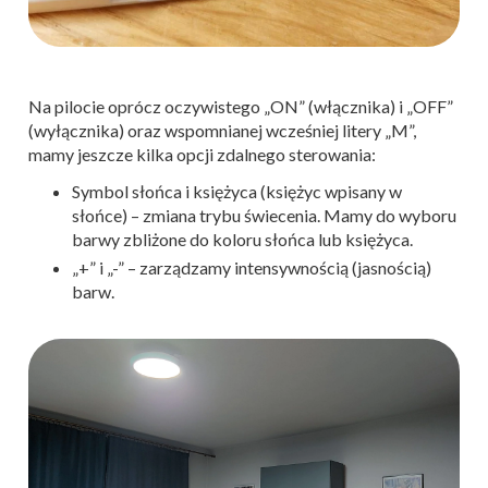
Na pilocie oprócz oczywistego „ON” (włącznika) i „OFF”
(wyłącznika) oraz wspomnianej wcześniej litery „M”,
mamy jeszcze kilka opcji zdalnego sterowania:
Symbol słońca i księżyca (księżyc wpisany w
słońce) – zmiana trybu świecenia. Mamy do wyboru
barwy zbliżone do koloru słońca lub księżyca.
„+” i „-” – zarządzamy intensywnością (jasnością)
barw.