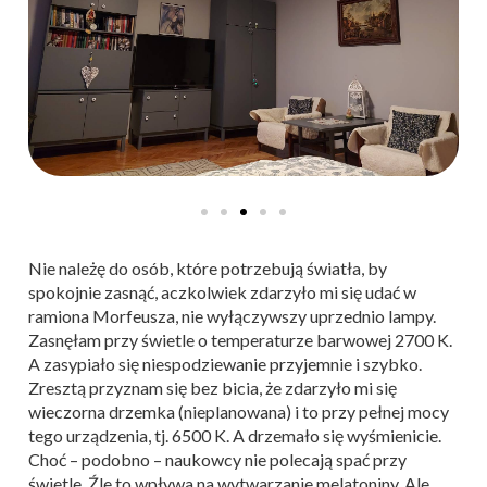
Nie należę do osób, które potrzebują światła, by
spokojnie zasnąć, aczkolwiek zdarzyło mi się udać w
ramiona Morfeusza, nie wyłączywszy uprzednio lampy.
Zasnęłam przy świetle o temperaturze barwowej 2700 K.
A zasypiało się niespodziewanie przyjemnie i szybko.
Zresztą przyznam się bez bicia, że zdarzyło mi się
wieczorna drzemka (nieplanowana) i to przy pełnej mocy
tego urządzenia, tj. 6500 K. A drzemało się wyśmienicie.
Choć – podobno – naukowcy nie polecają spać przy
świetle. Źle to wpływa na wytwarzanie melatoniny. Ale