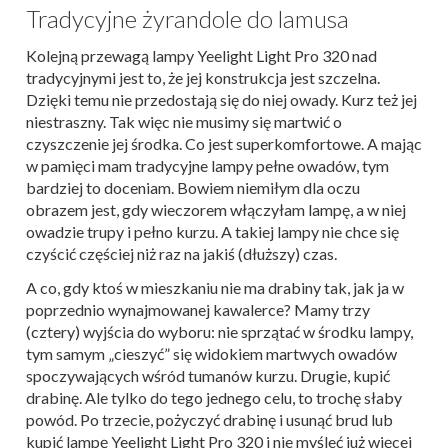
Tradycyjne żyrandole do lamusa
Kolejną przewagą lampy Yeelight Light Pro 320 nad
tradycyjnymi jest to, że jej konstrukcja jest szczelna.
Dzięki temu nie przedostają się do niej owady. Kurz też jej
niestraszny. Tak więc nie musimy się martwić o
czyszczenie jej środka. Co jest superkomfortowe. A mając
w pamięci mam tradycyjne lampy pełne owadów, tym
bardziej to doceniam. Bowiem niemiłym dla oczu
obrazem jest, gdy wieczorem włączyłam lampę, a w niej
owadzie trupy i pełno kurzu. A takiej lampy nie chce się
czyścić częściej niż raz na jakiś (dłuższy) czas.
A co, gdy ktoś w mieszkaniu nie ma drabiny tak, jak ja w
poprzednio wynajmowanej kawalerce? Mamy trzy
(cztery) wyjścia do wyboru: nie sprzątać w środku lampy,
tym samym „cieszyć” się widokiem martwych owadów
spoczywających wśród tumanów kurzu. Drugie, kupić
drabinę. Ale tylko do tego jednego celu, to trochę słaby
powód. Po trzecie, pożyczyć drabinę i usunąć brud lub
kupić lampę Yeelight Light Pro 320 i nie myśleć już więcej