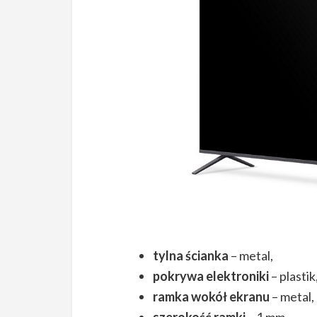
tylna ścianka
– metal,
pokrywa elektroniki
– plastik
ramka wokół ekranu
– metal,
szerokość ramki
– 1 mm,