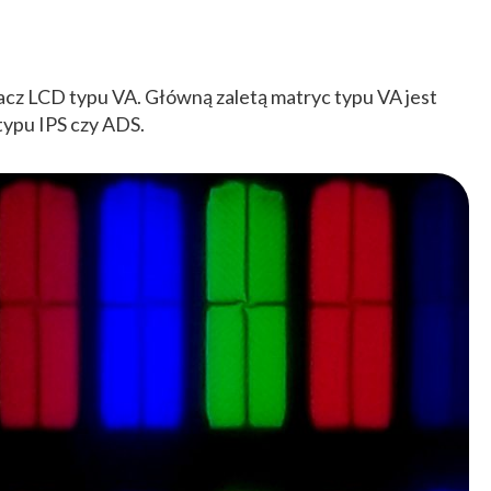
cz LCD typu VA. Główną zaletą matryc typu VA jest
typu IPS czy ADS.