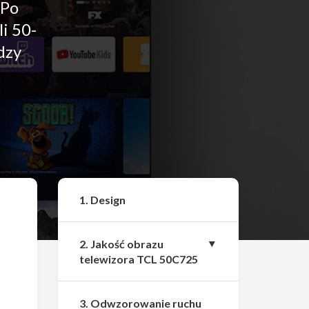
 Po
i 50-
dzy
Udostępnij
1. Design
2. Jakość obrazu
telewizora TCL 50C725
3. Odwzorowanie ruchu