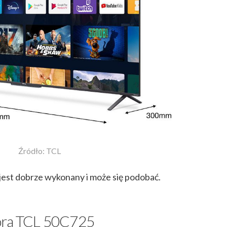
Źródło: TCL
est dobrze wykonany i może się podobać.
zora TCL 50C725