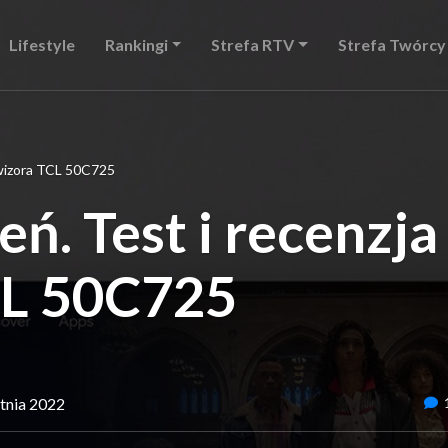
Lifestyle
Rankingi
Strefa RTV
Strefa Twórcy
lewizora TCL 50C725
eń. Test i recenzja
CL 50C725
etnia 2022