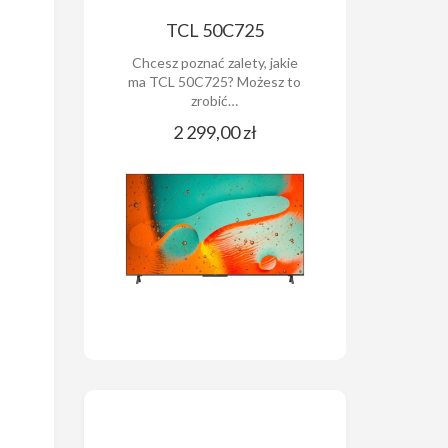
TCL 50C725
Chcesz poznać zalety, jakie
ma TCL 50C725? Możesz to
zrobić…
2 299,00 zł