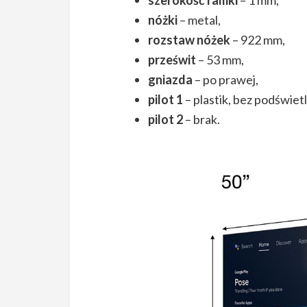
nóżki
– metal,
rozstaw nóżek
– 922 mm,
prześwit
– 53 mm,
gniazda
– po prawej,
pilot 1
– plastik, bez podświetl
pilot 2
– brak.