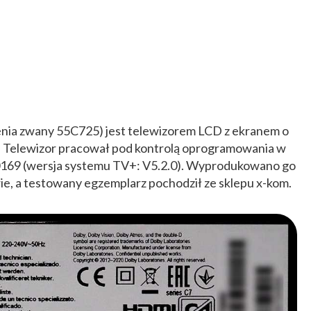
zenia zwany 55C725) jest telewizorem LCD z ekranem o
li. Telewizor pracował pod kontrolą oprogramowania w
69 (wersja systemu TV+: V5.2.0). Wyprodukowano go
ie, a testowany egzemplarz pochodził ze sklepu x-kom.