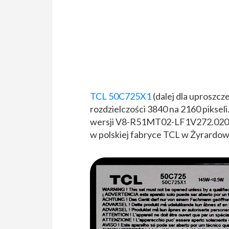
TCL 50C725X1
(dalej dla uproszc
rozdzielczości 3840 na 2160 pikse
wersji V8-R51MT02-LF1V272.0201
w polskiej fabryce TCL w Żyrardow