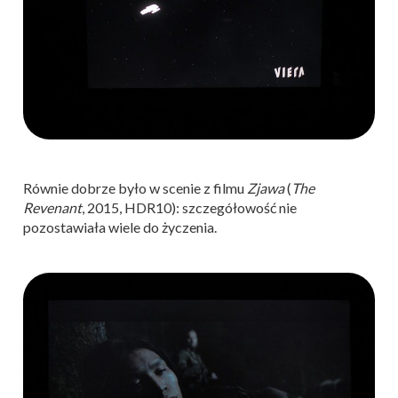
Równie dobrze było w scenie z filmu
Zjawa
(
The
Revenant
, 2015, HDR10): szczegółowość nie
pozostawiała wiele do życzenia.