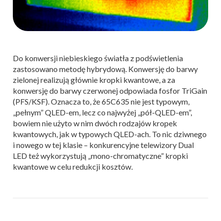
Do konwersji niebieskiego światła z podświetlenia
zastosowano metodę hybrydową. Konwersję do barwy
zielonej realizują głównie kropki kwantowe, a za
konwersję do barwy czerwonej odpowiada fosfor TriGain
(PFS/KSF). Oznacza to, że 65C635 nie jest typowym,
„pełnym” QLED-em, lecz co najwyżej „pół-QLED-em”,
bowiem nie użyto w nim dwóch rodzajów kropek
kwantowych, jak w typowych QLED-ach. To nic dziwnego
i nowego w tej klasie – konkurencyjne telewizory Dual
LED też wykorzystują „mono-chromatyczne” kropki
kwantowe w celu redukcji kosztów.