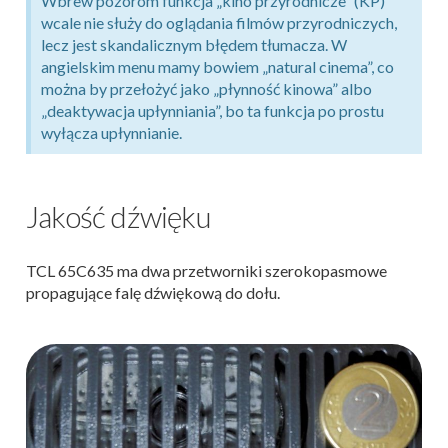
Wbrew pozorom funkcja „kino przyrodnicze” (KP)
wcale nie służy do oglądania filmów przyrodniczych,
lecz jest skandalicznym błędem tłumacza. W
angielskim menu mamy bowiem „natural cinema”, co
można by przełożyć jako „płynność kinowa” albo
„deaktywacja upłynniania”, bo ta funkcja po prostu
wyłącza upłynnianie.
Jakość dźwięku
TCL 65C635 ma dwa przetworniki szerokopasmowe
propagujące falę dźwiękową do dołu.