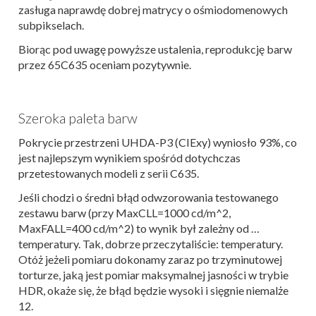
zasługa naprawdę dobrej matrycy o ośmiodomenowych
subpikselach.
Biorąc pod uwagę powyższe ustalenia, reprodukcję barw
przez 65C635 oceniam pozytywnie.
Szeroka paleta barw
Pokrycie przestrzeni UHDA-P3 (CIExy) wyniosło 93%, co
jest najlepszym wynikiem spośród dotychczas
przetestowanych modeli z serii C635.
Jeśli chodzi o średni błąd odwzorowania testowanego
zestawu barw (przy MaxCLL=1000 cd/m^2,
MaxFALL=400 cd/m^2) to wynik był zależny od …
temperatury. Tak, dobrze przeczytaliście: temperatury.
Otóż jeżeli pomiaru dokonamy zaraz po trzyminutowej
torturze, jaką jest pomiar maksymalnej jasności w trybie
HDR, okaże się, że błąd będzie wysoki i sięgnie niemalże
12.