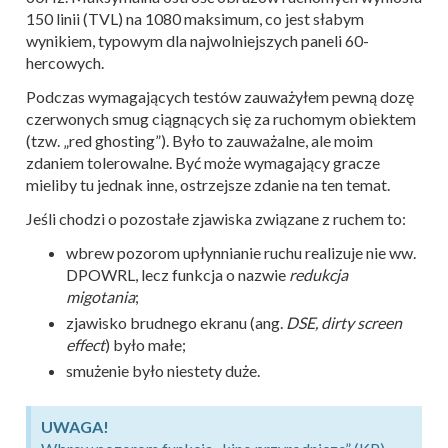
150 linii (TVL) na 1080 maksimum, co jest słabym
wynikiem, typowym dla najwolniejszych paneli 60-
hercowych.
Podczas wymagających testów zauważyłem pewną dozę
czerwonych smug ciągnących się za ruchomym obiektem
(tzw. „red ghosting”). Było to zauważalne, ale moim
zdaniem tolerowalne. Być może wymagający gracze
mieliby tu jednak inne, ostrzejsze zdanie na ten temat.
Jeśli chodzi o pozostałe zjawiska związane z ruchem to:
wbrew pozorom upłynnianie ruchu realizuje nie ww.
DPOWRL, lecz funkcja o nazwie
redukcja
migotania
;
zjawisko brudnego ekranu (ang.
DSE, dirty screen
effect
) było małe;
smużenie było niestety duże.
UWAGA!