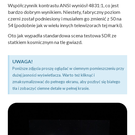
Współczynnik kontrastu ANSI wyniósł 4831:1, co jest
bardzo dobrym wynikiem. Niestety, fabryczny poziom
czerni został podniesiony i musiałem go zmienić z 50 na
54 (podobnie jak w wielu innych telewizorach tej marki).
Oto jak wypadła standardowa scena testowa SDR ze
statkiem kosmicznym na tle gwiazd.
UWAGA!
Poniższe zdjęcia proszę oglądać w ciemnym pomieszczeniu przy
dużej jasności wyświetlacza. Warto też kliknąć i
zmaksymalizować do pełnego ekranu, aby pozbyć się białego
tła i zobaczyć ciemne detale w pełnej krasie.