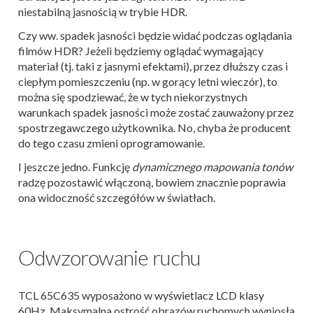
niestabilną jasnością w trybie HDR.
Czy ww. spadek jasności będzie widać podczas oglądania
filmów HDR? Jeżeli będziemy oglądać wymagający
materiał (tj. taki z jasnymi efektami), przez dłuższy czas i
ciepłym pomieszczeniu (np. w gorący letni wieczór), to
można się spodziewać, że w tych niekorzystnych
warunkach spadek jasności może zostać zauważony przez
spostrzegawczego użytkownika. No, chyba że producent
do tego czasu zmieni oprogramowanie.
I jeszcze jedno. Funkcję
dynamicznego mapowania tonów
radzę pozostawić włączoną, bowiem znacznie poprawia
ona widoczność szczegółów w światłach.
Odwzorowanie ruchu
TCL 65C635 wyposażono w wyświetlacz LCD klasy
60Hz. Maksymalna ostrość obrazów ruchomych wyniosła