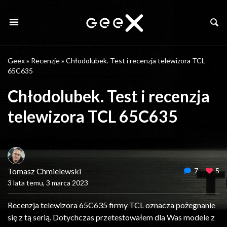
Geex
»
Recenzje
»
Chłodolubek. Test i recenzja telewizora TCL
65C635
Chłodolubek. Test i recenzja
telewizora TCL 65C635
Tomasz Chmielewski
7
5
3 lata temu, 3 marca 2023
Recenzja telewizora 65C635 firmy TCL oznacza pożegnanie
się z tą serią. Dotychczas przetestowałem dla Was modele z