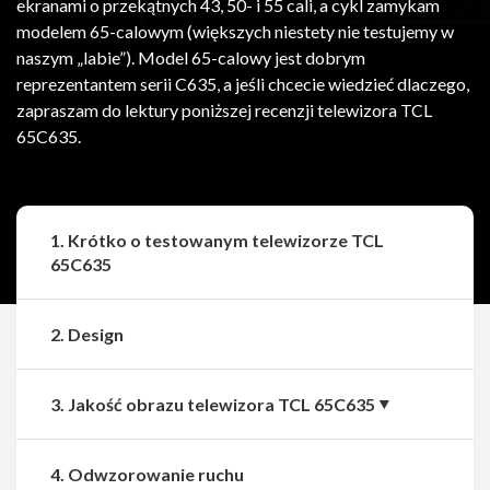
ekranami o przekątnych 43, 50- i 55 cali, a cykl zamykam
modelem 65-calowym (większych niestety nie testujemy w
naszym „labie”). Model 65-calowy jest dobrym
reprezentantem serii C635, a jeśli chcecie wiedzieć dlaczego,
zapraszam do lektury poniższej recenzji telewizora TCL
65C635.
1. Krótko o testowanym telewizorze TCL
65C635
2. Design
3. Jakość obrazu telewizora TCL 65C635
4. Odwzorowanie ruchu