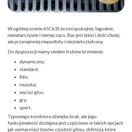
W ogólnej ocenie 65C635 brzmi spokojnie, łagodnie,
nienatarczywie i niemęcząco. Bas jest lekki i dość chudy,
ale przynajmniej niepodbity i niezniekształcony.
Do dyspozycji mamy siedem trybów brzmienia:
dynamiczny;
standard;
film;
muzyka;
wycisz głos;
gry;
sport.
Typowego korektora dźwięku brak, ale jego
funkcjonalność dostępna jest częściowo w takich opcjach
jak
wzmacniacz basów, czystość głosu, definicja
, które