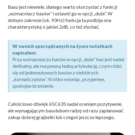
Basu jest niewiele, dlatego warto skorzystać z funkcji
„wzmacniacz basów” i ustawić go w opcji „duże”. W
dolnym zakresie (ok. 93Hz) funkcja ta podbija ona
charakterystykę o jakieś 2dB, co też słychać.
W swoich sporządzanych na żywo notatkach
napisałem:
Przy wzmacniaczu basów w opcji „duże” bas jest nadal
delikatny, ale ma pewną ładną artykulację, czym różni
się od jednonutowych basów z niektórych
„koreańczyków”. Krótko mówiąc, przyjemne,
spokojne brzmienie.
Całościowo dźwięk 65C635 nadal oceniam pozytywnie,
ale wymagającym basolubom radzę od razu zaplanować
zakup dobrej grajbelki lub czegoś jeszcze lepszego.