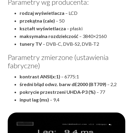
Parametry wg producenta:
rodzaj wyświetlacza
– LCD
przekątna (cale)
– 50
kształt wyświetlacza
– płaski
maksymalna rozdzielczość
– 3840×2160
tunery TV
– DVB-C, DVB-S2, DVB-T2
Parametry zmierzone (ustawienia
fabryczne)
kontrast ANSI(x:1)
– 6775:1
średni błąd odwz. barw dE2000 (BT709)
– 2,2
pokrycie przestrzeni UHDA-P3 (%)
– 77
input lag (ms)
– 9,4