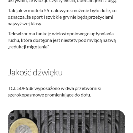
ukrywam, że widząc czysty ekran, odetchnąłem z ulgą.
Tak jak w modelu 55-calowym smużenie było duże, co
oznacza, że sport i szybkie gry nie będą przeżyciami
najwyższej klasy.
Telewizor ma funkcję wielostopniowego upłynniania
ruchu, która dostępna jest niestety pod mylącą nazwą
„redukcji migotania”.
Jakość dźwięku
TCL 50P638 wyposażono w dwa przetworniki
szerokopasmowe promieniujące do dołu.