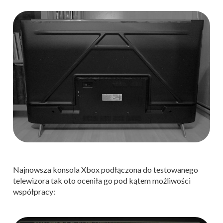
Najnowsza konsola Xbox podłączona do testowanego
telewizora tak oto oceniła go pod kątem możliwości
współpracy: