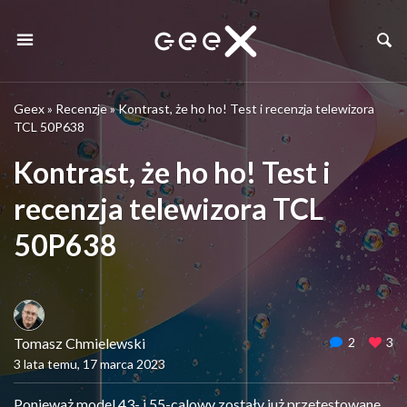
Geex
»
Recenzje
»
Kontrast, że ho ho! Test i recenzja telewizora
TCL 50P638
Kontrast, że ho ho! Test i
recenzja telewizora TCL
50P638
Tomasz Chmielewski
2
3
3 lata temu, 17 marca 2023
Ponieważ model 43- i 55-calowy zostały już przetestowane,