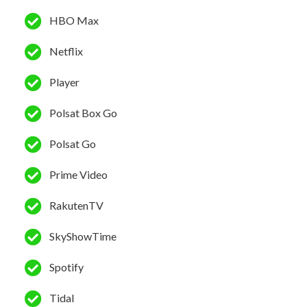
HBO Max
Netflix
Player
Polsat Box Go
Polsat Go
Prime Video
RakutenTV
SkyShowTime
Spotify
Tidal