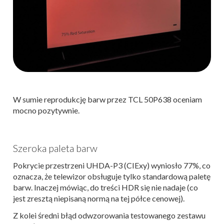
W sumie reprodukcję barw przez TCL 50P638 oceniam
mocno pozytywnie.
Szeroka paleta barw
Pokrycie przestrzeni UHDA-P3 (CIExy) wyniosło 77%, co
oznacza, że telewizor obsługuje tylko standardową paletę
barw. Inaczej mówiąc, do treści HDR się nie nadaje (co
jest zresztą niepisaną normą na tej półce cenowej).
Z kolei średni błąd odwzorowania testowanego zestawu