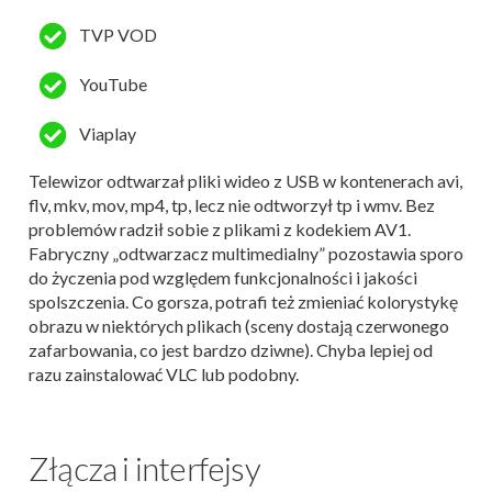
TVP VOD
YouTube
Viaplay
Telewizor odtwarzał pliki wideo z USB w kontenerach avi,
flv, mkv, mov, mp4, tp, lecz nie odtworzył tp i wmv. Bez
problemów radził sobie z plikami z kodekiem AV1.
Fabryczny „odtwarzacz multimedialny” pozostawia sporo
do życzenia pod względem funkcjonalności i jakości
spolszczenia. Co gorsza, potrafi też zmieniać kolorystykę
obrazu w niektórych plikach (sceny dostają czerwonego
zafarbowania, co jest bardzo dziwne). Chyba lepiej od
razu zainstalować VLC lub podobny.
Złącza i interfejsy