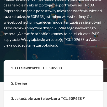
czas na kolejny ekran z przyjaznej portfelowi serii P638.
Poprzednie modele pozostawiły mieszane wrażenia, więc od
razu zdradzę, że 50P638 jest, mimo wszystko, inny. Co
więcej, pod jednym względem model ten zapisze się złotymi
zgłoskami w roboczym dzienniku Waszego nadwornego
testera. „A czymże to sobie skromny te-ce-el-ek zasłużył?” –
zapytacie. Wczytajcie się w recenzję TCL 50P638, a Wasza
ciekawość zostanie zaspokojona.
1. O telewizorze TCL 50P638
2. Design
3. Jakość obrazu telewizora TCL 50P638