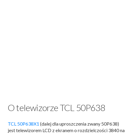
O telewizorze TCL 50P638
TCL 50P638X1
(dalej dla uproszczenia zwany 50P638)
jest telewizorem LCD z ekranem o rozdzielczości 3840 na