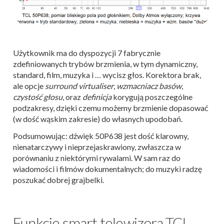
Użytkownik ma do dyspozycji 7 fabrycznie
zdefiniowanych trybów brzmienia, w tym dynamiczny,
standard, film, muzyka i … wycisz głos. Korektora brak,
ale opcje
surround virtualiser
,
wzmacniacz basów
,
czystość głosu
, oraz
definicja
korygują poszczególne
podzakresy, dzięki czemu możemy brzmienie dopasować
(w dość wąskim zakresie) do własnych upodobań.
Podsumowując: dźwięk 50P638 jest dość klarowny,
nienatarczywy i nieprzejaskrawiony, zwłaszcza w
porównaniu z niektórymi rywalami. W sam raz do
wiadomości i filmów dokumentalnych; do muzyki radzę
poszukać dobrej grajbelki.
Funkcje smart telewizora TCL