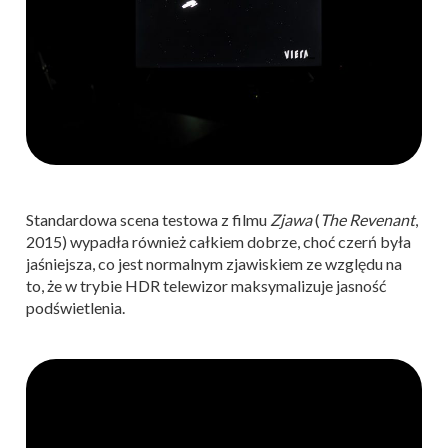
Standardowa scena testowa z filmu
Zjawa
(
The Revenant
,
2015) wypadła również całkiem dobrze, choć czerń była
jaśniejsza, co jest normalnym zjawiskiem ze względu na
to, że w trybie HDR telewizor maksymalizuje jasność
podświetlenia.