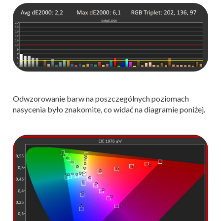
Odwzorowanie barw na poszczególnych poziomach
nasycenia było znakomite, co widać na diagramie poniżej.