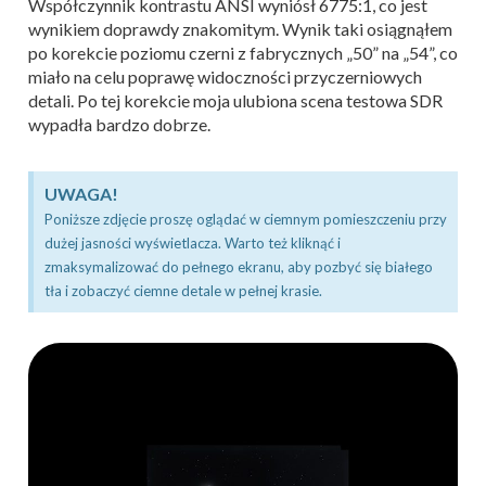
Współczynnik kontrastu ANSI wyniósł 6775:1, co jest
wynikiem doprawdy znakomitym. Wynik taki osiągnąłem
po korekcie poziomu czerni z fabrycznych „50” na „54”, co
miało na celu poprawę widoczności przyczerniowych
detali. Po tej korekcie moja ulubiona scena testowa SDR
wypadła bardzo dobrze.
UWAGA!
Poniższe zdjęcie proszę oglądać w ciemnym pomieszczeniu przy
dużej jasności wyświetlacza. Warto też kliknąć i
zmaksymalizować do pełnego ekranu, aby pozbyć się białego
tła i zobaczyć ciemne detale w pełnej krasie.